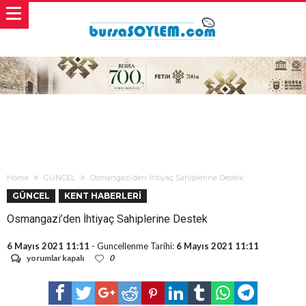
Home
GÜNCEL
Osmangazi’den İhtiyaç Sahiplerine Destek
GÜNCEL
KENT HABERLERİ
Osmangazi’den İhtiyaç Sahiplerine Destek
6 Mayıs 2021 11:11
- Guncellenme Tarihi:
6 Mayıs 2021 11:11
Osmangazi’den
yorumlar kapalı
0
İhtiyaç
Sahiplerine
Destek
için