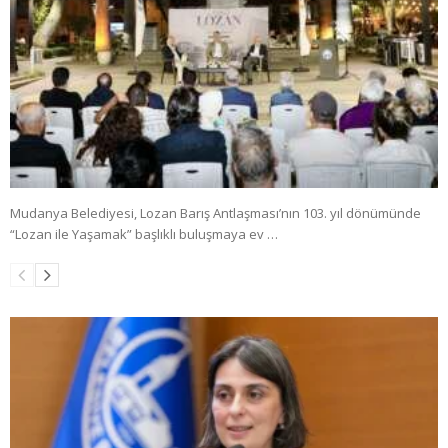
Mudanya Belediyesi, Lozan Barış Antlaşması’nın 103. yıl dönümünde
“Lozan ile Yaşamak” başlıklı buluşmaya ev …