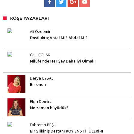
KÖŞE YAZARLARI
Ali Özdemir
Dostlukta; Aptal MI? Abdal Mı?
Celil ÇOLAK
Nilüfer’de Her Şey Daha İyi Olmalı!
Derya UYSAL
Bir öneri
Elçin Demirci
Ne zaman büyüdük?
Fahrettin BEŞLİ
Bir Silkiniş Destanı KÖY ENSTİTÜLERİ-II