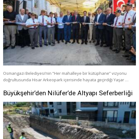
Osmangazi Belediyesi’nin “Her mahalleye bir kütüphane” vizyonu
doğrultusunda Hisar Arkeopark içerisinde hayata geçirdiği Yaşar …
Büyükşehir’den Nilüfer’de Altyapı Seferberliği