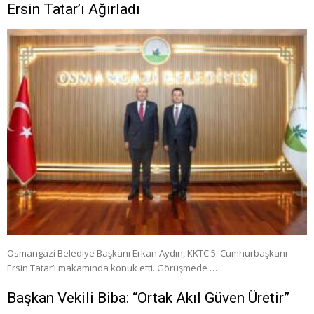
Ersin Tatar’ı Ağırladı
Osmangazi Belediye Başkanı Erkan Aydın, KKTC 5. Cumhurbaşkanı
Ersin Tatar’ı makamında konuk etti. Görüşmede …
Başkan Vekili Biba: “Ortak Akıl Güven Üretir”