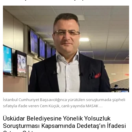
İstanbul Cumhuriyet Başsavcılığınca yürütülen soruşturmada şüpheli
sıfatıyla ifade veren Cem Küçük, canlı yayında MASAK …
Üsküdar Belediyesine Yönelik Yolsuzluk
Soruşturması Kapsamında Dedetaş’ın İfadesi