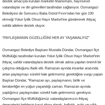
destek amacıyla kurulan marketin finansmanı, hayırsever
vatandaşlar ve din görevlileri tarafından sağlanıyor. Osmangazi
Belediyesi de Somuncu Baba Gönül Fırını’ndan her gün 100
ekmeği Yolun İyilik Olsun Hayır Market’ine göndererek ihtiyaç
sahibi ailelere destek oluyor.
“PAYLAŞMANIN GÜZELLİĞİNİ HER AY YAŞAMALIYIZ”
Osmangazi Belediye Başkanı Mustafa Dündar, Osmangazi İlçe
Müftülüğü tarafından kurulan Yolun İyilik Olsun Hayır Market’inin
ihtiyaç sahibi vatandaşlara destek olmak adına yapılan önemli bir
çalışma olduğunu ifade etti. Ramazan ayında insanlar arasında
artan paylaşmayı sürekli hale getirmemiz gerektiğine vurgu yapan
Başkan Dündar, “Ramazan ayı, paylaşmanın, birlik ve
beraberliğin en yoğun yaşandığı zaman. Ramazan ayında
yaptığımız paylaşmaları sürekli hale getirmemiz gerekiyor.
Osmangazi İlçe Müftülüğümüz vatandaşlarımızın ihtiyaç
derecelerini belirleyip kayıt altına alarak, haftalık, aylık ve yıllık