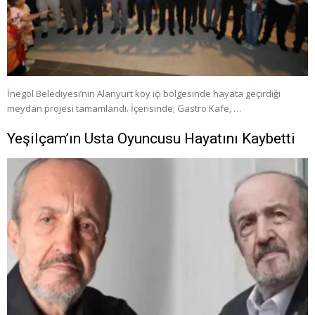
İnegöl Belediyesi’nin Alanyurt köy içi bölgesinde hayata geçirdiği
meydan projesi tamamlandı. İçerisinde; Gastro Kafe, …
Yeşilçam’ın Usta Oyuncusu Hayatını Kaybetti