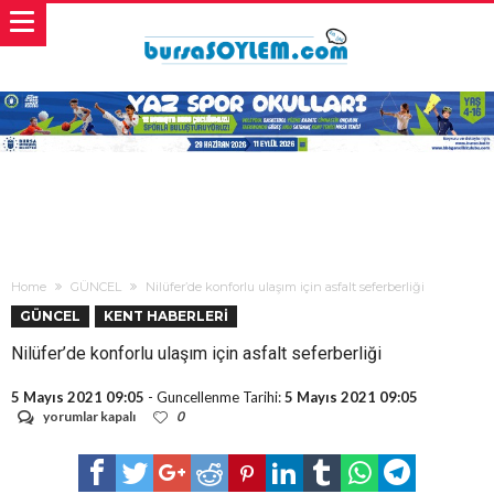
Home
GÜNCEL
Nilüfer’de konforlu ulaşım için asfalt seferberliği
GÜNCEL
KENT HABERLERİ
Nilüfer’de konforlu ulaşım için asfalt seferberliği
5 Mayıs 2021 09:05
- Guncellenme Tarihi:
5 Mayıs 2021 09:05
Nilüfer’de
yorumlar kapalı
0
konforlu
ulaşım
için
asfalt