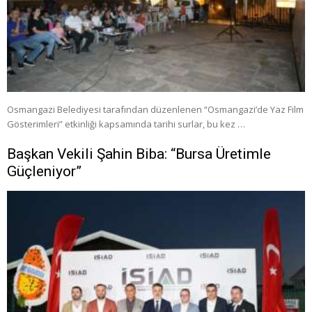
Osmangazi Belediyesi tarafından düzenlenen “Osmangazi’de Yaz Film
Gösterimleri” etkinliği kapsamında tarihi surlar, bu kez …
Başkan Vekili Şahin Biba: “Bursa Üretimle
Güçleniyor”