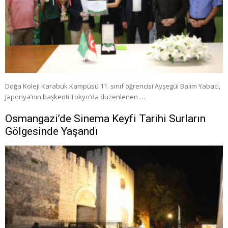
Doğa Koleji Karabük Kampüsü 11. sınıf öğrencisi Ayşegül Balım Yabacı,
Japonya’nın başkenti Tokyo’da düzenlenen …
Osmangazi’de Sinema Keyfi Tarihi Surların
Gölgesinde Yaşandı