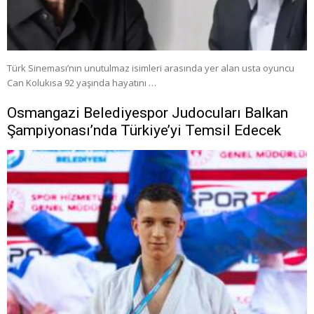
Türk Sineması’nın unutulmaz isimleri arasında yer alan usta oyuncu
Can Kolukısa 92 yaşında hayatını …
Osmangazi Belediyespor Judocuları Balkan
Şampiyonası’nda Türkiye’yi Temsil Edecek