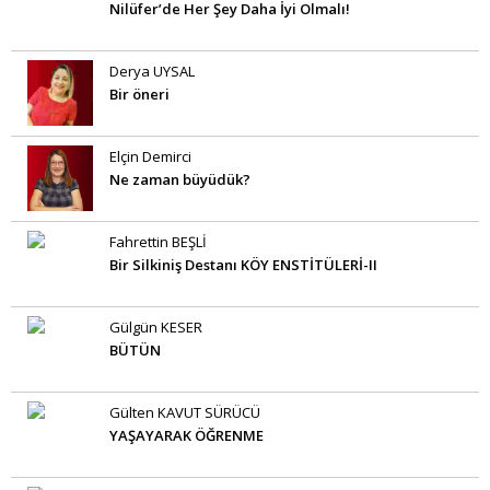
Nilüfer’de Her Şey Daha İyi Olmalı!
Derya UYSAL
Bir öneri
Elçin Demirci
Ne zaman büyüdük?
Fahrettin BEŞLİ
Bir Silkiniş Destanı KÖY ENSTİTÜLERİ-II
Gülgün KESER
BÜTÜN
Gülten KAVUT SÜRÜCÜ
YAŞAYARAK ÖĞRENME