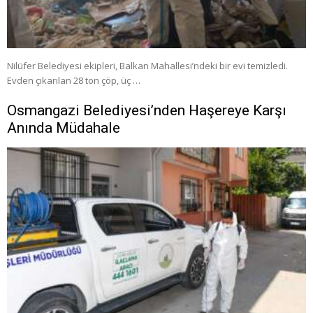
Nilüfer Belediyesi ekipleri, Balkan Mahallesi’ndeki bir evi temizledi.
Evden çıkarılan 28 ton çöp, üç …
Osmangazi Belediyesi’nden Haşereye Karşı
Anında Müdahale