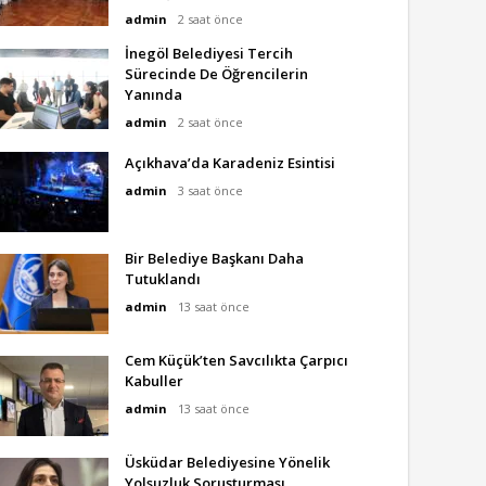
admin
2 saat önce
İnegöl Belediyesi Tercih
Sürecinde De Öğrencilerin
Yanında
admin
2 saat önce
Açıkhava’da Karadeniz Esintisi
admin
3 saat önce
Bir Belediye Başkanı Daha
Tutuklandı
admin
13 saat önce
Cem Küçük’ten Savcılıkta Çarpıcı
Kabuller
admin
13 saat önce
Üsküdar Belediyesine Yönelik
Yolsuzluk Soruşturması