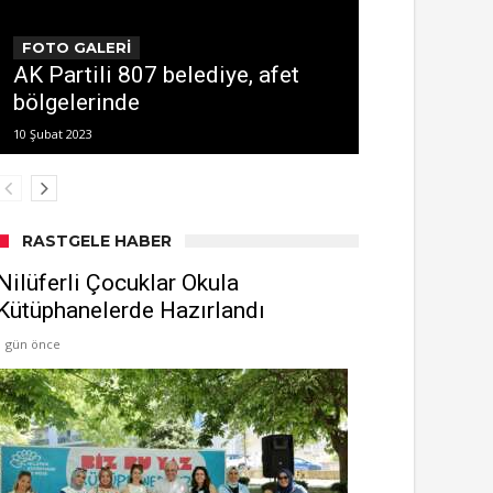
FOTO GALERİ
AK Partili 807 belediye, afet
bölgelerinde
10 Şubat 2023
RASTGELE HABER
Nilüferli Çocuklar Okula
Kütüphanelerde Hazırlandı
1 gün önce