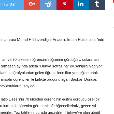
için
on Twitter
slararası Murad Hüdavendigar Anadolu İmam Hatip Lisesi’nde
ılan ve 70 ülkeden öğrencinin öğrenim gördüğü Uluslararası
amazan ayında adeta “Dünya sofrasına” ev sahipliği yapıyor.
klı coğrafyalardan gelen öğrencilerin iftar yemeğine ortak
 misafir öğrenciler ile birlikte orucunu açan Başkan Dündar,
ylaştıklarını söyledi.
ip Lisesi’nin 70 ülkeden öğrencinin eğitim gördüğü özel bir
ulumuzda öğrenim gören misafir öğrencilerimiz, geçen yıl
iler. Yaz tatillerini burada geçirdiler. Türkiye’ye olan gönül