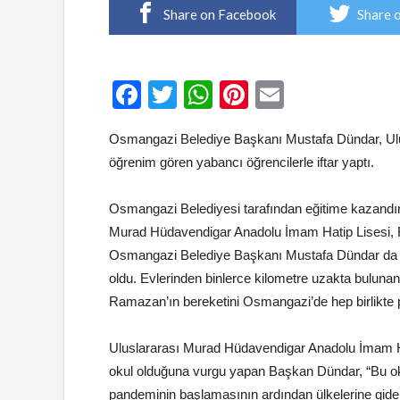
Share on Facebook
Share 
Facebook
Twitter
WhatsApp
Pinterest
Email
Osmangazi Belediye Başkanı Mustafa Dündar, Ulu
öğrenim gören yabancı öğrencilerle iftar yaptı.
Osmangazi Belediyesi tarafından eğitime kazandır
Murad Hüdavendigar Anadolu İmam Hatip Lisesi, R
Osmangazi Belediye Başkanı Mustafa Dündar da far
oldu. Evlerinden binlerce kilometre uzakta bulunan
Ramazan’ın bereketini Osmangazi’de hep birlikte pa
Uluslararası Murad Hüdavendigar Anadolu İmam Hat
okul olduğuna vurgu yapan Başkan Dündar, “Bu ok
pandeminin başlamasının ardından ülkelerine gidemed