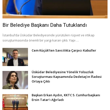
Bir Belediye Başkanı Daha Tutuklandı
İstanbul’da Üsküdar Belediyesinde yürütülen rüşvet ve irtikap
soruşturmasında önemli bir yargı kararı çıktı. Yapı …
Cem Küçük’ten Savcılıkta Çarpıcı Kabuller
Üsküdar Belediyesine Yönelik Yolsuzluk
Soruşturması Kapsamında Dedetaş’ın İfadesi
Ortaya Çıktı
Başkan Erkan Aydın, KKTC 5. Cumhurbaşkanı
Ersin Tatar’ı Ağırladı