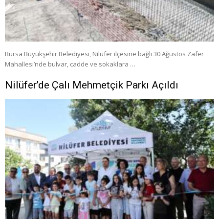
Bursa Büyükşehir Belediyesi, Nilüfer ilçesine bağlı 30 Ağustos Zafer
Mahallesi’nde bulvar, cadde ve sokaklara …
Nilüfer’de Çalı Mehmetçik Parkı Açıldı