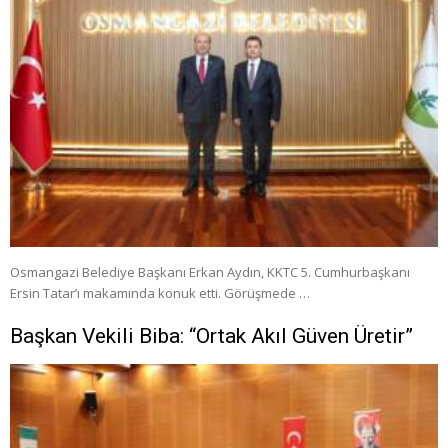
Osmangazi Belediye Başkanı Erkan Aydın, KKTC 5. Cumhurbaşkanı
Ersin Tatar’ı makamında konuk etti. Görüşmede …
Başkan Vekili Biba: “Ortak Akıl Güven Üretir”