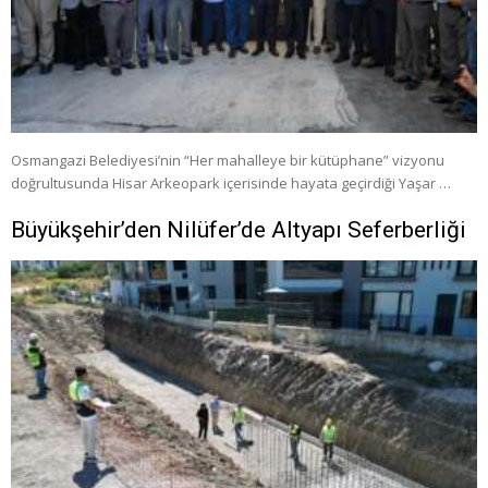
Osmangazi Belediyesi’nin “Her mahalleye bir kütüphane” vizyonu
doğrultusunda Hisar Arkeopark içerisinde hayata geçirdiği Yaşar …
Büyükşehir’den Nilüfer’de Altyapı Seferberliği