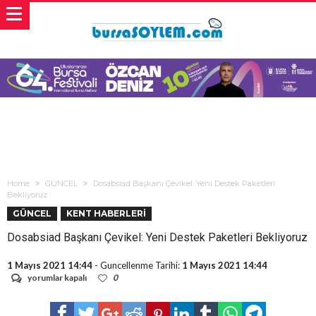
Home
GÜNCEL
Dosabsiad Başkanı Çevikel: Yeni Destek Paketleri
Bekliyoruz
GÜNCEL
KENT HABERLERİ
Dosabsiad Başkanı Çevikel: Yeni Destek Paketleri Bekliyoruz
1 Mayıs 2021 14:44
- Guncellenme Tarihi:
1 Mayıs 2021 14:44
Dosabsiad
yorumlar kapalı
0
Başkanı
Çevikel:
Yeni