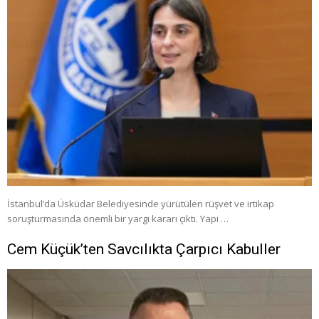
İstanbul’da Üsküdar Belediyesinde yürütülen rüşvet ve irtikap
soruşturmasında önemli bir yargı kararı çıktı. Yapı …
Cem Küçük’ten Savcılıkta Çarpıcı Kabuller