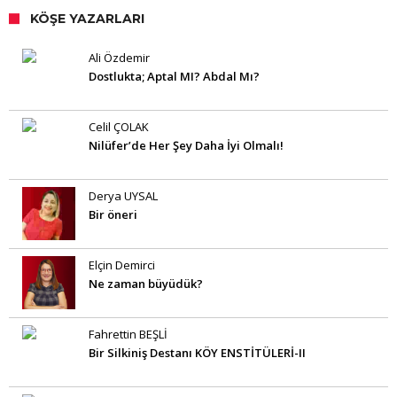
KÖŞE YAZARLARI
Ali Özdemir
Dostlukta; Aptal MI? Abdal Mı?
Celil ÇOLAK
Nilüfer’de Her Şey Daha İyi Olmalı!
Derya UYSAL
Bir öneri
Elçin Demirci
Ne zaman büyüdük?
Fahrettin BEŞLİ
Bir Silkiniş Destanı KÖY ENSTİTÜLERİ-II