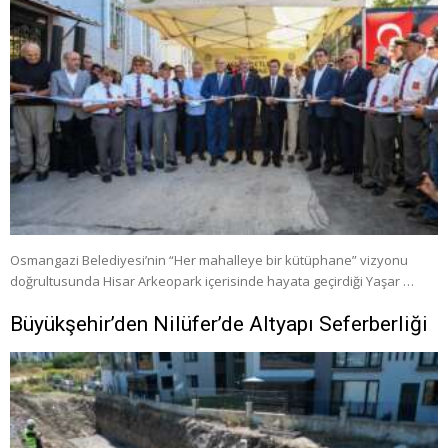
Osmangazi Belediyesi’nin “Her mahalleye bir kütüphane” vizyonu
doğrultusunda Hisar Arkeopark içerisinde hayata geçirdiği Yaşar …
Büyükşehir’den Nilüfer’de Altyapı Seferberliği