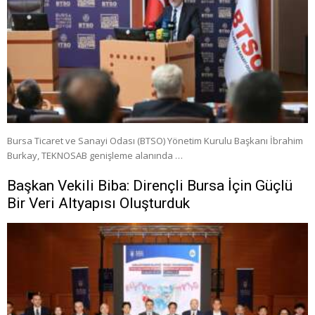
Bursa Ticaret ve Sanayi Odası (BTSO) Yönetim Kurulu Başkanı İbrahim
Burkay, TEKNOSAB genişleme alanında …
Başkan Vekili Biba: Dirençli Bursa İçin Güçlü
Bir Veri Altyapısı Oluşturduk