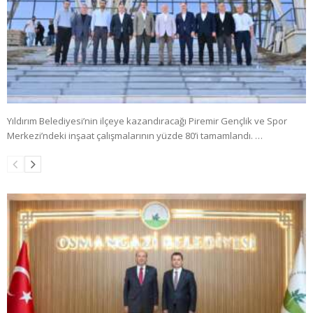
Yıldırım Belediyesi’nin ilçeye kazandıracağı Piremir Gençlik ve Spor
Merkezi’ndeki inşaat çalışmalarının yüzde 80’i tamamlandı. …