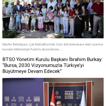
Nilüfer Belediyesi, Çalı Mahallesi’nde 3 bin 424 metrekare alan üzerine
kurulan Mehmetçik Parkı’nı düzenlenen …
BTSO Yönetim Kurulu Başkanı İbrahim Burkay:
“Bursa, 2030 Vizyonumuzla Türkiye’yi
Büyütmeye Devam Edecek”