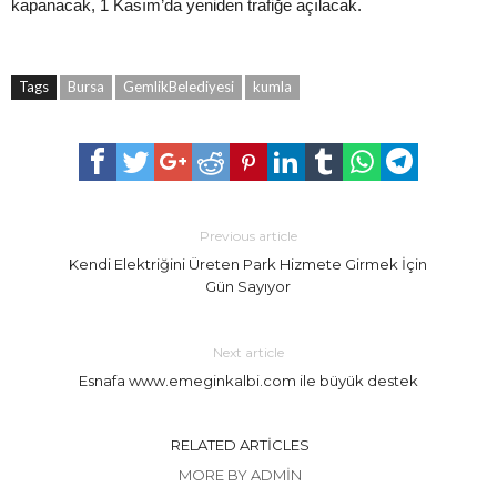
kapanacak, 1 Kasım’da yeniden trafiğe açılacak.
Tags
Bursa
GemlikBelediyesi
kumla
Previous article
Kendi Elektriğini Üreten Park Hizmete Girmek İçin
Gün Sayıyor
Next article
Esnafa www.emeginkalbi.com ile büyük destek
RELATED ARTICLES
MORE BY ADMIN