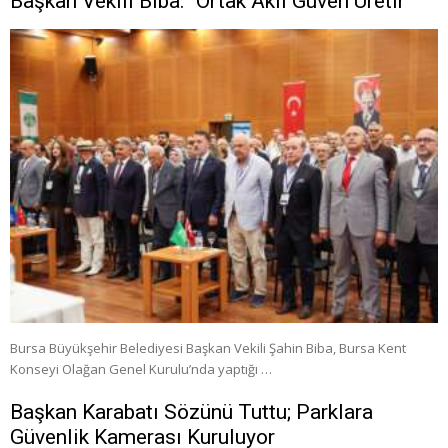
Başkan Vekili Biba: “Ortak Akıl Güven Üretir”
Bursa Büyükşehir Belediyesi Başkan Vekili Şahin Biba, Bursa Kent
Konseyi Olağan Genel Kurulu’nda yaptığı …
Başkan Karabatı Sözünü Tuttu; Parklara
Güvenlik Kamerası Kuruluyor