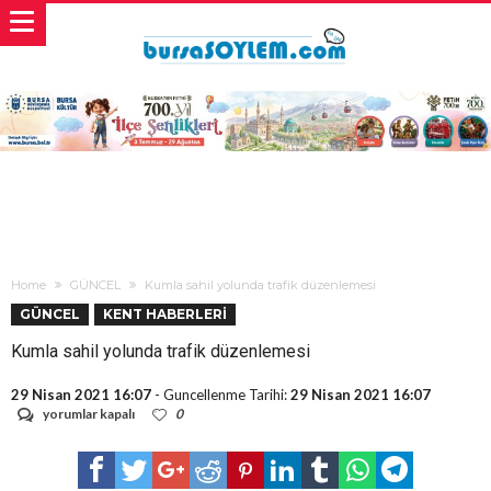
Home
GÜNCEL
Kumla sahil yolunda trafik düzenlemesi
GÜNCEL
KENT HABERLERİ
Kumla sahil yolunda trafik düzenlemesi
29 Nisan 2021 16:07
- Guncellenme Tarihi:
29 Nisan 2021 16:07
Kumla
yorumlar kapalı
0
sahil
yolunda
trafik
düzenlemesi