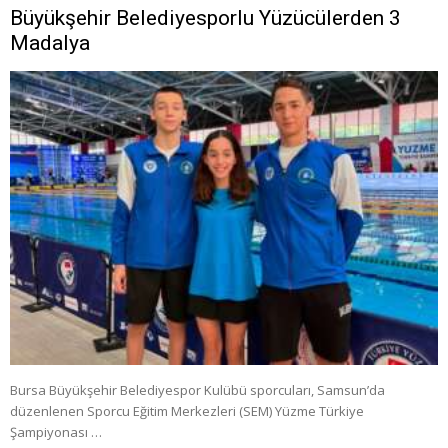
Büyükşehir Belediyesporlu Yüzücülerden 3
Madalya
Bursa Büyükşehir Belediyespor Kulübü sporcuları, Samsun’da
düzenlenen Sporcu Eğitim Merkezleri (SEM) Yüzme Türkiye
Şampiyonası …