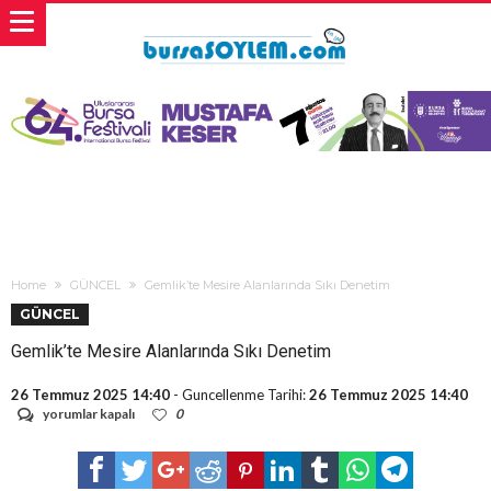
Home
GÜNCEL
Gemlik’te Mesire Alanlarında Sıkı Denetim
GÜNCEL
Gemlik’te Mesire Alanlarında Sıkı Denetim
26 Temmuz 2025 14:40
- Guncellenme Tarihi:
26 Temmuz 2025 14:40
Gemlik’te
yorumlar kapalı
0
Mesire
Alanlarında
Sıkı
Denetim