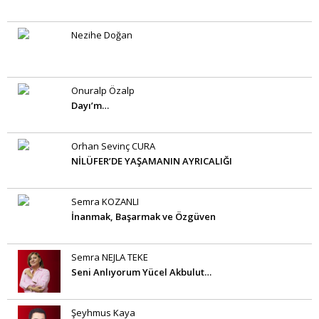
Nezihe Doğan
Onuralp Özalp
Dayı’m…
Orhan Sevinç CURA
NİLÜFER’DE YAŞAMANIN AYRICALIĞI
Semra KOZANLI
İnanmak, Başarmak ve Özgüven
Semra NEJLA TEKE
Seni Anlıyorum Yücel Akbulut…
Şeyhmus Kaya