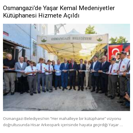
Osmangazi’de Yaşar Kemal Medeniyetler
Kütüphanesi Hizmete Açıldı
Osmangazi Belediyesi’nin “Her mahalleye bir kütüphane” vizyonu
doğrultusunda Hisar Arkeopark içerisinde hayata geçirdiği Yaşar …