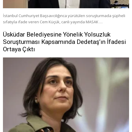
İstanbul Cumhuriyet Başsavcılığınca yürütülen soruşturmada şüpheli
sıfatıyla ifade veren Cem Küçük, canlı yayında MASAK …
Üsküdar Belediyesine Yönelik Yolsuzluk
Soruşturması Kapsamında Dedetaş’ın İfadesi
Ortaya Çıktı