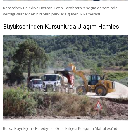
Karacabey Belediye Başkanı Fatih Karabatı’nın seçim döneminde
verdiği vaatlerden biri olan parklara güvenlik kamerası …
Büyükşehir’den Kurşunlu’da Ulaşım Hamlesi
Bursa Büyükşehir Belediyesi, Gemlik ilçesi Kurşunlu Mahallesi’nde