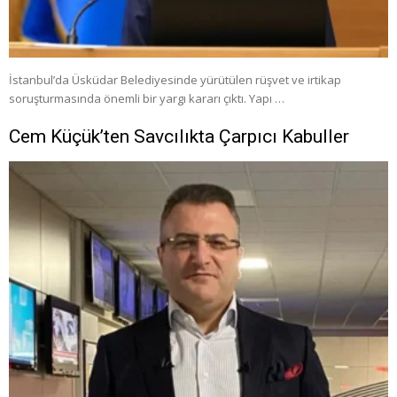
İstanbul’da Üsküdar Belediyesinde yürütülen rüşvet ve irtikap
soruşturmasında önemli bir yargı kararı çıktı. Yapı …
Cem Küçük’ten Savcılıkta Çarpıcı Kabuller