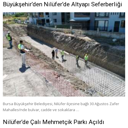
Büyükşehir’den Nilüfer’de Altyapı Seferberliği
Bursa Büyükşehir Belediyesi, Nilüfer ilçesine bağlı 30 Ağustos Zafer
Mahallesi’nde bulvar, cadde ve sokaklara …
Nilüfer’de Çalı Mehmetçik Parkı Açıldı