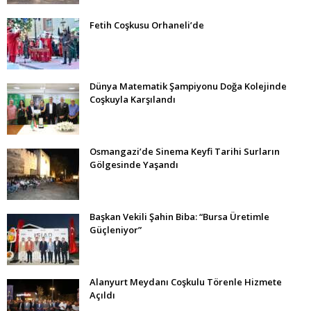
Fetih Coşkusu Orhaneli’de
Dünya Matematik Şampiyonu Doğa Kolejinde
Coşkuyla Karşılandı
Osmangazi’de Sinema Keyfi Tarihi Surların
Gölgesinde Yaşandı
Başkan Vekili Şahin Biba: “Bursa Üretimle
Güçleniyor”
Alanyurt Meydanı Coşkulu Törenle Hizmete
Açıldı