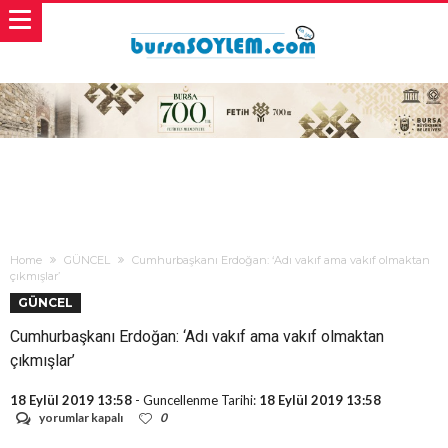
Home
GÜNCEL
Cumhurbaşkanı Erdoğan: ‘Adı vakıf ama vakıf olmaktan
çıkmışlar’
GÜNCEL
Cumhurbaşkanı Erdoğan: ‘Adı vakıf ama vakıf olmaktan
çıkmışlar’
18 Eylül 2019 13:58
- Guncellenme Tarihi:
18 Eylül 2019 13:58
Cumhurbaşkanı
yorumlar kapalı
0
Erdoğan: