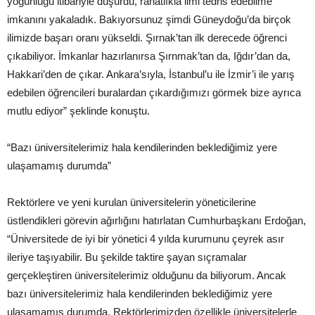
yoğunluğu itibariyle düşürdü, rahatlıkla ilmi tedris edebilme
imkanını yakaladık. Bakıyorsunuz şimdi Güneydoğu’da birçok
ilimizde başarı oranı yükseldi. Şırnak’tan ilk derecede öğrenci
çıkabiliyor. İmkanlar hazırlanırsa Şırnmak’tan da, Iğdır’dan da,
Hakkari’den de çıkar. Ankara’sıyla, İstanbul’u ile İzmir’i ile yarış
edebilen öğrencileri buralardan çıkardığımızı görmek bize ayrıca
mutlu ediyor” şeklinde konuştu.
“Bazı üniversitelerimiz hala kendilerinden beklediğimiz yere
ulaşamamış durumda”
Rektörlere ve yeni kurulan üniversitelerin yöneticilerine
üstlendikleri görevin ağırlığını hatırlatan Cumhurbaşkanı Erdoğan,
“Üniversitede de iyi bir yönetici 4 yılda kurumunu çeyrek asır
ileriye taşıyabilir. Bu şekilde taktire şayan sıçramalar
gerçekleştiren üniversitelerimiz olduğunu da biliyorum. Ancak
bazı üniversitelerimiz hala kendilerinden beklediğimiz yere
ulaşamamış durumda. Rektörlerimizden özellikle üniversitelerle