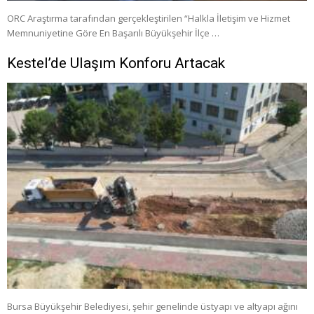
ORC Araştırma tarafından gerçekleştirilen “Halkla İletişim ve Hizmet
Memnuniyetine Göre En Başarılı Büyükşehir İlçe …
Kestel’de Ulaşım Konforu Artacak
Bursa Büyükşehir Belediyesi, şehir genelinde üstyapı ve altyapı ağını