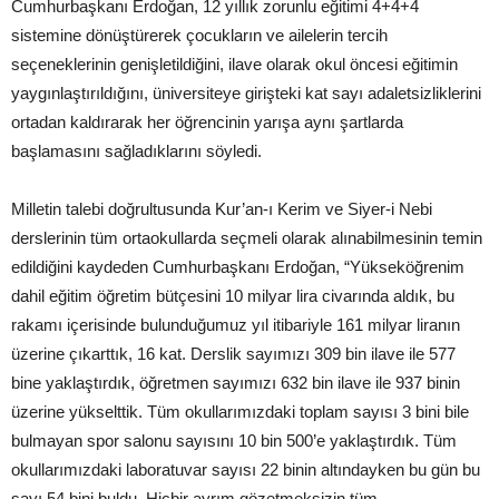
Cumhurbaşkanı Erdoğan, 12 yıllık zorunlu eğitimi 4+4+4
sistemine dönüştürerek çocukların ve ailelerin tercih
seçeneklerinin genişletildiğini, ilave olarak okul öncesi eğitimin
yaygınlaştırıldığını, üniversiteye girişteki kat sayı adaletsizliklerini
ortadan kaldırarak her öğrencinin yarışa aynı şartlarda
başlamasını sağladıklarını söyledi.
Milletin talebi doğrultusunda Kur’an-ı Kerim ve Siyer-i Nebi
derslerinin tüm ortaokullarda seçmeli olarak alınabilmesinin temin
edildiğini kaydeden Cumhurbaşkanı Erdoğan, “Yükseköğrenim
dahil eğitim öğretim bütçesini 10 milyar lira civarında aldık, bu
rakamı içerisinde bulunduğumuz yıl itibariyle 161 milyar liranın
üzerine çıkarttık, 16 kat. Derslik sayımızı 309 bin ilave ile 577
bine yaklaştırdık, öğretmen sayımızı 632 bin ilave ile 937 binin
üzerine yükselttik. Tüm okullarımızdaki toplam sayısı 3 bini bile
bulmayan spor salonu sayısını 10 bin 500’e yaklaştırdık. Tüm
okullarımızdaki laboratuvar sayısı 22 binin altındayken bu gün bu
sayı 54 bini buldu. Hiçbir ayrım gözetmeksizin tüm