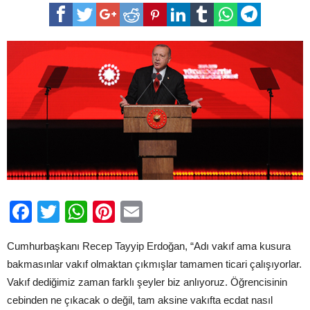
‘Adı
vakıf
ama
vakıf
olmaktan
çıkmışlar’
için
Facebook
Twitter
WhatsApp
Pinterest
Email
Cumhurbaşkanı Recep Tayyip Erdoğan, “Adı vakıf ama kusura
bakmasınlar vakıf olmaktan çıkmışlar tamamen ticari çalışıyorlar.
Vakıf dediğimiz zaman farklı şeyler biz anlıyoruz. Öğrencisinin
cebinden ne çıkacak o değil, tam aksine vakıfta ecdat nasıl