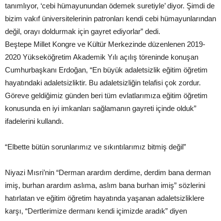
tanımlıyor, ‘cebi hümayunundan ödemek suretiyle’ diyor. Şimdi de
bizim vakıf üniversitelerinin patronları kendi cebi hümayunlarından
değil, orayı doldurmak için gayret ediyorlar” dedi.
Beştepe Millet Kongre ve Kültür Merkezinde düzenlenen 2019-
2020 Yükseköğretim Akademik Yılı açılış töreninde konuşan
Cumhurbaşkanı Erdoğan, “En büyük adaletsizlik eğitim öğretim
hayatındaki adaletsizliktir. Bu adaletsizliğin telafisi çok zordur.
Göreve geldiğimiz günden beri tüm evlatlarımıza eğitim öğretim
konusunda en iyi imkanları sağlamanın gayreti içinde olduk”
ifadelerini kullandı.
“Elbette bütün sorunlarımız ve sıkıntılarımız bitmiş değil”
Niyazi Mısri’nin “Derman arardım derdime, derdim bana derman
imiş, burhan arardım aslıma, aslım bana burhan imiş” sözlerini
hatırlatan ve eğitim öğretim hayatında yaşanan adaletsizliklere
karşı, “Dertlerimize dermanı kendi içimizde aradık” diyen