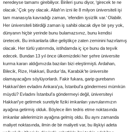
neredeyse tamamı girebiliyor. Birileri şunu diyor, ‘girecek te ne
olacak.’ Çok şey olacak. Allah’ın izni ile 8 milyon üniversiteli işi
tam manasıyla kavradığı zaman, ‘efendim işsizlik var.’ Olabilir.
Her üniversiteli bitirdiği zaman iş sahibi olacak diye bir şey yok,
dünyanın hiçbir yerinde bunu bulamazsınız, bunu kendisi
üretecek. Bu imkanlarla ülke geliştikçe zaten zeminini hazırlamış
olacak. Her türlü yatırımda, istihdamda iç içe bunu da teşvik
edecek. Bundan 13 yıl önce ülkemizdeki her şehre üniversite
kurma kararı aldığımızda bazıları bizi eleştirmişti. Ardahan,
Bilecik, Rize, Hakkari, Burdur’da, Karabük’te üniversite
olamayacağını söylüyorlardı. Fakir fukara, garip gurebanın
Hakkari’den evladını Ankara’ya, İstanbul’a göndermesi mümkün
müydü? Evladını İstanbul’a göndermeyi değil, üniversiteyi
Hakkari’ye getirmek suretiyle fiziki imkanları yavrularımızın
ayağına getirmiş olduk. Böylece ilim tedris etme noktasında
imkanlar ailelerimizin ayağına gelmiş oldu. Bu aynı zamanda
maliyet noktasında, ilmin de bir maliyeti var, bu ilişkiyi adeta