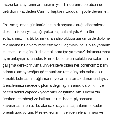
mezunları sayısının artmasının yeni bir durumu beraberinde
getirdiğini kaydeden Cumhurbaşkanı Erdoğan, şöyle devam etti:
“Yetişmiş insan gücümüzün sınırlı sayıda olduğu dönemlerde
diploma ile ehliyet aşağı yukarı eş anlamlıydı. Ama tüm
evlatlarımızın artık bu imkana sahip olduğu günümüzde diploma
tek başına bir anlam ifade etmiyor. Geçmişin ‘ne iş olsa yaparım’
istihsası ile bugünkü ‘diplomalı ama işe yaramaz’ dokundurması
aynı anlayışın ürünüdür. Bilim elbette uzun soluklu ve sabırlı bir
çalışma gerektirir. Ama üniversiteye giden her öğrencimiz bilim
adamı olamayacağını göre bunların reel dünyada daha etkin
karşılık bulmasını sağlamanın yollarını aramak durumundayız.
Gençlerimizi sadece diploma değil, aynı zamanda birikim ve
beceri sahibi yapacak yöntemler geliştirmeliyiz. Ülkemizin
üretken, rekabetçi ve istikrarlı bir istihdam piyasasına
kavuşmasını en az bu alandaki sayısal başarılarımız kadar
önemli görüyorum. Mesleki eğitimin yeniden ele alınması ve