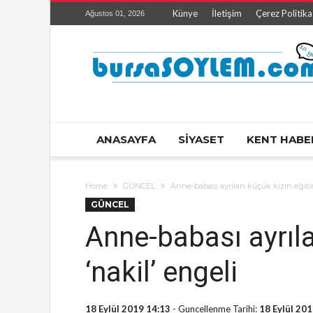
Künye
İletişim
Çerez Politika
Ağustos 01, 2026
ANASAYFA
SİYASET
KENT HABE
Home
GÜNCEL
Anne-babası ayrılan küçük kızın eğitim
GÜNCEL
Anne-babası ayrıla
‘nakil’ engeli
18 Eylül 2019 14:13
- Guncellenme Tarihi:
18 Eylül 20