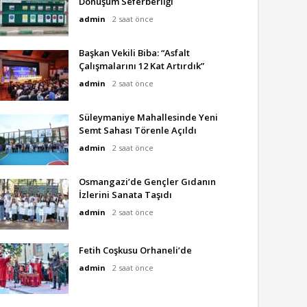
Dönüşüm Seferberliği
admin
2 saat önce
Başkan Vekili Biba: “Asfalt
Çalışmalarını 12 Kat Artırdık”
admin
2 saat önce
Süleymaniye Mahallesinde Yeni
Semt Sahası Törenle Açıldı
admin
2 saat önce
Osmangazi’de Gençler Gıdanın
İzlerini Sanata Taşıdı
admin
2 saat önce
Fetih Coşkusu Orhaneli’de
admin
2 saat önce