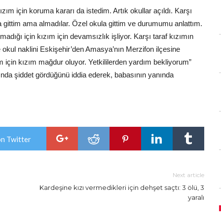
zım için koruma kararı da istedim. Artık okullar açıldı. Karşı
una gittim ama almadılar. Özel okula gittim ve durumumu anlattım.
adığı için kızım için devamsızlık işliyor. Karşı taraf kızımın
 okul naklini Eskişehir’den Amasya’nın Merzifon ilçesine
 için kızım mağdur oluyor. Yetkililerden yardım bekliyorum”
ında şiddet gördüğünü iddia ederek, babasının yanında
on Twitter
Next article
Kardeşine kızı vermedikleri için dehşet saçtı: 3 ölü, 3
yaralı