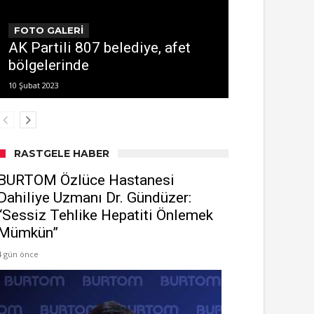
FOTO GALERİ
AK Partili 807 belediye, afet
bölgelerinde
10 Şubat 2023
RASTGELE HABER
BURTOM Özlüce Hastanesi
Dahiliye Uzmanı Dr. Gündüzer:
“Sessiz Tehlike Hepatiti Önlemek
Mümkün”
4 gün önce