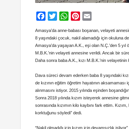
Facebook
Twitter
WhatsApp
Pinterest
Email
Amasya’da anne-babası boşanan, velayeti annesin
8 yaşındaki çocuk, nakil alamadığı için okuluna 
Amasya’da yaşayan A.K., eşi olan N.Ç.’den 5 yıl ö
M.B.K.’nin velayeti annesine verildi. Ancak bir sür
Daha sonra baba A.K., kızı M.B.K.’nin velayetinin k
Dava süreci devam ederken baba 8 yaşındaki kızın
de kızının eğitim öğretim hayatının aksamaması iç
alınmasını istiyor. 2015 yılında eşinden boşandığı
Sonra 2018 yılında kızım isteyerek annesine gitmek
sonrasında kızımın kilo kaybını fark ettim. Kızım,
korktuğunu söyledi” dedi.
“Nakil olmadığı için kızım için devamsızlık işliyor”