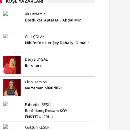
KÖŞE YAZARLARI
Ali Özdemir
Dostlukta; Aptal MI? Abdal Mı?
Celil ÇOLAK
Nilüfer’de Her Şey Daha İyi Olmalı!
Derya UYSAL
Bir öneri
Elçin Demirci
Ne zaman büyüdük?
Fahrettin BEŞLİ
Bir Silkiniş Destanı KÖY
ENSTİTÜLERİ-II
Gülgün KESER