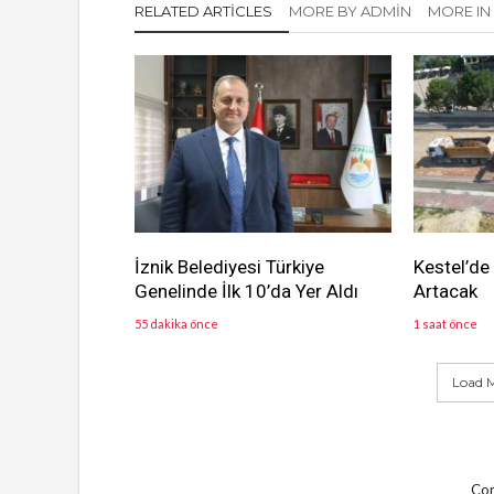
RELATED ARTICLES
MORE BY ADMIN
MORE IN
İznik Belediyesi Türkiye
Kestel’de
Genelinde İlk 10’da Yer Aldı
Artacak
55 dakika önce
1 saat önce
Load M
Com