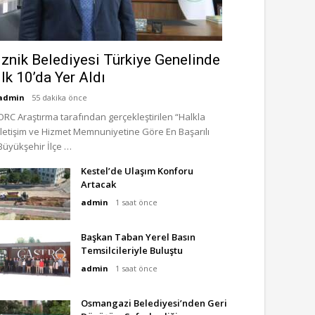
İznik Belediyesi Türkiye Genelinde
İlk 10’da Yer Aldı
admin
55 dakika önce
ORC Araştırma tarafından gerçekleştirilen “Halkla
İletişim ve Hizmet Memnuniyetine Göre En Başarılı
Büyükşehir İlçe …
Kestel’de Ulaşım Konforu
Artacak
admin
1 saat önce
Başkan Taban Yerel Basın
Temsilcileriyle Buluştu
admin
1 saat önce
Osmangazi Belediyesi’nden Geri