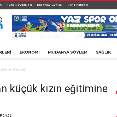
sı
Gizlilik Politikası
Kullanım Şartları
Veri Politikası
RLERİ
EKONOMİ
MUDANYA SÖYLEM
SAĞLIK
ine ‘nakil’ engeli
n küçük kızın eğitimine
19 14:13