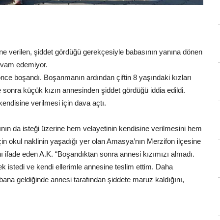
e verilen, şiddet gördüğü gerekçesiyle babasının yanına dönen
devam edemiyor.
nce boşandı. Boşanmanın ardından çiftin 8 yaşındaki kızları
e sonra küçük kızın annesinden şiddet gördüğü iddia edildi.
endisine verilmesi için dava açtı.
ın da isteği üzerine hem velayetinin kendisine verilmesini hem
in okul naklinin yaşadığı yer olan Amasya’nın Merzifon ilçesine
nı ifade eden A.K. “Boşandıktan sonra annesi kızımızı almadı.
 istedi ve kendi ellerimle annesine teslim ettim. Daha
 bana geldiğinde annesi tarafından şiddete maruz kaldığını,