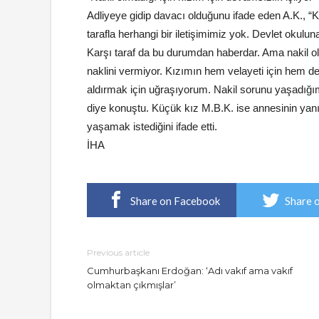
Adliyeye gidip davacı olduğunu ifade eden A.K., “Kı
tarafla herhangi bir iletişimimiz yok. Devlet okul
Karşı taraf da bu durumdan haberdar. Ama nakil olm
naklini vermiyor. Kızımın hem velayeti için hem de
aldırmak için uğraşıyorum. Nakil sorunu yaşadığım
diye konuştu. Küçük kız M.B.K. ise annesinin yan
yaşamak istediğini ifade etti.
İHA
Share on Facebook
Share 
Previous article
Cumhurbaşkanı Erdoğan: ‘Adı vakıf ama vakıf
olmaktan çıkmışlar’