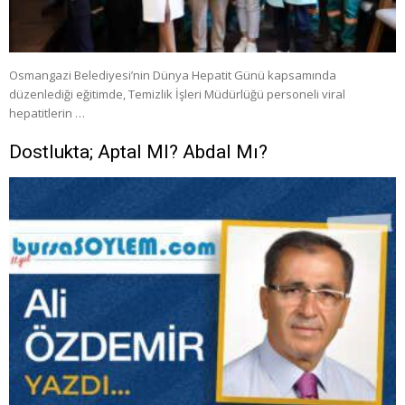
Osmangazi Belediyesi’nin Dünya Hepatit Günü kapsamında
düzenlediği eğitimde, Temizlik İşleri Müdürlüğü personeli viral
hepatitlerin …
Dostlukta; Aptal MI? Abdal Mı?