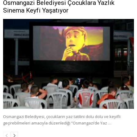
Osmangazi Belediyesi Çocuklara Yazlık
Sinema Keyfi Yaşatıyor
Osmangazi Belediyesi, çocukların yaz tatilini dolu dolu ve keyifli
geçirebilmeleri amacıyla düzenlediği “Osmangazi’de Yaz …