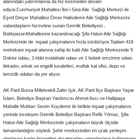
alanındaki yatırımlarına da hız kesmeden devam
ediyor.Cumhuriyet Mahallesi İbn-i Sina Aile Sağlığı Merkezi ile
Eşref Dinçer Mahallesi Ömer Halisdemir Aile Sağlığı Merkezini
vatandaşların hizmetine sunan Gemlik Belediyesi ,
BalıkpazarıMahallesine kazandıracağı Şifa Hatun Aile Sağlığı
Merkezinde de inşaat çalışmalarını hızla sürdürüyor.Toplam 416
metrekare inşaat alanına sahip iki katlı Aile Sağlığı Merkezinde 9
Doktor odası, 3 tıbbi müdahale odası ve 1 bebek emzirme odası
ilekadın, erkek ve engelli tuvaletleri, mutfak kat ofisi, depo ve
temizlik odaları da yer alıyor.
AK Parti Bursa Milletvekili Zafer Işık, AK Parti İlçe Başkanı Yaşar
İslam, Belediye Başkan Yardımcısı Ahmet Avcı ve Halitpaşa
Mahalle Muhtarı Sevim Koçdemir ile birlikte inşaat çalışmalarını
yerinde inceleyen Gemlik Belediye Başkanı Refik Yılmaz, Şifa
Hatun Aile Sağlığı Merkezinde çalışmaların büyük ölçüde
tamamlandığını söyledi. Şehir merkezinden en uzak yerleşim
alanlarına kadar hizmetleri aksatmadan vatandaşların kullanımına