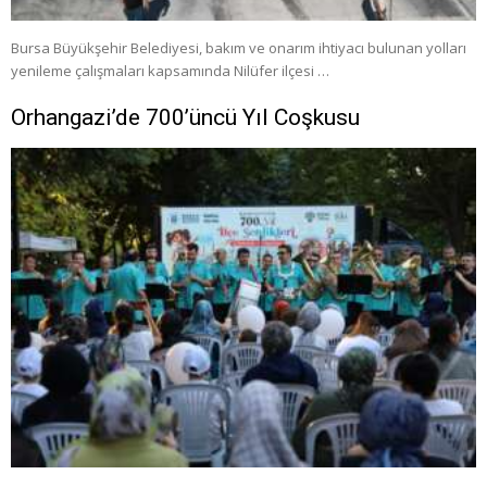
Bursa Büyükşehir Belediyesi, bakım ve onarım ihtiyacı bulunan yolları
yenileme çalışmaları kapsamında Nilüfer ilçesi …
Orhangazi’de 700’üncü Yıl Coşkusu