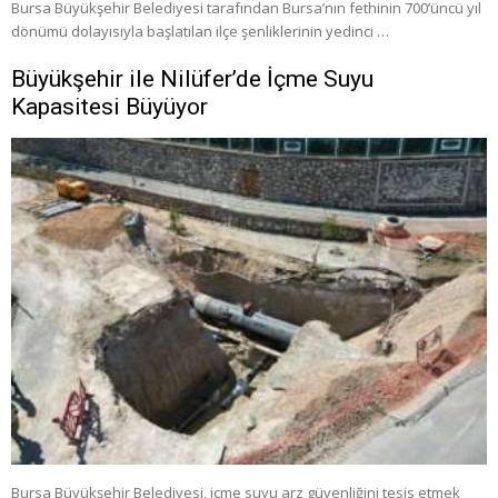
Bursa Büyükşehir Belediyesi tarafından Bursa’nın fethinin 700’üncü yıl
dönümü dolayısıyla başlatılan ilçe şenliklerinin yedinci …
Büyükşehir ile Nilüfer’de İçme Suyu
Kapasitesi Büyüyor
Bursa Büyükşehir Belediyesi, içme suyu arz güvenliğini tesis etmek