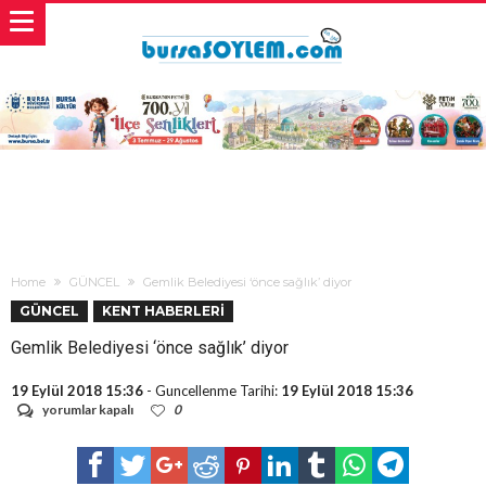
Home
GÜNCEL
Gemlik Belediyesi ‘önce sağlık’ diyor
GÜNCEL
KENT HABERLERİ
Gemlik Belediyesi ‘önce sağlık’ diyor
19 Eylül 2018 15:36
- Guncellenme Tarihi:
19 Eylül 2018 15:36
Gemlik
yorumlar kapalı
0
Belediyesi
‘önce
sağlık’
diyor