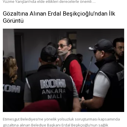
Yüzme Yarışları’nda elde ettikleri derecelerle önemli …
Gözaltına Alınan Erdal Beşikçioğlu’ndan İlk
Görüntü
Etimesgut Belediyesi’ne yönelik yolsuzluk soruşturması kapsamında
gözaltına alınan Belediye Başkanı Erdal Beşikçioğlu’nun sağlık