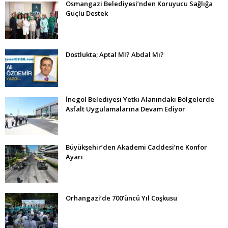
Osmangazi Belediyesi’nden Koruyucu Sağlığa
Güçlü Destek
Dostlukta; Aptal MI? Abdal Mı?
İnegöl Belediyesi Yetki Alanındaki Bölgelerde
Asfalt Uygulamalarına Devam Ediyor
Büyükşehir’den Akademi Caddesi’ne Konfor
Ayarı
Orhangazi’de 700’üncü Yıl Coşkusu