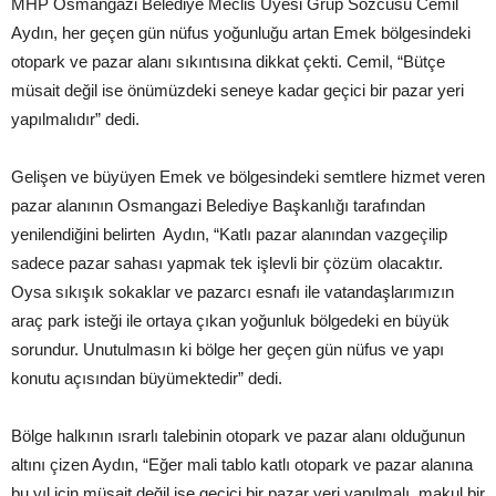
MHP Osmangazi Belediye Meclis Üyesi Grup Sözcüsü Cemil
Aydın, her geçen gün nüfus yoğunluğu artan Emek bölgesindeki
otopark ve pazar alanı sıkıntısına dikkat çekti. Cemil, “Bütçe
müsait değil ise önümüzdeki seneye kadar geçici bir pazar yeri
yapılmalıdır” dedi.
Gelişen ve büyüyen Emek ve bölgesindeki semtlere hizmet veren
pazar alanının Osmangazi Belediye Başkanlığı tarafından
yenilendiğini belirten Aydın, “Katlı pazar alanından vazgeçilip
sadece pazar sahası yapmak tek işlevli bir çözüm olacaktır.
Oysa sıkışık sokaklar ve pazarcı esnafı ile vatandaşlarımızın
araç park isteği ile ortaya çıkan yoğunluk bölgedeki en büyük
sorundur. Unutulmasın ki bölge her geçen gün nüfus ve yapı
konutu açısından büyümektedir” dedi.
Bölge halkının ısrarlı talebinin otopark ve pazar alanı olduğunun
altını çizen Aydın, “Eğer mali tablo katlı otopark ve pazar alanına
bu yıl için müsait değil ise geçici bir pazar yeri yapılmalı, makul bir