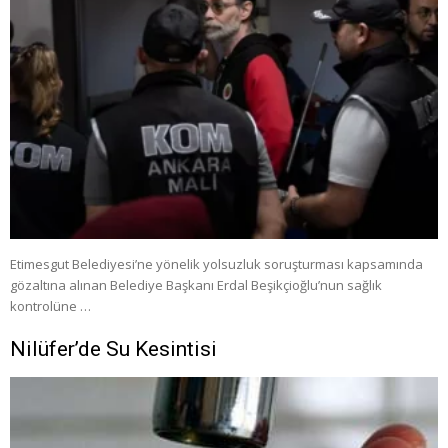
Etimesgut Belediyesi’ne yönelik yolsuzluk soruşturması kapsamında
gözaltına alınan Belediye Başkanı Erdal Beşikçioğlu’nun sağlık
kontrolüne …
Nilüfer’de Su Kesintisi