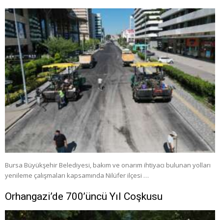
Bursa Büyükşehir Belediyesi, bakım ve onarım ihtiyacı bulunan yolları
yenileme çalışmaları kapsamında Nilüfer ilçesi …
Orhangazi’de 700’üncü Yıl Coşkusu