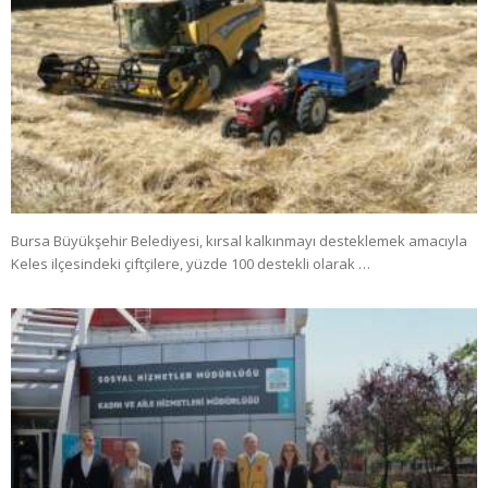
Bursa Büyükşehir Belediyesi, kırsal kalkınmayı desteklemek amacıyla
Keles ilçesindeki çiftçilere, yüzde 100 destekli olarak …