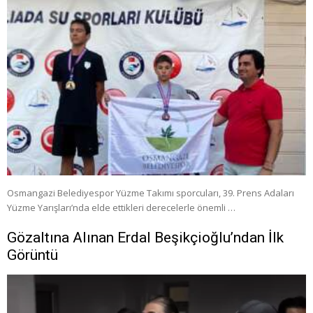
Osmangazi Belediyespor Yüzme Takımı sporcuları, 39. Prens Adaları
Yüzme Yarışları’nda elde ettikleri derecelerle önemli …
Gözaltına Alınan Erdal Beşikçioğlu’ndan İlk
Görüntü