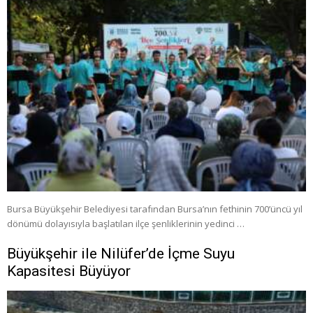
Bursa Büyükşehir Belediyesi tarafından Bursa’nın fethinin 700’üncü yıl
dönümü dolayısıyla başlatılan ilçe şenliklerinin yedinci …
Büyükşehir ile Nilüfer’de İçme Suyu
Kapasitesi Büyüyor