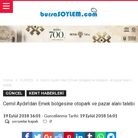
Home
GÜNCEL
Cemil Aydın’dan Emek bölgesine otopark ve pazar alanı
talebi
GÜNCEL
KENT HABERLERİ
Cemil Aydın’dan Emek bölgesine otopark ve pazar alanı talebi
19 Eylül 2018 16:01
- Guncellenme Tarihi:
19 Eylül 2018 16:01
Cemil
yorumlar kapalı
0
Aydın’dan
Emek
bölgesine