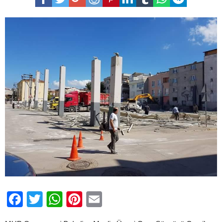
otopark
ve
pazar
alanı
talebi
için
Facebook
Twitter
WhatsApp
Pinterest
Email