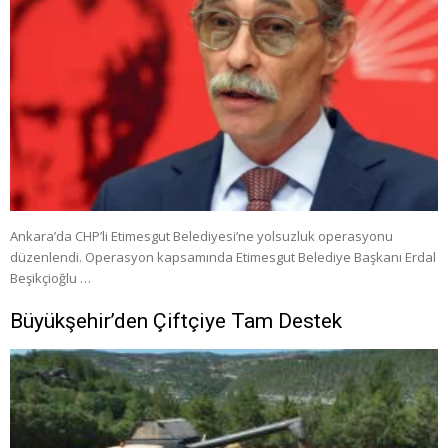
Ankara’da CHP’li Etimesgut Belediyesi’ne yolsuzluk operasyonu
düzenlendi. Operasyon kapsamında Etimesgut Belediye Başkanı Erdal
Beşikçioğlu …
Büyükşehir’den Çiftçiye Tam Destek