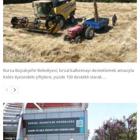
Bursa Büyükşehir Belediyesi, kırsal kalkınmayı desteklemek amacıyla
Keles ilçesindeki çiftçilere, yüzde 100 destekli olarak …