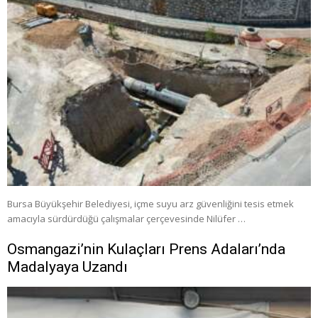
Bursa Büyükşehir Belediyesi, içme suyu arz güvenliğini tesis etmek
amacıyla sürdürdüğü çalışmalar çerçevesinde Nilüfer …
Osmangazi’nin Kulaçları Prens Adaları’nda
Madalyaya Uzandı