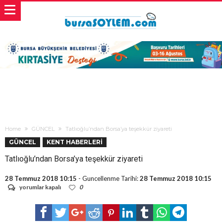
Home
GÜNCEL
Tatlıoğlu’ndan Borsa’ya teşekkür ziyareti
GÜNCEL
KENT HABERLERİ
Tatlıoğlu’ndan Borsa’ya teşekkür ziyareti
28 Temmuz 2018 10:15
- Guncellenme Tarihi:
28 Temmuz 2018 10:15
Tatlıoğlu’ndan
yorumlar kapalı
0
Borsa’ya
teşekkür
ziyareti
için