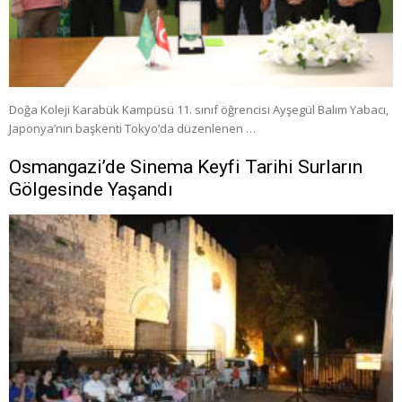
Doğa Koleji Karabük Kampüsü 11. sınıf öğrencisi Ayşegül Balım Yabacı,
Japonya’nın başkenti Tokyo’da düzenlenen …
Osmangazi’de Sinema Keyfi Tarihi Surların
Gölgesinde Yaşandı