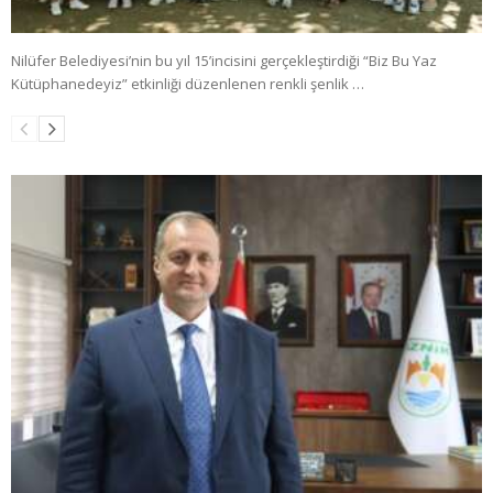
Nilüfer Belediyesi’nin bu yıl 15’incisini gerçekleştirdiği “Biz Bu Yaz
Kütüphanedeyiz” etkinliği düzenlenen renkli şenlik …