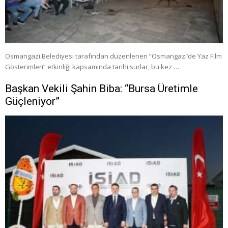
Osmangazi Belediyesi tarafından düzenlenen “Osmangazi’de Yaz Film
Gösterimleri” etkinliği kapsamında tarihi surlar, bu kez …
Başkan Vekili Şahin Biba: “Bursa Üretimle
Güçleniyor”