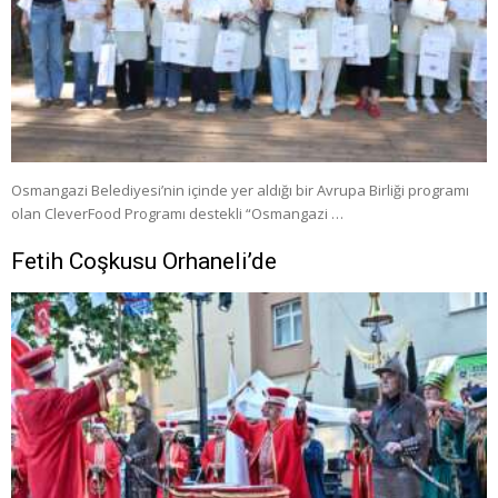
Osmangazi Belediyesi’nin içinde yer aldığı bir Avrupa Birliği programı
olan CleverFood Programı destekli “Osmangazi …
Fetih Coşkusu Orhaneli’de