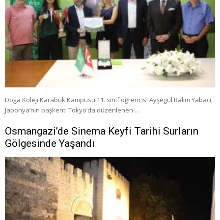
Doğa Koleji Karabük Kampüsü 11. sınıf öğrencisi Ayşegül Balım Yabacı,
Japonya’nın başkenti Tokyo’da düzenlenen …
Osmangazi’de Sinema Keyfi Tarihi Surların
Gölgesinde Yaşandı