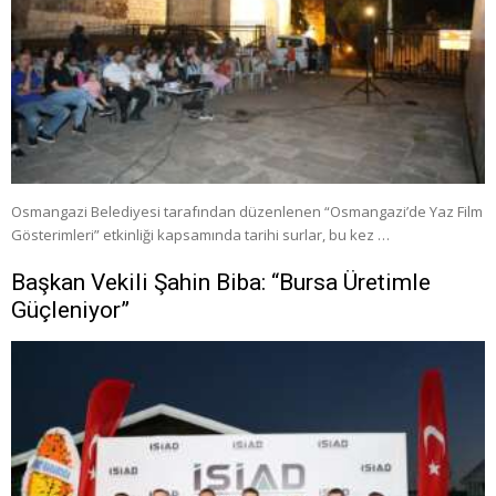
Osmangazi Belediyesi tarafından düzenlenen “Osmangazi’de Yaz Film
Gösterimleri” etkinliği kapsamında tarihi surlar, bu kez …
Başkan Vekili Şahin Biba: “Bursa Üretimle
Güçleniyor”