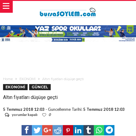
Home
EKONOMİ
Altın fiyatları düşüşe geçti
EKONOMİ
GÜNCEL
Altın fiyatları düşüşe geçti
5 Temmuz 2018 12:03
- Guncellenme Tarihi:
5 Temmuz 2018 12:03
Altın
yorumlar kapalı
0
fiyatları
düşüşe
geçti
için