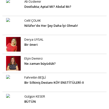
Ali Özdemir
Dostlukta; Aptal MI? Abdal Mı?
Celil ÇOLAK
Nilüfer’de Her Şey Daha İyi Olmalı!
Derya UYSAL
Bir öneri
Elçin Demirci
Ne zaman büyüdük?
Fahrettin BEŞLİ
Bir Silkiniş Destanı KÖY ENSTİTÜLERİ-II
Gülgün KESER
BÜTÜN