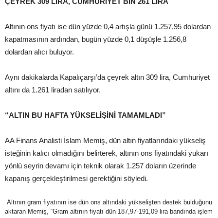
ÇEYREK 309 LİRA, CUMHURİYET BİN 261 LİRA
Altının ons fiyatı ise dün yüzde 0,4 artışla günü 1.257,95 dolardan
kapatmasının ardından, bugün yüzde 0,1 düşüşle 1.256,8
dolardan alıcı buluyor.
Aynı dakikalarda Kapalıçarşı’da çeyrek altın 309 lira, Cumhuriyet
altını da 1.261 liradan satılıyor.
“ALTIN BU HAFTA YÜKSELİŞİNİ TAMAMLADI”
AA Finans Analisti İslam Memiş, dün altın fiyatlarındaki yükseliş
isteğinin kalıcı olmadığını belirterek, altının ons fiyatındaki yukarı
yönlü seyrin devamı için teknik olarak 1.257 doların üzerinde
kapanış gerçekleştirilmesi gerektiğini söyledi.
Altının gram fiyatının ise dün ons altındaki yükselişten destek bulduğunu
aktaran Memiş, “Gram altının fiyatı dün 187,97-191,09 lira bandında işlem