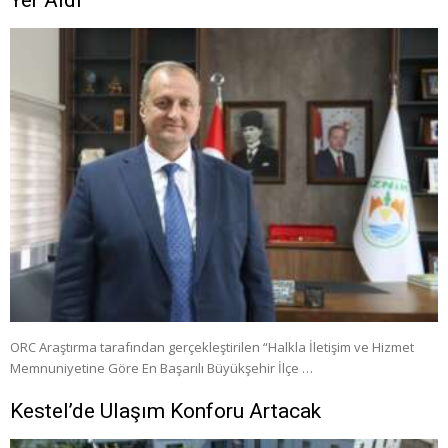
ORC Araştırma tarafından gerçekleştirilen “Halkla İletişim ve Hizmet
Memnuniyetine Göre En Başarılı Büyükşehir İlçe …
Kestel’de Ulaşım Konforu Artacak