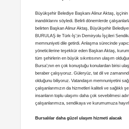
Büyükşehir Belediye Başkanı Alinur Aktaş, işçinin
inandıklarını söyledi. Belirli dönemlerde çalışanla
belirten Başkan Alinur Aktaş, Büyükşehir Belediyesi
BURULAŞ ile Türk-İş’;in Demiryolu İşçileri Sen
memnuniyeti dile getirdi. Anlaşma sürecinde yapı
yöneticilerine teşekkür eden Başkan Aktaş, kurum o
tüm şehirlerin en büyük sıkıntısının ulaşım olduğ
Bursa’;nın en çok konuştuğu konulardan birisi ulaşım
beraber çalışıyoruz. Güleryüz, tat dil ve zamanınd
olduğunu biliyoruz. Vatandaşın memnuniyetini sağl
çalışanlarımızın da hizmetleri kaliteli ve sağlıklı 
insanların toplu ulaşımı daha çok sevebilmesi adı
çalışanlarımıza, sendikaya ve kurumumuza hayırlı
Bursalılar daha güzel ulaşım hizmeti alacak