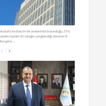
Mustafa Bozbey’in de aralarında bulunduğu, 37’si
tutuklu toplam 63 sanığın yargılandığı davanın 8.
duruşma …