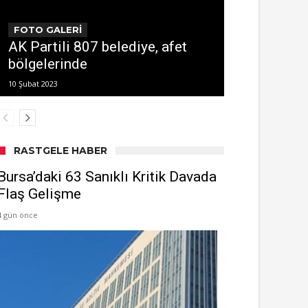
FOTO GALERİ
AK Partili 807 belediye, afet
bölgelerinde
10 Şubat 2023
RASTGELE HABER
Bursa’daki 63 Sanıklı Kritik Davada
Flaş Gelişme
4 gün önce