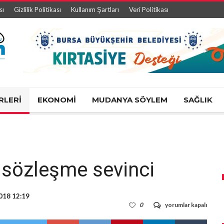
sı
Gizlilik Politikası
Kullanım Şartları
Veri Politikası
RLERİ
EKONOMİ
MUDANYA SÖYLEM
SAĞLIK
 sözleşme sevinci
018 12:19
BURULAŞ’ta
0
yorumlar kapalı
toplu
sözleşme