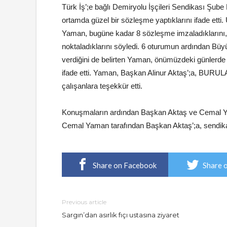
Türk İş’;e bağlı Demiryolu İşçileri Sendikası Şube
ortamda güzel bir sözleşme yaptıklarını ifade ett
Yaman, bugüne kadar 8 sözleşme imzaladıklarını,
noktaladıklarını söyledi. 6 oturumun ardından Büyük
verdiğini de belirten Yaman, önümüzdeki günlerde 
ifade etti. Yaman, Başkan Alinur Aktaş’;a, BUR
çalışanlara teşekkür etti.
Konuşmaların ardından Başkan Aktaş ve Cemal Ya
Cemal Yaman tarafından Başkan Aktaş’;a, sendikan
Share on Facebook
Share 
Previous article
Sargın’dan asırlık fıçı ustasına ziyaret