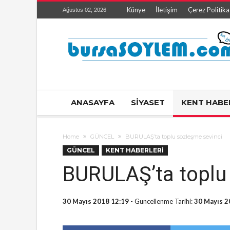
Künye
İletişim
Çerez Politika
Ağustos 02, 2026
ANASAYFA
SİYASET
KENT HABE
Home
GÜNCEL
BURULAŞ’ta toplu sözleşme sevinci
GÜNCEL
KENT HABERLERİ
BURULAŞ’ta toplu
30 Mayıs 2018 12:19
- Guncellenme Tarihi:
30 Mayıs 2