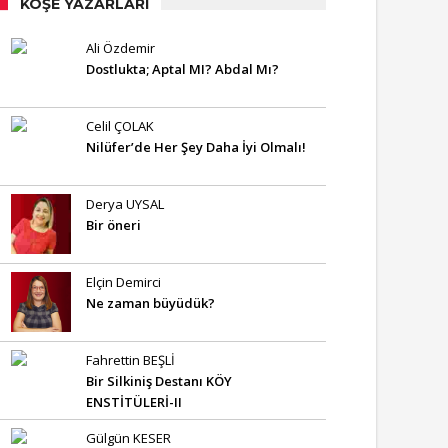
KÖŞE YAZARLARI
Ali Özdemir
Dostlukta; Aptal MI? Abdal Mı?
Celil ÇOLAK
Nilüfer’de Her Şey Daha İyi Olmalı!
Derya UYSAL
Bir öneri
Elçin Demirci
Ne zaman büyüdük?
Fahrettin BEŞLİ
Bir Silkiniş Destanı KÖY
ENSTİTÜLERİ-II
Gülgün KESER