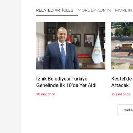
RELATED ARTICLES
MORE BY ADMIN
MORE IN
İznik Belediyesi Türkiye
Kestel’de
Genelinde İlk 10’da Yer Aldı
Artacak
20 saat önce
21 saat önce
Load M