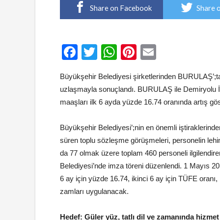
Share on Facebook
Share 
Facebook
Twitter
WhatsApp
Pinterest
Email
Büyükşehir Belediyesi şirketlerinden BURULAŞ’;t
uzlaşmayla sonuçlandı. BURULAŞ ile Demiryolu İş
maaşları ilk 6 ayda yüzde 16.74 oranında artış gös
Büyükşehir Belediyesi’;nin en önemli iştiraklerind
süren toplu sözleşme görüşmeleri, personelin leh
da 77 olmak üzere toplam 460 personeli ilgilendi
Belediyesi’nde imza töreni düzenlendi. 1 Mayıs 201
6 ay için yüzde 16.74, ikinci 6 ay için TÜFE oranı
zamları uygulanacak.
Hedef: Güler yüz, tatlı dil ve zamanında hizmet