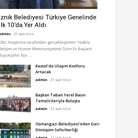
İznik Belediyesi Türkiye Genelinde
İlk 10’da Yer Aldı
admin
20 saat önce
ORC Araştırma tarafından gerçekleştirilen “Halkla
İletişim ve Hizmet Memnuniyetine Göre En Başarılı
Büyükşehir İlçe …
Kestel’de Ulaşım Konforu
Artacak
admin
21 saat önce
Başkan Taban Yerel Basın
Temsilcileriyle Buluştu
admin
21 saat önce
Osmangazi Belediyesi’nden Geri
Dönüşüm Seferberliği
admin
21 saat önce