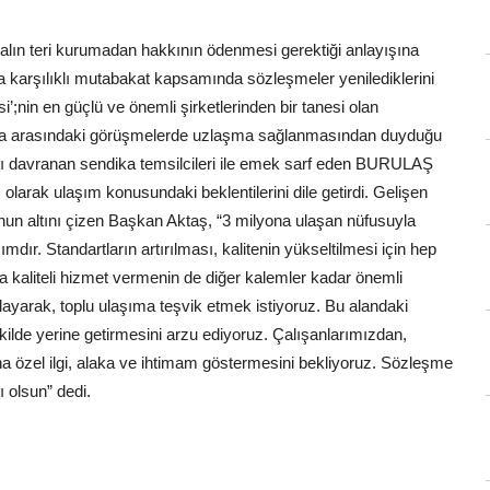
 alın teri kurumadan hakkının ödenmesi gerektiği anlayışına
rla karşılıklı mutabakat kapsamında sözleşmeler yenilediklerini
’;nin en güçlü ve önemli şirketlerinden bir tanesi olan
dika arasındaki görüşmelerde uzlaşma sağlanmasından duyduğu
cı davranan sendika temsilcileri ile emek sarf eden BURULAŞ
larak ulaşım konusundaki beklentilerini dile getirdi. Gelişen
unun altını çizen Başkan Aktaş, “3 milyona ulaşan nüfusuyla
dır. Standartların artırılması, kalitenin yükseltilmesi için hep
a kaliteli hizmet vermenin de diğer kalemler kadar önemli
ayarak, toplu ulaşıma teşvik etmek istiyoruz. Bu alandaki
şekilde yerine getirmesini arzu ediyoruz. Çalışanlarımızdan,
na özel ilgi, alaka ve ihtimam göstermesini bekliyoruz. Sözleşme
 olsun” dedi.