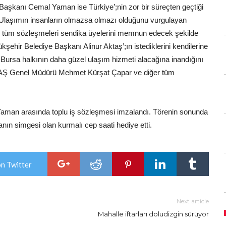
 Başkanı Cemal Yaman ise Türkiye’;nin zor bir süreçten geçtiği
i. Ulaşımın insanların olmazsa olmazı olduğunu vurgulayan
 tüm sözleşmeleri sendika üyelerini memnun edecek şekilde
şehir Belediye Başkanı Alinur Aktaş’;ın istediklerini kendilerine
Bursa halkının daha güzel ulaşım hizmeti alacağına inandığını
ULAŞ Genel Müdürü Mehmet Kürşat Çapar ve diğer tüm
man arasında toplu iş sözleşmesi imzalandı. Törenin sonunda
ın simgesi olan kurmalı cep saati hediye etti.
on Twitter
Next article
Mahalle iftarları doludizgin sürüyor