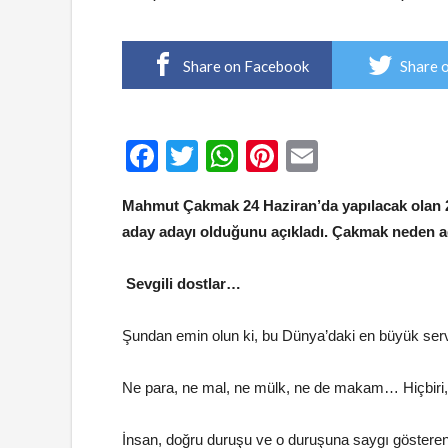
Share on Facebook
Share 
Facebook
Twitter
WhatsApp
Pinterest
Email
Mahmut Çakmak 24 Haziran’da yapılacak olan 2
aday adayı olduğunu açıkladı. Çakmak neden a
Sevgili dostlar…
Şundan emin olun ki, bu Dünya’daki en büyük serve
Ne para, ne mal, ne mülk, ne de makam… Hiçbiri, s
İnsan, doğru duruşu ve o duruşuna saygı gösteren d