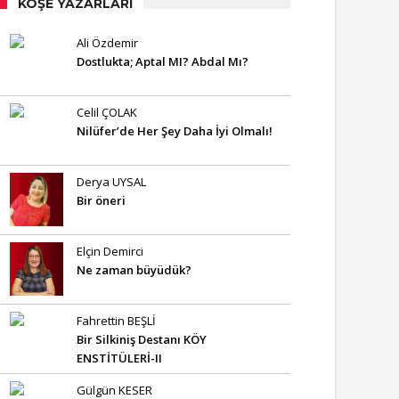
KÖŞE YAZARLARI
Ali Özdemir
Dostlukta; Aptal MI? Abdal Mı?
Celil ÇOLAK
Nilüfer’de Her Şey Daha İyi Olmalı!
Derya UYSAL
Bir öneri
Elçin Demirci
Ne zaman büyüdük?
Fahrettin BEŞLİ
Bir Silkiniş Destanı KÖY
ENSTİTÜLERİ-II
Gülgün KESER