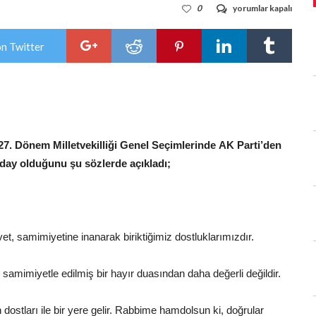
Mahmut
0
yorumlar kapalı
Çakmak
Ak
Parti’den
on Twitter
milletvekili
adayı
için
7. Dönem Milletvekilliği Genel Seçimlerinde AK Parti’den
day olduğunu şu sözlerde açıkladı;
t, samimiyetine inanarak biriktiğimiz dostluklarımızdır.
amimiyetle edilmiş bir hayır duasından daha değerli değildir.
ostları ile bir yere gelir. Rabbime hamdolsun ki, doğrular