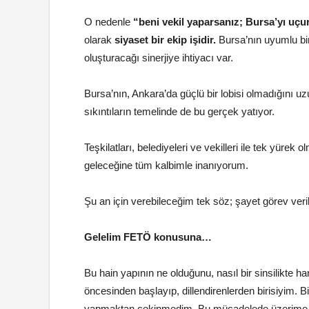
O nedenle
“beni vekil yaparsanız; Bursa’yı uçu
olarak
siyaset bir ekip işidir.
Bursa’nın uyumlu bi
oluşturacağı sinerjiye ihtiyacı var.
Bursa’nın, Ankara’da güçlü bir lobisi olmadığını u
sıkıntıların temelinde de bu gerçek yatıyor.
Teşkilatları, belediyeleri ve vekilleri ile tek yüre
geleceğine tüm kalbimle inanıyorum.
Şu an için verebileceğim tek söz; şayet görev veril
Gelelim FETÖ konusuna…
Bu hain yapının ne olduğunu, nasıl bir sinsilikte ha
öncesinden başlayıp, dillendirenlerden birisiyim. B
yapmaktan çekinmedim. Bu mücadelede üzerime dü