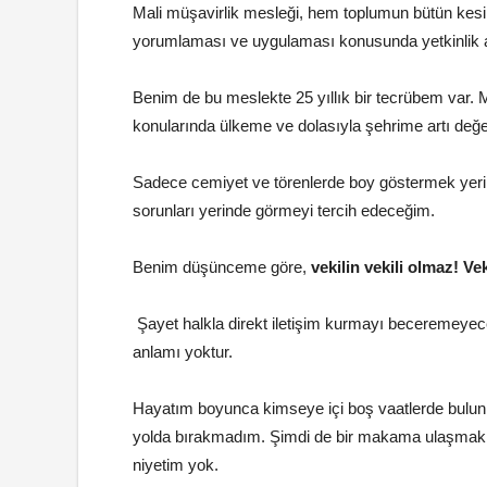
Mali müşavirlik mesleği, hem toplumun bütün kesim
yorumlaması ve uygulaması konusunda yetkinlik ar
Benim de bu meslekte 25 yıllık bir tecrübem var. M
konularında ülkeme ve dolasıyla şehrime artı değ
Sadece cemiyet ve törenlerde boy göstermek yerine
sorunları yerinde görmeyi tercih edeceğim.
Benim düşünceme göre,
vekilin vekili olmaz! V
Şayet halkla direkt iletişim kurmayı beceremeye
anlamı yoktur.
Hayatım boyunca kimseye içi boş vaatlerde bulun
yolda bırakmadım. Şimdi de bir makama ulaşmak adı
niyetim yok.