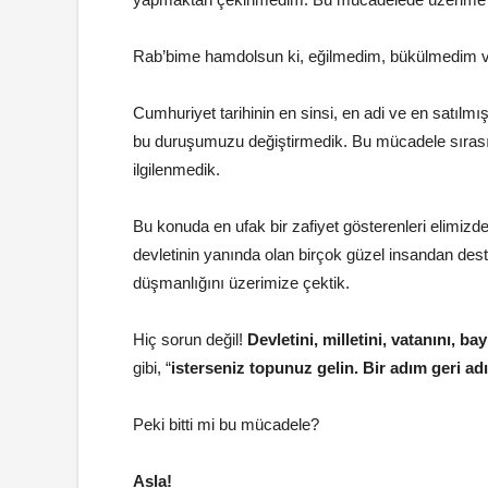
Rab’bime hamdolsun ki, eğilmedim, bükülmedim ve
Cumhuriyet tarihinin en sinsi, en adi ve en satılm
bu duruşumuzu değiştirmedik. Bu mücadele sırasın
ilgilenmedik.
Bu konuda en ufak bir zafiyet gösterenleri elimiz
devletinin yanında olan birçok güzel insandan des
düşmanlığını üzerimize çektik.
Hiç sorun değil!
Devletini, milletini, vatanını, b
gibi, “
isterseniz topunuz gelin. Bir adım geri ad
Peki bitti mi bu mücadele?
Asla!