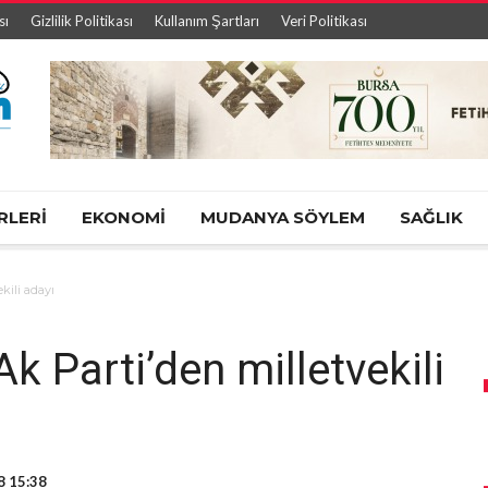
sı
Gizlilik Politikası
Kullanım Şartları
Veri Politikası
RLERİ
EKONOMİ
MUDANYA SÖYLEM
SAĞLIK
ili adayı
Parti’den milletvekili
8 15:38