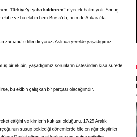
rum, Türkiye’yi şaha kaldırırım”
diyecek halim yok. Sonuç
r ekibe ve bu ekibin hem Bursa’da, hem de Ankara’da
zun zamandır dillendiriyoruz. Aslında yerelde yaşadığımız
k olmuş bir ekibin, yaşadığımız sorunların üstesinden kısa sürede
irse, bu ekibin çalışkan bir parçası olacağımdır.
reket ettiğini ve kimlerin kuklası olduğunu, 17/25 Aralık
irçoğunun susup beklediği dönemlerde bile en ağır eleştirileri
şen Devlet görevlerini korkusuzca yerine getirdim.