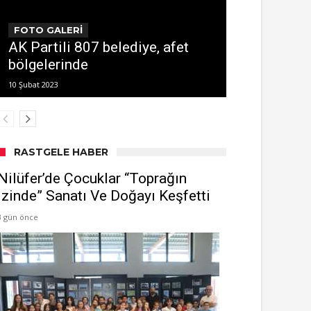
FOTO GALERİ
AK Partili 807 belediye, afet
bölgelerinde
10 Şubat 2023
RASTGELE HABER
Nilüfer’de Çocuklar “Toprağın
İzinde” Sanatı Ve Doğayı Keşfetti
3 gün önce