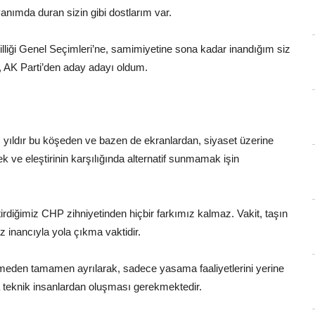
nımda duran sizin gibi dostlarım var.
lliği Genel Seçimleri’ne, samimiyetine sona kadar inandığım siz
, AK Parti’den aday adayı oldum.
 yıldır bu köşeden ve bazen de ekranlardan, siyaset üzerine
 ve eleştirinin karşılığında alternatif sunmamak işin
diğimiz CHP zihniyetinden hiçbir farkımız kalmaz. Vakit, taşın
z inancıyla yola çıkma vaktidir.
eden tamamen ayrılarak, sadece yasama faaliyetlerini yerine
a teknik insanlardan oluşması gerekmektedir.