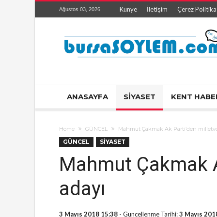
Künye
İletişim
Çerez Politika
Ağustos 03, 2026
ANASAYFA
SİYASET
KENT HABE
Home
GÜNCEL
Mahmut Çakmak Ak Parti’den milletvek
GÜNCEL
SİYASET
Mahmut Çakmak Ak 
adayı
3 Mayıs 2018 15:38
- Guncellenme Tarihi:
3 Mayıs 201