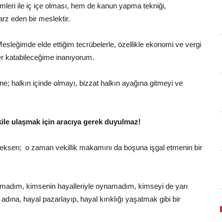
leri ile iç içe olması, hem de kanun yapma tekniği,
z eden bir meslektir.
esleğimde elde ettiğim tecrübelerle, özellikle ekonomi ve vergi
er katabileceğime inanıyorum.
; halkın içinde olmayı, bizzat halkın ayağına gitmeyi ve
ekile ulaşmak için aracıya gerek duyulmaz!
ceksen;
o zaman vekillik makamını da boşuna işgal etmenin bir
madım, kimsenin hayalleriyle oynamadım, kimseyi de yarı
na, hayal pazarlayıp, hayal kırıklığı yaşatmak gibi bir