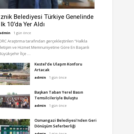
İznik Belediyesi Türkiye Genelinde
İlk 10’da Yer Aldı
admin
1 gün önce
ORC Araştırma tarafından gerçekleştirilen “Halkla
İletişim ve Hizmet Memnuniyetine Göre En Başarılı
Büyükşehir İlçe …
Kestel’de Ulaşım Konforu
Artacak
admin
1 gün önce
Başkan Taban Yerel Basın
Temsilcileriyle Buluştu
admin
1 gün önce
Osmangazi Belediyesi’nden Geri
Dönüşüm Seferberliği
admin
1 gün önce