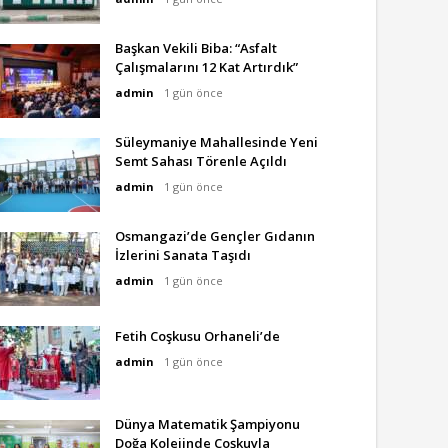
Başkan Vekili Biba: “Asfalt
Çalışmalarını 12 Kat Artırdık”
admin
1 gün önce
Süleymaniye Mahallesinde Yeni
Semt Sahası Törenle Açıldı
admin
1 gün önce
Osmangazi’de Gençler Gıdanın
İzlerini Sanata Taşıdı
admin
1 gün önce
Fetih Coşkusu Orhaneli’de
admin
1 gün önce
Dünya Matematik Şampiyonu
Doğa Kolejinde Coşkuyla