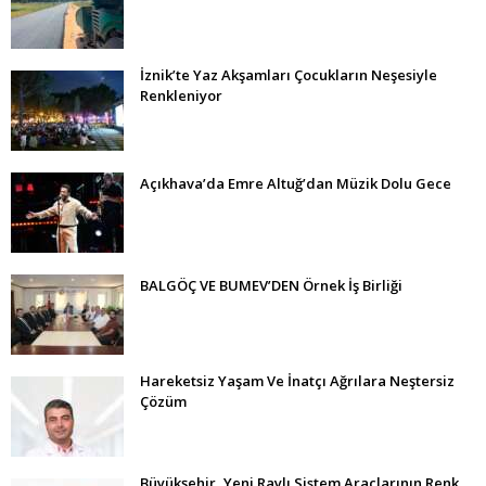
İznik’te Yaz Akşamları Çocukların Neşesiyle
Renkleniyor
Açıkhava’da Emre Altuğ’dan Müzik Dolu Gece
BALGÖÇ VE BUMEV’DEN Örnek İş Birliği
Hareketsiz Yaşam Ve İnatçı Ağrılara Neştersiz
Çözüm
Büyükşehir, Yeni Raylı Sistem Araçlarının Renk