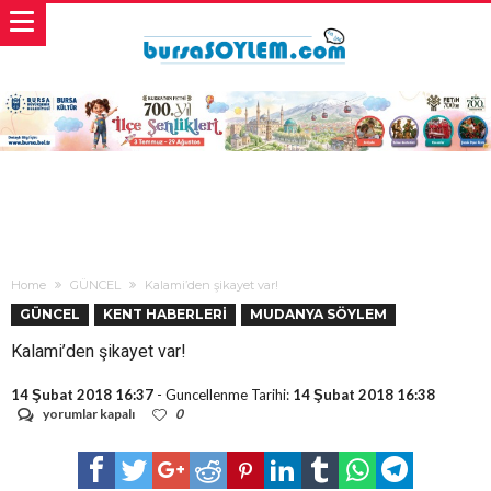
Home
GÜNCEL
Kalami’den şikayet var!
GÜNCEL
KENT HABERLERİ
MUDANYA SÖYLEM
Kalami’den şikayet var!
14 Şubat 2018 16:37
- Guncellenme Tarihi:
14 Şubat 2018 16:38
Kalami’den
yorumlar kapalı
0
şikayet
var!
için