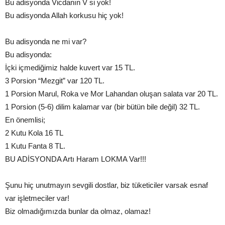
Bu adisyonda Vicdanın V si yok!
Bu adisyonda Allah korkusu hiç yok!
Bu adisyonda ne mi var?
Bu adisyonda:
İçki içmediğimiz halde kuvert var 15 TL.
3 Porsion “Mezgit” var 120 TL.
1 Porsion Marul, Roka ve Mor Lahandan oluşan salata var 20 TL.
1 Porsion (5-6) dilim kalamar var (bir bütün bile değil) 32 TL.
En önemlisi;
2 Kutu Kola 16 TL
1 Kutu Fanta 8 TL.
BU ADİSYONDA Artı Haram LOKMA Var!!!
Şunu hiç unutmayın sevgili dostlar, biz tüketiciler varsak esnaf
var işletmeciler var!
Biz olmadığımızda bunlar da olmaz, olamaz!