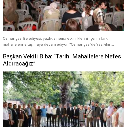
Osmangazi Belediyesi, yazlık sinema etkinliklerini ilçenin farklı
mahallelerine taşımaya devam ediyor. “Osmangazi’de Yaz Film …
Başkan Vekili Biba: “Tarihi Mahallelere Nefes
Aldıracağız”