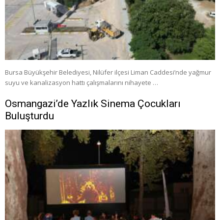
Bursa Büyükşehir Belediyesi, Nilüfer ilçesi Liman Caddesi’nde yağmur
suyu ve kanalizasyon hattı çalışmalarını nihayete …
Osmangazi’de Yazlık Sinema Çocukları
Buluşturdu