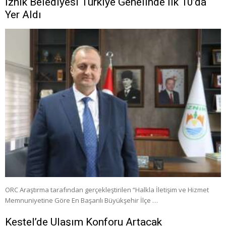
İznik Belediyesi Türkiye Genelinde İlk 10’da
Yer Aldı
ORC Araştırma tarafından gerçekleştirilen “Halkla İletişim ve Hizmet
Memnuniyetine Göre En Başarılı Büyükşehir İlçe …
Kestel’de Ulaşım Konforu Artacak