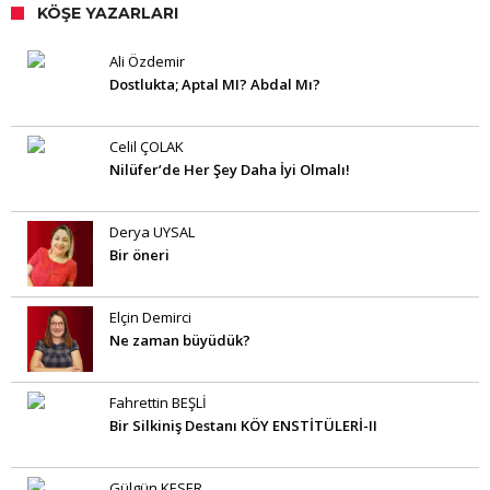
KÖŞE YAZARLARI
Ali Özdemir
Dostlukta; Aptal MI? Abdal Mı?
Celil ÇOLAK
Nilüfer’de Her Şey Daha İyi Olmalı!
Derya UYSAL
Bir öneri
Elçin Demirci
Ne zaman büyüdük?
Fahrettin BEŞLİ
Bir Silkiniş Destanı KÖY ENSTİTÜLERİ-II
Gülgün KESER