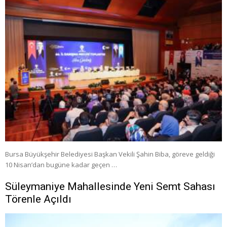
Bursa Büyükşehir Belediyesi Başkan Vekili Şahin Biba, göreve geldiği
10 Nisan’dan bugüne kadar geçen …
Süleymaniye Mahallesinde Yeni Semt Sahası
Törenle Açıldı