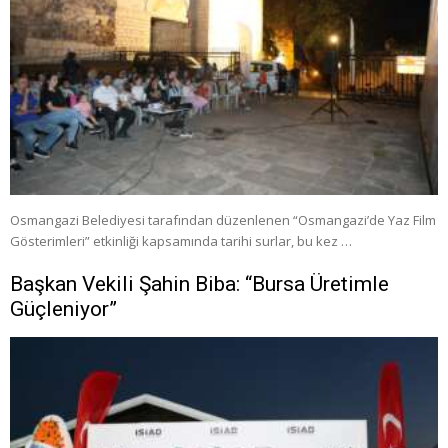
Osmangazi Belediyesi tarafından düzenlenen “Osmangazi’de Yaz Film
Gösterimleri” etkinliği kapsamında tarihi surlar, bu kez …
Başkan Vekili Şahin Biba: “Bursa Üretimle
Güçleniyor”