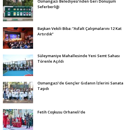
Osmangazi Belediyesi’nden Geri Dönüşüm
Seferberliği
Başkan Vekili Biba: “Asfalt Çalışmalarını 12 Kat
Artırdık”
Süleymaniye Mahallesinde Yeni Semt Sahası
Törenle Açıldı
Osmangazi’de Gençler Gıdanın İzlerini Sanata
Taşıdı
Fetih Coşkusu Orhaneli’de