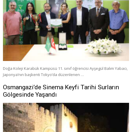
Doğa Koleji Karabük Kampüsü 11. sınıf öğrencisi Ayşegül Balım Yabacı,
Japonya’nın başkenti Tokyo’da düzenlenen …
Osmangazi’de Sinema Keyfi Tarihi Surların
Gölgesinde Yaşandı