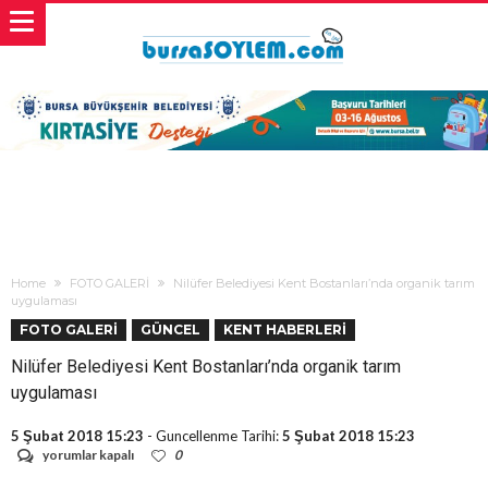
Home
FOTO GALERİ
Nilüfer Belediyesi Kent Bostanları’nda organik tarım
uygulaması
FOTO GALERİ
GÜNCEL
KENT HABERLERİ
Nilüfer Belediyesi Kent Bostanları’nda organik tarım
uygulaması
5 Şubat 2018 15:23
- Guncellenme Tarihi:
5 Şubat 2018 15:23
Nilüfer
yorumlar kapalı
0
Belediyesi