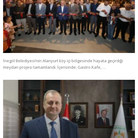
İnegöl Belediyesi’nin Alanyurt köy içi bölgesinde hayata geçirdiği
meydan projesi tamamlandı. İçerisinde; Gastro Kafe, …