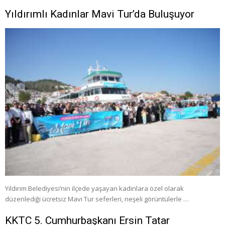
Yıldırımlı Kadınlar Mavi Tur’da Buluşuyor
Yıldırım Belediyesi’nin ilçede yaşayan kadınlara özel olarak
düzenlediği ücretsiz Mavi Tur seferleri, neşeli görüntülerle …
KKTC 5. Cumhurbaşkanı Ersin Tatar