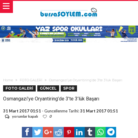
Home
FOTO GALERİ
Osmangazi’ye Oryantiring’de 3’te 3’lük Başarı
FOTO GALERİ
GÜNCEL
SPOR
Osmangazi’ye Oryantiring’de 3’te 3’lük Başarı
31 Mart 2017 01:51
- Guncellenme Tarihi:
31 Mart 2017 01:51
Osmangazi’ye
yorumlar kapalı
0
Oryantiring’de
3’te
3’lük
Başarı