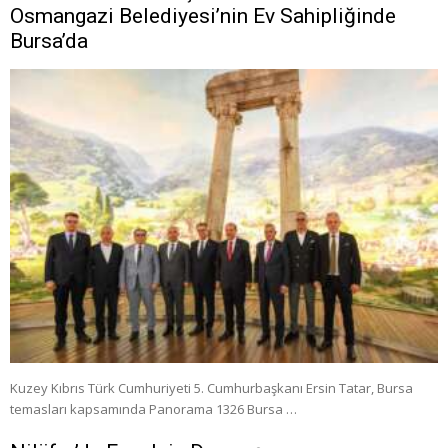
Osmangazi Belediyesi’nin Ev Sahipliğinde
Bursa’da
Kuzey Kıbrıs Türk Cumhuriyeti 5. Cumhurbaşkanı Ersin Tatar, Bursa
temasları kapsamında Panorama 1326 Bursa …