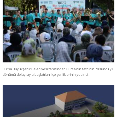
Bursa Büyükşehir Belediyesi tarafından Bursa’nın fethinin 700’üncü yıl
dönümü dolayısıyla başlatılan ilçe şenliklerinin yedinci …