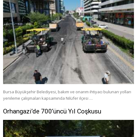
Bursa Büyükşehir Belediyesi, bakım ve onarım ihtiyacı bulunan yolları
yenileme çalışmaları kapsamında Nilüfer ilçesi …
Orhangazi’de 700’üncü Yıl Coşkusu