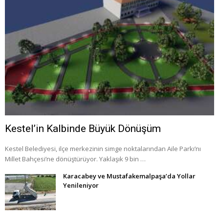
Kestel’in Kalbinde Büyük Dönüşüm
Kestel Belediyesi, ilçe merkezinin simge noktalarından Aile Parkı’nı
Millet Bahçesi’ne dönüştürüyor. Yaklaşık 9 bin …
Karacabey ve Mustafakemalpaşa’da Yollar
Yenileniyor