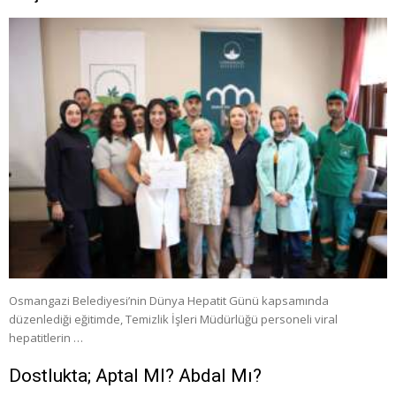
Osmangazi Belediyesi’nin Dünya Hepatit Günü kapsamında
düzenlediği eğitimde, Temizlik İşleri Müdürlüğü personeli viral
hepatitlerin …
Dostlukta; Aptal MI? Abdal Mı?