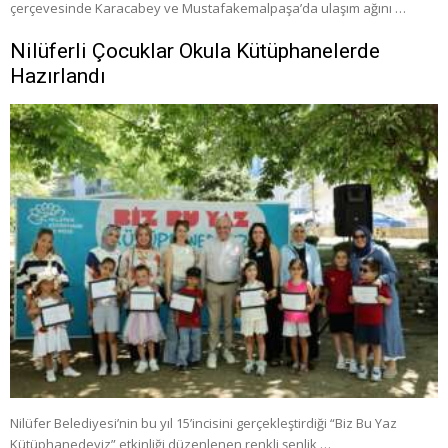
çerçevesinde Karacabey ve Mustafakemalpaşa’da ulaşım ağını …
Nilüferli Çocuklar Okula Kütüphanelerde
Hazırlandı
Nilüfer Belediyesi’nin bu yıl 15’incisini gerçekleştirdiği “Biz Bu Yaz
Kütüphanedeyiz” etkinliği düzenlenen renkli şenlik …