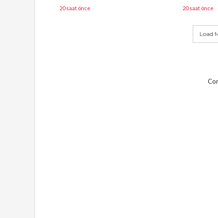
20 saat önce
20 saat önce
Load M
Com