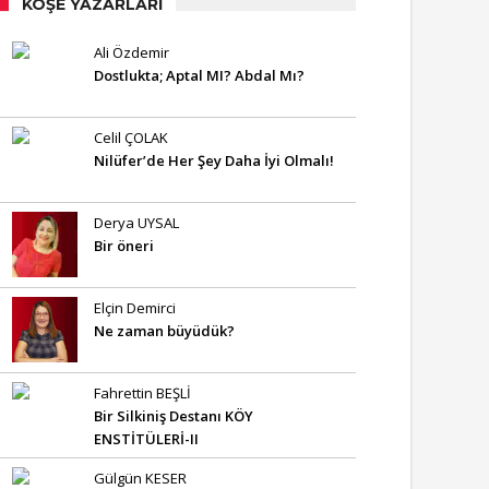
KÖŞE YAZARLARI
Ali Özdemir
Dostlukta; Aptal MI? Abdal Mı?
Celil ÇOLAK
Nilüfer’de Her Şey Daha İyi Olmalı!
Derya UYSAL
Bir öneri
Elçin Demirci
Ne zaman büyüdük?
Fahrettin BEŞLİ
Bir Silkiniş Destanı KÖY
ENSTİTÜLERİ-II
Gülgün KESER