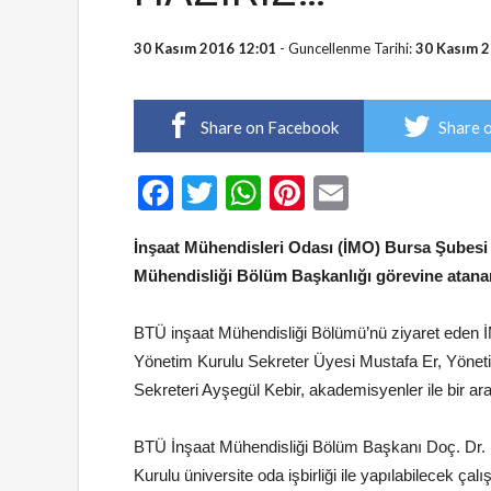
30 Kasım 2016 12:01
- Guncellenme Tarihi:
30 Kasım 2
Share on Facebook
Share 
Facebook
Twitter
WhatsApp
Pinterest
Email
İnşaat Mühendisleri Odası (İMO) Bursa Şubesi 
Mühendisliği Bölüm Başkanlığı görevine atanan 
BTÜ inşaat Mühendisliği Bölümü’nü ziyaret eden
Yönetim Kurulu Sekreter Üyesi Mustafa Er, Yön
Sekreteri Ayşegül Kebir, akademisyenler ile bir ara
BTÜ İnşaat Mühendisliği Bölüm Başkanı Doç. Dr. İl
Kurulu üniversite oda işbirliği ile yapılabilecek çalı