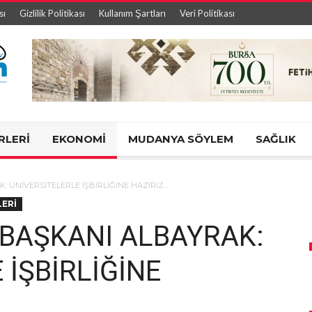
sı
Gizlilik Politikası
Kullanım Şartları
Veri Politikası
RLERİ
EKONOMİ
MUDANYA SÖYLEM
SAĞLIK
 ÜNİVERSİTELERLE İŞBİRLİĞİNE HAZIRIZ…
ERİ
 BAŞKANI ALBAYRAK:
 İŞBİRLİĞİNE