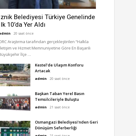
İznik Belediyesi Türkiye Genelinde
İlk 10’da Yer Aldı
admin
20 saat önce
ORC Araştırma tarafından gerçekleştirilen “Halkla
İletişim ve Hizmet Memnuniyetine Göre En Başarılı
Büyükşehir İlçe …
Kestel’de Ulaşım Konforu
Artacak
admin
20 saat önce
Başkan Taban Yerel Basın
Temsilcileriyle Buluştu
admin
21 saat önce
Osmangazi Belediyesi’nden Geri
Dönüşüm Seferberliği
admin
21 saat önce