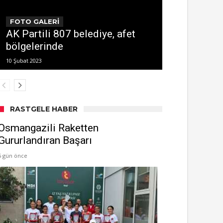
FOTO GALERİ
AK Partili 807 belediye, afet
bölgelerinde
10 Şubat 2023
RASTGELE HABER
Osmangazili Raketten
Gururlandıran Başarı
5 gün önce