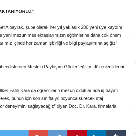
 AKTARIYORUZ”
Albayrak, şube olarak her yıl yaklaşık 200 yeni üye kaydını
irlikte yeni mezun meslektaşlarımızın eğitimlerine daha çok önem
rımız içinde her zaman işbirliği ve bilgi paylaşımına açığız”
endislerden Mesleki Paylaşım Günler’ eğitimi düzenlediklerini
ker Fatih Kara da öğrencilerin mezun olduklarında iş hayatı
derek, bunun için son sınıfta yıl boyunca sürecek staj
ektör deneyimini sağlayacağız” diyen Doç. Dr. Kara, firmalarla