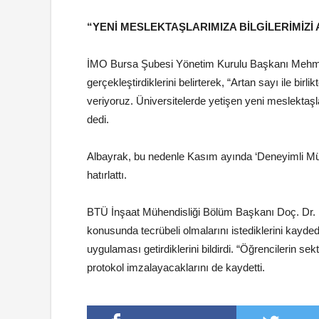
“YENİ MESLEKTAŞLARIMIZA BİLGİLERİMİZİ
İMO Bursa Şubesi Yönetim Kurulu Başkanı Mehmet 
gerçekleştirdiklerini belirterek, “Artan sayı ile b
veriyoruz. Üniversitelerde yetişen yeni meslektaşla
dedi.
Albayrak, bu nedenle Kasım ayında ‘Deneyimli Müh
hatırlattı.
BTÜ İnşaat Mühendisliği Bölüm Başkanı Doç. Dr. İl
konusunda tecrübeli olmalarını istediklerini kayde
uygulaması getirdiklerini bildirdi. “Öğrencilerin s
protokol imzalayacaklarını de kaydetti.