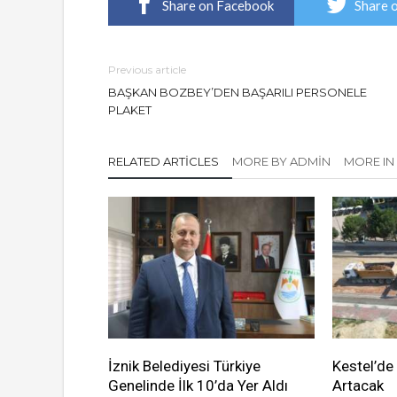
Share on Facebook
Share 
Previous article
BAŞKAN BOZBEY’DEN BAŞARILI PERSONELE
PLAKET
RELATED ARTICLES
MORE BY ADMIN
MORE IN 
İznik Belediyesi Türkiye
Kestel’de
Genelinde İlk 10’da Yer Aldı
Artacak