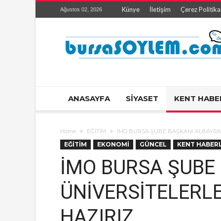
Künye
İletişim
Çerez Politika
Ağustos 02, 2026
ANASAYFA
SİYASET
KENT HABE
Home
EĞİTİM
İMO BURSA ŞUBE BAŞKANI ALBAYRAK:
EĞİTİM
EKONOMİ
GÜNCEL
KENT HABERL
İMO BURSA ŞUBE
ÜNİVERSİTELERLE
HAZIRIZ…