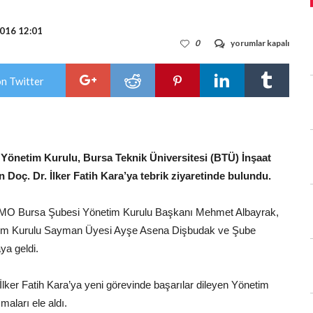
016 12:01
İMO
0
yorumlar kapalı
BURSA
ŞUBE
BAŞKANI
on Twitter
ALBAYRAK:
ÜNİVERSİTELERLE
İŞBİRLİĞİNE
HAZIRIZ…
için
Yönetim Kurulu, Bursa Teknik Üniversitesi (BTÜ) İnşaat
Doç. Dr. İlker Fatih Kara’ya tebrik ziyaretinde bulundu.
 İMO Bursa Şubesi Yönetim Kurulu Başkanı Mehmet Albayrak,
etim Kurulu Sayman Üyesi Ayşe Asena Dişbudak ve Şube
ya geldi.
ker Fatih Kara’ya yeni görevinde başarılar dileyen Yönetim
şmaları ele aldı.