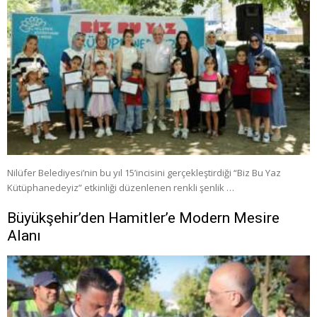
Nilüfer Belediyesi’nin bu yıl 15’incisini gerçekleştirdiği “Biz Bu Yaz
Kütüphanedeyiz” etkinliği düzenlenen renkli şenlik …
Büyükşehir’den Hamitler’e Modern Mesire
Alanı