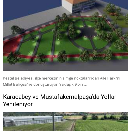
Kestel Belediyesi, ilçe merkezinin simge noktalarından Aile Parkı’nı
Millet Bahçesi’ne dönüştürüyor. Yaklaşık 9 bin …
Karacabey ve Mustafakemalpaşa’da Yollar
Yenileniyor