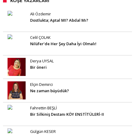
KÖŞE YAZARLARI
Ali Özdemir
Dostlukta; Aptal MI? Abdal Mı?
Celil ÇOLAK
Nilüfer’de Her Şey Daha İyi Olmalı!
Derya UYSAL
Bir öneri
Elçin Demirci
Ne zaman büyüdük?
Fahrettin BEŞLİ
Bir Silkiniş Destanı KÖY ENSTİTÜLERİ-II
Gülgün KESER