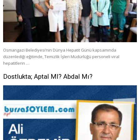
Osmangazi Belediyesi’nin Dünya Hepatit Günü kapsamında
düzenlediği eğitimde, Temizlik İşleri Müdürlüğü personeli viral
hepatitlerin …
Dostlukta; Aptal MI? Abdal Mı?