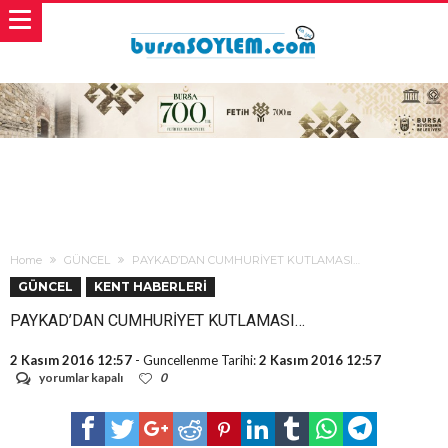
Home
GÜNCEL
PAYKAD’DAN CUMHURİYET KUTLAMASI…
GÜNCEL
KENT HABERLERİ
PAYKAD’DAN CUMHURİYET KUTLAMASI…
2 Kasım 2016 12:57
- Guncellenme Tarihi:
2 Kasım 2016 12:57
PAYKAD’DAN
yorumlar kapalı
0
CUMHURİYET
KUTLAMASI…
için