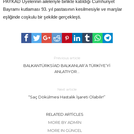
PAYKAD Üyelerinin aileleriyle birlikte katıldığı Cumhuriyet
Bayramı kutlaması 93. yıl pastasının kesilmesiyle ve marşlar
eşliğinde coşkulu bir şekilde gerçekleşti.
Previous article
BALKANTÜRKSİAD BALKANLAR’A TÜRKİYE’Yİ
ANLATIYOR…
Next article
“Saç Dökülmesi Hastalık İşareti Olabilir!”
RELATED ARTICLES
MORE BY ADMIN
MORE IN GÜNCEL