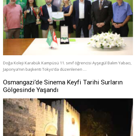
Doğa Koleji Karabük Kampüsü 11. sınıf öğrencisi Ayşegül Balım Yabacı,
Japonya’nın başkenti Tokyo’da düzenlenen …
Osmangazi’de Sinema Keyfi Tarihi Surların
Gölgesinde Yaşandı