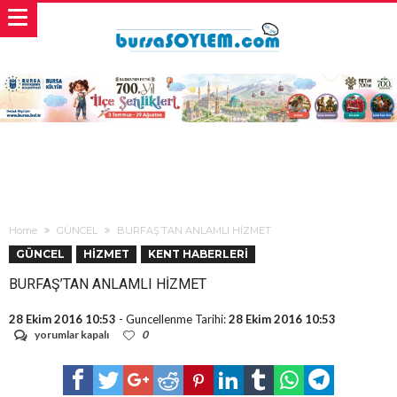
Home
GÜNCEL
BURFAŞ’TAN ANLAMLI HİZMET
GÜNCEL
HİZMET
KENT HABERLERİ
BURFAŞ’TAN ANLAMLI HİZMET
28 Ekim 2016 10:53
- Guncellenme Tarihi:
28 Ekim 2016 10:53
BURFAŞ’TAN
yorumlar kapalı
0
ANLAMLI
HİZMET
için