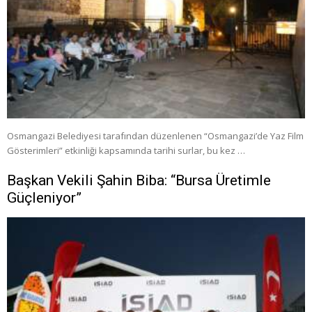
Osmangazi Belediyesi tarafından düzenlenen “Osmangazi’de Yaz Film
Gösterimleri” etkinliği kapsamında tarihi surlar, bu kez …
Başkan Vekili Şahin Biba: “Bursa Üretimle
Güçleniyor”