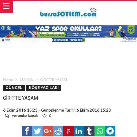
Home
GÜNCEL
GİRİT’TE YAŞAM
GÜNCEL
KÖŞE YAZILARI
GİRİT’TE YAŞAM
6 Ekim 2016 15:23
- Guncellenme Tarihi:
6 Ekim 2016 15:23
GİRİT’TE
yorumlar kapalı
0
YAŞAM
için