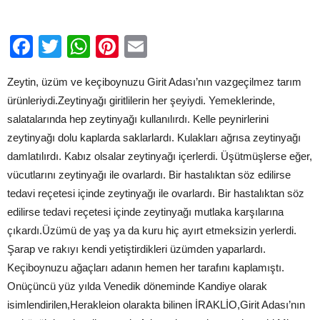
Facebook
Twitter
WhatsApp
Pinterest
Email
Zeytin, üzüm ve keçiboynuzu Girit Adası’nın vazgeçilmez tarım
ürünleriydi.Zeytinyağı giritlilerin her şeyiydi. Yemeklerinde,
salatalarında hep zeytinyağı kullanılırdı. Kelle peynirlerini
zeytinyağı dolu kaplarda saklarlardı. Kulakları ağrısa zeytinyağı
damlatılırdı. Kabız olsalar zeytinyağı içerlerdi. Üşütmüşlerse eğer,
vücutlarını zeytinyağı ile ovarlardı. Bir hastalıktan söz edilirse
tedavi reçetesi içinde zeytinyağı ile ovarlardı. Bir hastalıktan söz
edilirse tedavi reçetesi içinde zeytinyağı mutlaka karşılarına
çıkardı.Üzümü de yaş ya da kuru hiç ayırt etmeksizin yerlerdi.
Şarap ve rakıyı kendi yetiştirdikleri üzümden yaparlardı.
Keçiboynuzu ağaçları adanın hemen her tarafını kaplamıştı.
Onüçüncü yüz yılda Venedik döneminde Kandiye olarak
isimlendirilen,Herakleion olarakta bilinen İRAKLİO,Girit Adası’nın