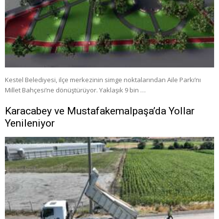
Kestel Belediyesi, ilçe merkezinin simge noktalarından Aile Parkı’nı
Millet Bahçesi’ne dönüştürüyor. Yaklaşık 9 bin …
Karacabey ve Mustafakemalpaşa’da Yollar
Yenileniyor