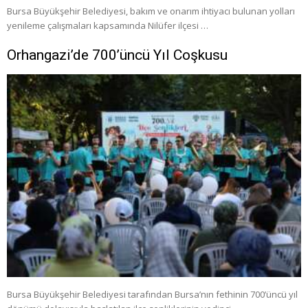
Bursa Büyükşehir Belediyesi, bakım ve onarım ihtiyacı bulunan yolları
yenileme çalışmaları kapsamında Nilüfer ilçesi …
Orhangazi’de 700’üncü Yıl Coşkusu
Bursa Büyükşehir Belediyesi tarafından Bursa’nın fethinin 700’üncü yıl