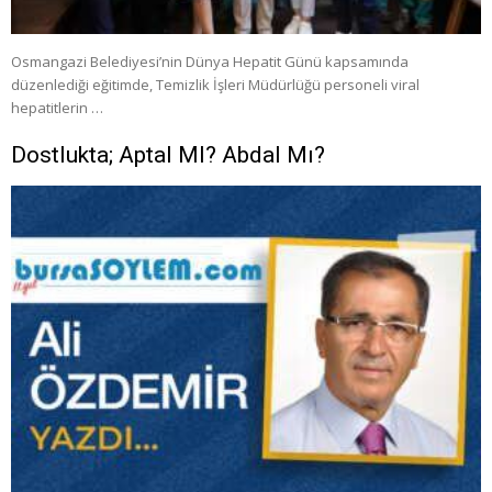
Osmangazi Belediyesi’nin Dünya Hepatit Günü kapsamında
düzenlediği eğitimde, Temizlik İşleri Müdürlüğü personeli viral
hepatitlerin …
Dostlukta; Aptal MI? Abdal Mı?