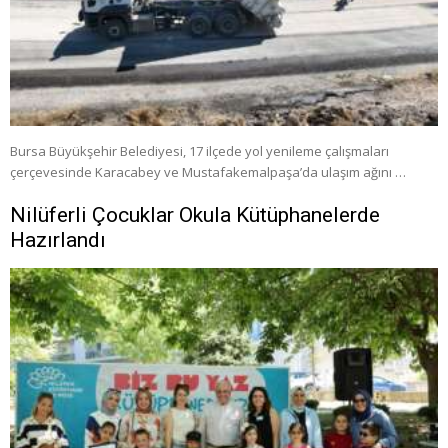
Bursa Büyükşehir Belediyesi, 17 ilçede yol yenileme çalışmaları
çerçevesinde Karacabey ve Mustafakemalpaşa’da ulaşım ağını …
Nilüferli Çocuklar Okula Kütüphanelerde
Hazırlandı