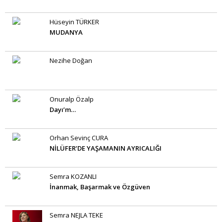
Hüseyin TÜRKER
MUDANYA
Nezihe Doğan
Onuralp Özalp
Dayı’m…
Orhan Sevinç CURA
NİLÜFER’DE YAŞAMANIN AYRICALIĞI
Semra KOZANLI
İnanmak, Başarmak ve Özgüven
Semra NEJLA TEKE