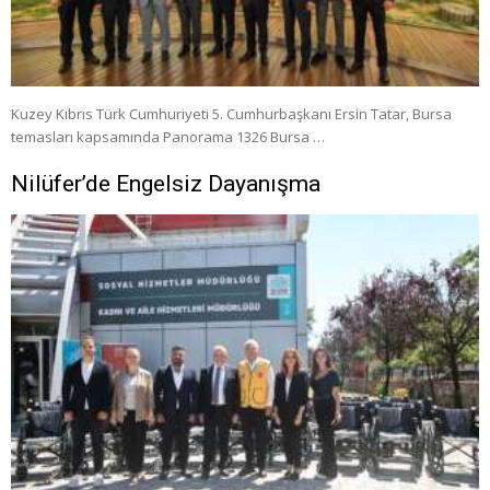
Kuzey Kıbrıs Türk Cumhuriyeti 5. Cumhurbaşkanı Ersin Tatar, Bursa
temasları kapsamında Panorama 1326 Bursa …
Nilüfer’de Engelsiz Dayanışma