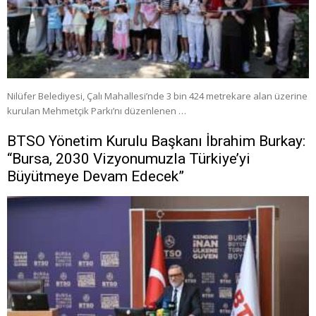
Nilüfer Belediyesi, Çalı Mahallesi’nde 3 bin 424 metrekare alan üzerine
kurulan Mehmetçik Parkı’nı düzenlenen …
BTSO Yönetim Kurulu Başkanı İbrahim Burkay:
“Bursa, 2030 Vizyonumuzla Türkiye’yi
Büyütmeye Devam Edecek”