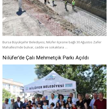
Bursa Büyükşehir Belediyesi, Nilüfer ilçesine bağlı 30 Ağustos Zafer
Mahallesi’nde bulvar, cadde ve sokaklara …
Nilüfer’de Çalı Mehmetçik Parkı Açıldı