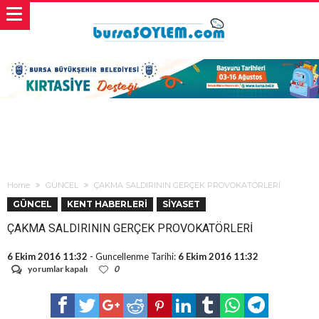
Home
GÜNCEL
ÇAKMA SALDIRININ GERÇEK PROVOKATÖRLERİ
GÜNCEL
KENT HABERLERİ
SİYASET
ÇAKMA SALDIRININ GERÇEK PROVOKATÖRLERİ
6 Ekim 2016 11:32
- Guncellenme Tarihi:
6 Ekim 2016 11:32
ÇAKMA
yorumlar kapalı
0
SALDIRININ
GERÇEK
PROVOKATÖRLERİ
için