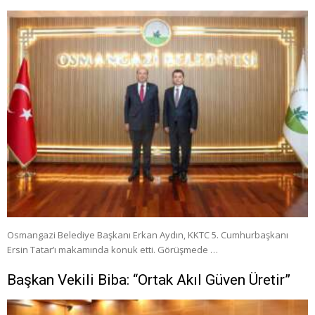
Osmangazi Belediye Başkanı Erkan Aydın, KKTC 5. Cumhurbaşkanı
Ersin Tatar’ı makamında konuk etti. Görüşmede …
Başkan Vekili Biba: “Ortak Akıl Güven Üretir”