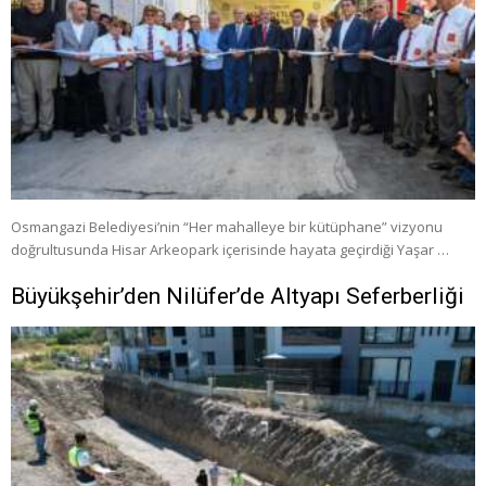
Osmangazi Belediyesi’nin “Her mahalleye bir kütüphane” vizyonu
doğrultusunda Hisar Arkeopark içerisinde hayata geçirdiği Yaşar …
Büyükşehir’den Nilüfer’de Altyapı Seferberliği