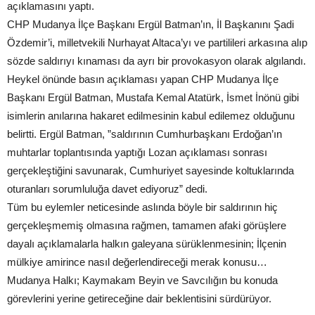
açıklamasını yaptı.
CHP Mudanya İlçe Başkanı Ergül Batman’ın, İl Başkanını Şadi
Özdemir’i, milletvekili Nurhayat Altaca’yı ve partilileri arkasına alıp
sözde saldırıyı kınaması da ayrı bir provokasyon olarak algılandı.
Heykel önünde basın açıklaması yapan CHP Mudanya İlçe
Başkanı Ergül Batman, Mustafa Kemal Atatürk, İsmet İnönü gibi
isimlerin anılarına hakaret edilmesinin kabul edilemez olduğunu
belirtti. Ergül Batman, ”saldırının Cumhurbaşkanı Erdoğan’ın
muhtarlar toplantısında yaptığı Lozan açıklaması sonrası
gerçekleştiğini savunarak, Cumhuriyet sayesinde koltuklarında
oturanları sorumluluğa davet ediyoruz” dedi.
Tüm bu eylemler neticesinde aslında böyle bir saldırının hiç
gerçekleşmemiş olmasına rağmen, tamamen afaki görüşlere
dayalı açıklamalarla halkın galeyana sürüklenmesinin; İlçenin
mülkiye amirince nasıl değerlendireceği merak konusu…
Mudanya Halkı; Kaymakam Beyin ve Savcılığın bu konuda
görevlerini yerine getireceğine dair beklentisini sürdürüyor.