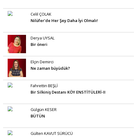
Celil ÇOLAK
Nilüfer’de Her Şey Daha İyi Olmalı!
Derya UYSAL
Bir öneri
Elçin Demirci
Ne zaman büyüdük?
Fahrettin BEŞLİ
Bir Silkiniş Destanı KÖY ENSTİTÜLERİ-II
Gülgün KESER
BÜTÜN
Gülten KAVUT SÜRÜCÜ