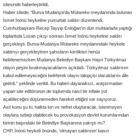
sitesinde haberleştirildi.
Haber sitede; “Bursa Mudanya’da Mütareke meydanında bulunan
İsmet İnönü heykeline yumurtalı saldırı düzenlendi.
Cumhurbaşkanı Recep Tayyip Erdoğan’ın dün muhtarlarla yaptığı
toplantıda Lozan çıkışı sonrası İsmet İnönü heykeline saldırı
gerçekleşti. Bursa-Mudanya Mütareke meydanındaki heykele
saldırıyı gerçekleştiren şahısların kimlikleri henüz
belirlenemezken Mudanya Belediye Başkanı Hayri Türkyılmaz
olayın peşini bırakmayacaklarını açıkladı. Türkyılmaz saldırının
kabul edilemeyeceğini belirterek olayın takipçisi olacaklarını dile
getirdi.” şeklinde verildi. Bu haberi dayanaksız, araştırmadan
yapan site editörünün de toplumda nasıl bir infiale yol
açabileceğini düşünemeden hareket ettiğini var sayıyoruz.
Asıl konu şu ki; halkta kin ve nefret oluşturacak, istenmeyen
olaylara sebep olabilecek bu provokasyon devlet kurumlarından
birinin başındaki bir Belediye Başkanına yakıştı mı?
CHP, İnönü heykeli önünde, ‘olmayan saldırının’ basın