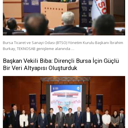
Bursa Ticaret ve Sanayi Odası (BTSO) Yönetim Kurulu Başkanı İbrahim
Burkay, TEKNOSAB genişleme alanında …
Başkan Vekili Biba: Dirençli Bursa İçin Güçlü
Bir Veri Altyapısı Oluşturduk