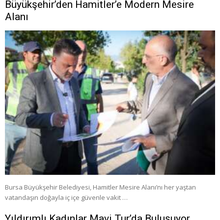
Büyükşehir’den Hamitler’e Modern Mesire
Alanı
Bursa Büyükşehir Belediyesi, Hamitler Mesire Alanı’nı her yaştan
vatandaşın doğayla iç içe güvenle vakit …
Yıldırımlı Kadınlar Mavi Tur’da Buluşuyor