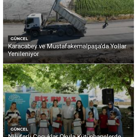
GÜNCEL
Karacabey ve Mustafakemalpaşa’da Yollar
Yenileniyor
GÜNCEL
Nilüferli Çocuklar Okula Kütüphanelerde