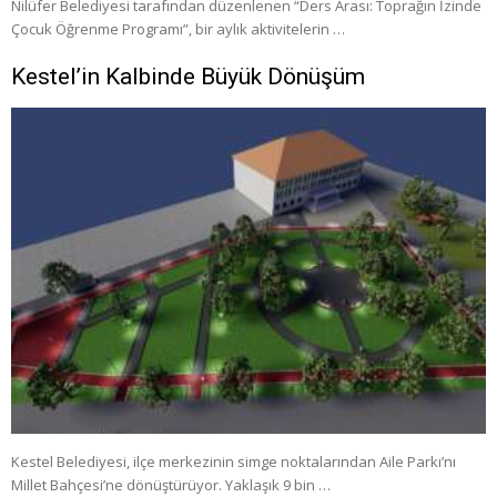
Nilüfer Belediyesi tarafından düzenlenen “Ders Arası: Toprağın İzinde
Çocuk Öğrenme Programı”, bir aylık aktivitelerin …
Kestel’in Kalbinde Büyük Dönüşüm
Kestel Belediyesi, ilçe merkezinin simge noktalarından Aile Parkı’nı
Millet Bahçesi’ne dönüştürüyor. Yaklaşık 9 bin …