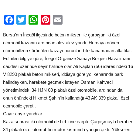
için
Facebook
Twitter
WhatsApp
Pinterest
Email
Bursa’nın İnegöl ilçesinde beton mikseri ile çarpışan iki özel
otomobil kazanın ardından alev alev yandı. Hurdaya dönen
otomobillerin sürücüleri kazayı burunları bile kanamadan atlattılar.
Edinilen bilgiye göre, İnegöl Organize Sanayi Bölgesi Havalimanı
caddesi üzerinde seyir halinde olan Ali Kaplan (56) idaresindeki 16
V 8290 plakalı beton mikseri, iddiaya göre yol kenarında park
halindeyken, harekete geçmek isteyen Osman Kahveci
yönetimindeki 34 HJN 08 plakalı özel otomobile, ardından da
onun önündeki Hikmet Şahin’in kullandığı 43 AK 339 plakalı özel
otomobile çarptı.
Cayır cayır yandılar
Kaza sonrası iki otomobil de birbirine çarptı. Çarpışmayla beraber
34 plakalı özel otomobilin motor kısmında yangın çıktı. Yükselen