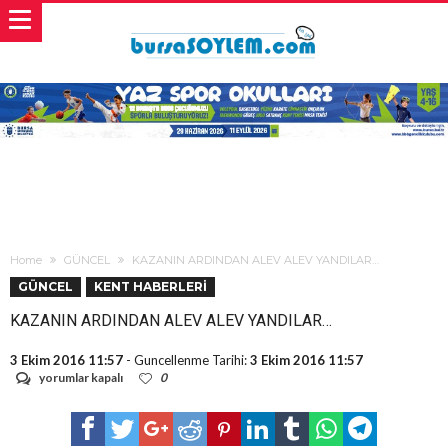
Home
GÜNCEL
KAZANIN ARDINDAN ALEV ALEV YANDILAR…
GÜNCEL
KENT HABERLERİ
KAZANIN ARDINDAN ALEV ALEV YANDILAR…
3 Ekim 2016 11:57
- Guncellenme Tarihi:
3 Ekim 2016 11:57
KAZANIN
yorumlar kapalı
0
ARDINDAN
ALEV
ALEV
YANDILAR…