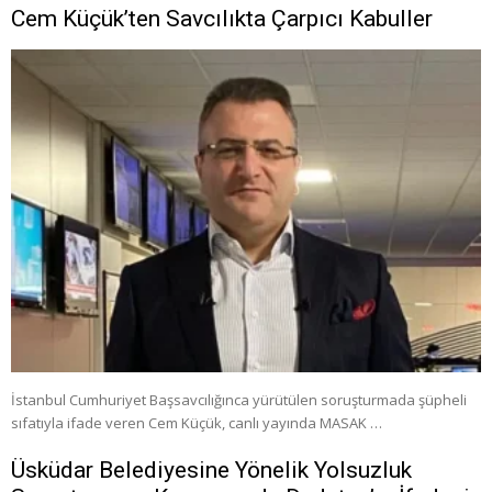
Cem Küçük’ten Savcılıkta Çarpıcı Kabuller
İstanbul Cumhuriyet Başsavcılığınca yürütülen soruşturmada şüpheli
sıfatıyla ifade veren Cem Küçük, canlı yayında MASAK …
Üsküdar Belediyesine Yönelik Yolsuzluk