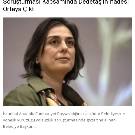
Soruşturması Kapsamında Dedetaş’ın İfadesi
Ortaya Çıktı
İstanbul Anadolu Cumhuriyet Başsavcılığının Üsküdar Belediyesine
yönelik yürüttüğü yolsuzluk soruşturmasında gözaltına alınan
Belediye Başkanı …