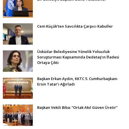
Cem Küçük’ten Savcılıkta Çarpıcı Kabuller
Üsküdar Belediyesine Yönelik Yolsuzluk
Soruşturması Kapsamında Dedetaş’ın İfadesi
Ortaya Çıktı
Başkan Erkan Aydın, KKTC 5. Cumhurbaşkanı
Ersin Tatar’ı Ağırladı
Başkan Vekili Biba: “Ortak Akıl Güven Üretir”