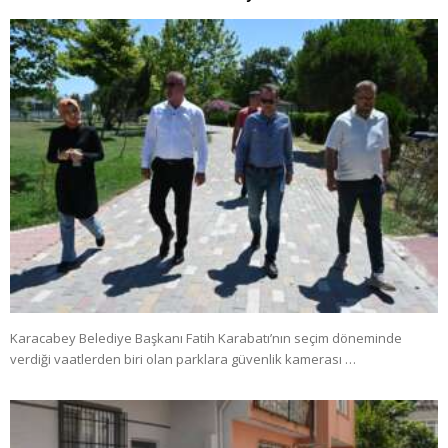
Karacabey Belediye Başkanı Fatih Karabatı’nın seçim döneminde
verdiği vaatlerden biri olan parklara güvenlik kamerası …