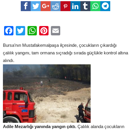
oynayan
çocuklar
az
kalsın
ormanı
yakıyordu…
Facebook
Twitter
WhatsApp
Pinterest
Email
için
Bursa’nın Mustafakemalpaşa ilçesinde, çocukların çıkardığı
çalılık yangını, tam ormana sıçradığı sırada güçlükle kontrol altına
alındı.
Adile Mezarlığı yanında yangın çıktı.
Çalılık alanda çocukların