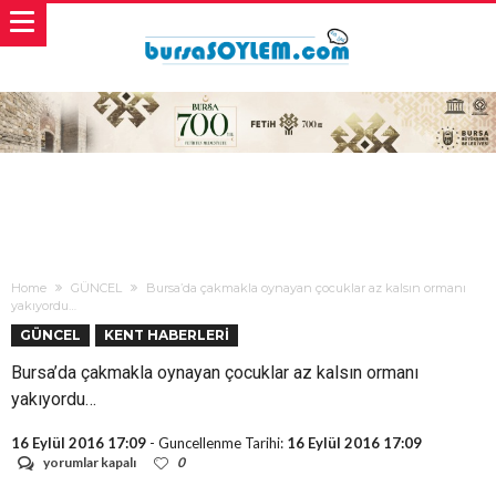
Home
GÜNCEL
Bursa’da çakmakla oynayan çocuklar az kalsın ormanı
yakıyordu…
GÜNCEL
KENT HABERLERİ
Bursa’da çakmakla oynayan çocuklar az kalsın ormanı
yakıyordu…
16 Eylül 2016 17:09
- Guncellenme Tarihi:
16 Eylül 2016 17:09
Bursa’da
yorumlar kapalı
0
çakmakla