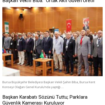
Başkan Vekili Biba: “Ortak Akıl Güven Üretir”
Bursa Büyükşehir Belediyesi Başkan Vekili Şahin Biba, Bursa Kent
Konseyi Olağan Genel Kurulu’nda yaptığı …
Başkan Karabatı Sözünü Tuttu; Parklara
Güvenlik Kamerası Kuruluyor