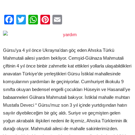
Facebook
Twitter
WhatsApp
Pinterest
Email
Gürsu’ya 4 yıl önce Ukrayna’dan göç eden Ahıska Türkü
Mahmutali ailesi yardım bekliyor. Cemşid-Gülnaza Mahmutali
çiftinin 4 yıl önce binbir zahmetle kat ettikleri yollarla ulaşabildikleri
anavatan Türkiye’de yerleştikleri Gürsu İstiklal mahallesinde
komşularının yardımları ile geçiniyorlar. Cumhuriyet ilkokulu 9
sınıfta okuyan bedensel engelli çocukları Hüseyin ve Hasanali’ye
babaanneleri Gülnara Mahmutali bakıyor. İstiklal mahalle muhtarı
Mustafa Deveci “ Gürsu’muz son 3 yıl içinde yurtdışından hatırı
sayılır diyebileceğim bir göç aldı. Suriye ve geçmişten gelen
yoğun akrabalık ilişkileri nedeni ile ilçemiz, Ahıska Türklerinin ilk
durağı oluyor. Mahmutali ailesi de mahalle sakinlerimizden.