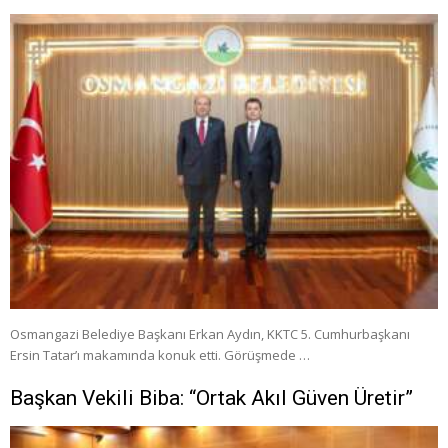
Osmangazi Belediye Başkanı Erkan Aydın, KKTC 5. Cumhurbaşkanı
Ersin Tatar’ı makamında konuk etti. Görüşmede …
Başkan Vekili Biba: “Ortak Akıl Güven Üretir”