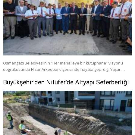
Osmangazi Belediyesi’nin “Her mahalleye bir kütüphane” vizyonu
doğrultusunda Hisar Arkeopark içerisinde hayata geçirdiği Yaşar …
Büyükşehir’den Nilüfer’de Altyapı Seferberliği