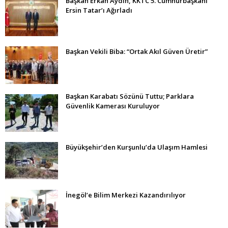
Başkan Erkan Aydın, KKTC 5. Cumhurbaşkanı
Ersin Tatar’ı Ağırladı
Başkan Vekili Biba: “Ortak Akıl Güven Üretir”
Başkan Karabatı Sözünü Tuttu; Parklara
Güvenlik Kamerası Kuruluyor
Büyükşehir’den Kurşunlu’da Ulaşım Hamlesi
İnegöl’e Bilim Merkezi Kazandırılıyor