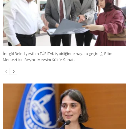
İnegöl Belediyesi’nin TÜBİTAK iş birliğinde hayata geçirdiği Bilim
Merkezi için Beşinci Mevsim Kültür Sanat …