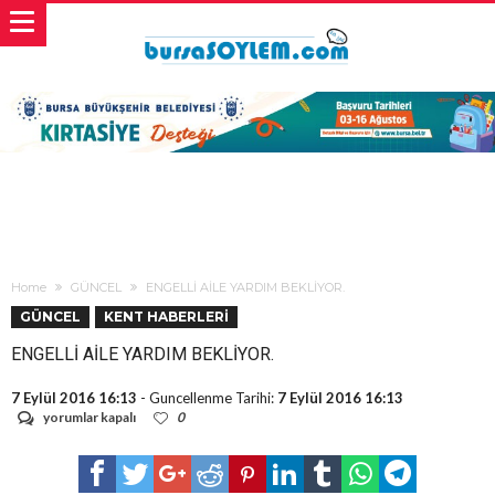
Home
GÜNCEL
ENGELLİ AİLE YARDIM BEKLİYOR.
GÜNCEL
KENT HABERLERİ
ENGELLİ AİLE YARDIM BEKLİYOR.
7 Eylül 2016 16:13
- Guncellenme Tarihi:
7 Eylül 2016 16:13
ENGELLİ
yorumlar kapalı
0
AİLE
YARDIM
BEKLİYOR.
için