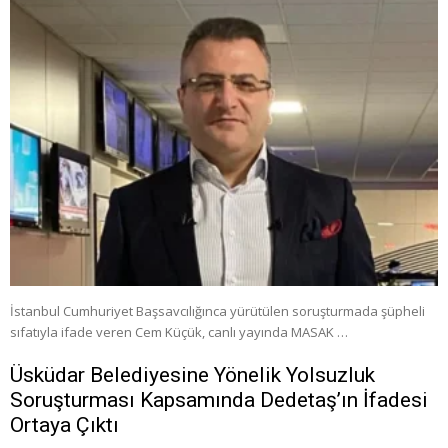
İstanbul Cumhuriyet Başsavcılığınca yürütülen soruşturmada şüpheli
sıfatıyla ifade veren Cem Küçük, canlı yayında MASAK …
Üsküdar Belediyesine Yönelik Yolsuzluk
Soruşturması Kapsamında Dedetaş’ın İfadesi
Ortaya Çıktı