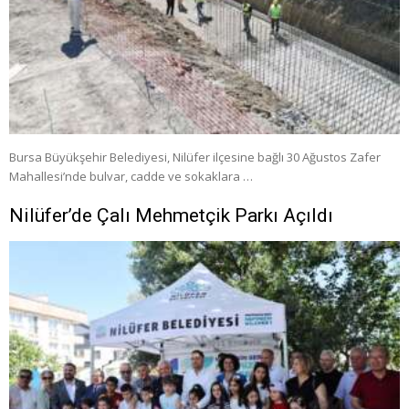
Bursa Büyükşehir Belediyesi, Nilüfer ilçesine bağlı 30 Ağustos Zafer
Mahallesi’nde bulvar, cadde ve sokaklara …
Nilüfer’de Çalı Mehmetçik Parkı Açıldı