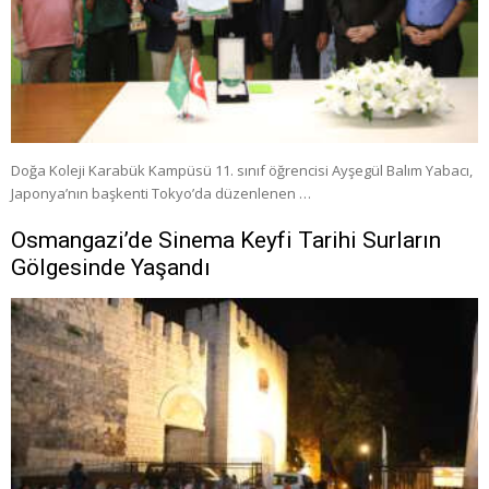
Doğa Koleji Karabük Kampüsü 11. sınıf öğrencisi Ayşegül Balım Yabacı,
Japonya’nın başkenti Tokyo’da düzenlenen …
Osmangazi’de Sinema Keyfi Tarihi Surların
Gölgesinde Yaşandı