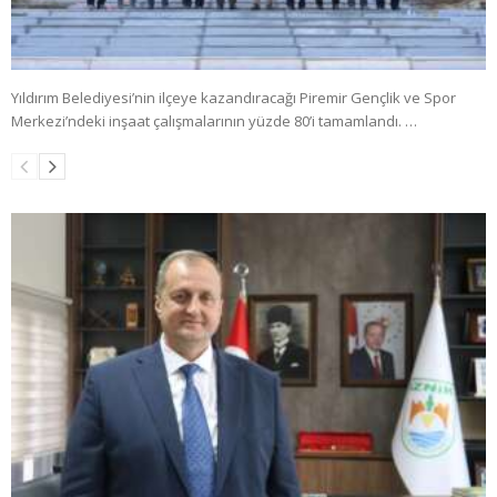
Yıldırım Belediyesi’nin ilçeye kazandıracağı Piremir Gençlik ve Spor
Merkezi’ndeki inşaat çalışmalarının yüzde 80’i tamamlandı. …