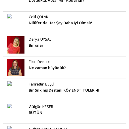
Dostlukta; Aptal MI? Abdal Mı?
Celil ÇOLAK
Nilüfer’de Her Şey Daha İyi Olmalı!
Derya UYSAL
Bir öneri
Elçin Demirci
Ne zaman büyüdük?
Fahrettin BEŞLİ
Bir Silkiniş Destanı KÖY ENSTİTÜLERİ-II
Gülgün KESER
BÜTÜN