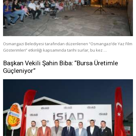
Osmangazi Belediyesi tarafından düzenlenen “Osmangazi’de Yaz Film
Gösterimleri” etkinliği kapsamında tarihi surlar, bu kez …
Başkan Vekili Şahin Biba: “Bursa Üretimle
Güçleniyor”