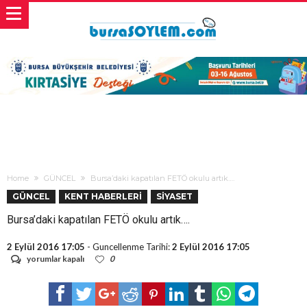
Home
GÜNCEL
Bursa’daki kapatılan FETÖ okulu artık….
GÜNCEL
KENT HABERLERİ
SİYASET
Bursa’daki kapatılan FETÖ okulu artık….
2 Eylül 2016 17:05
- Guncellenme Tarihi:
2 Eylül 2016 17:05
Bursa’daki
yorumlar kapalı
0
kapatılan
FETÖ
okulu
artık….