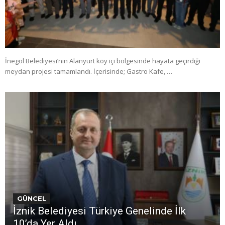
İnegöl Belediyesi’nin Alanyurt köy içi bölgesinde hayata geçirdiği
meydan projesi tamamlandı. İçerisinde; Gastro Kafe, …
GÜNCEL
İznik Belediyesi Türkiye Genelinde İlk
10’da Yer Aldı