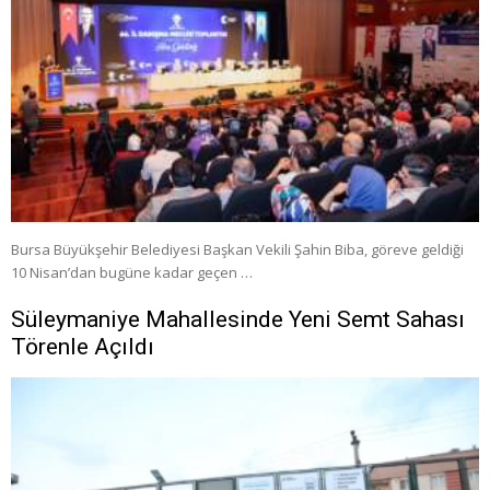
Bursa Büyükşehir Belediyesi Başkan Vekili Şahin Biba, göreve geldiği
10 Nisan’dan bugüne kadar geçen …
Süleymaniye Mahallesinde Yeni Semt Sahası
Törenle Açıldı