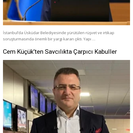
İstanbul’da Üsküdar Belediyesinde yürütülen rüşvet ve irtikap
soruşturmasında önemli bir yargı kararı çıktı. Yapı …
Cem Küçük’ten Savcılıkta Çarpıcı Kabuller