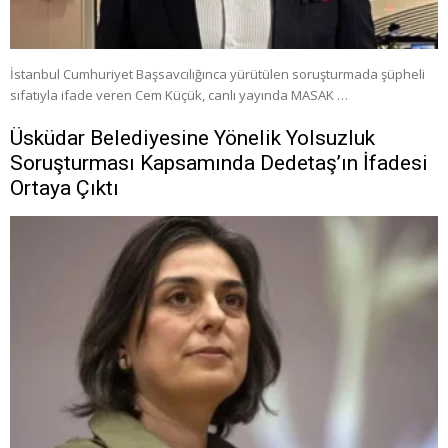
İstanbul Cumhuriyet Başsavcılığınca yürütülen soruşturmada şüpheli
sıfatıyla ifade veren Cem Küçük, canlı yayında MASAK …
Üsküdar Belediyesine Yönelik Yolsuzluk
Soruşturması Kapsamında Dedetaş’ın İfadesi
Ortaya Çıktı