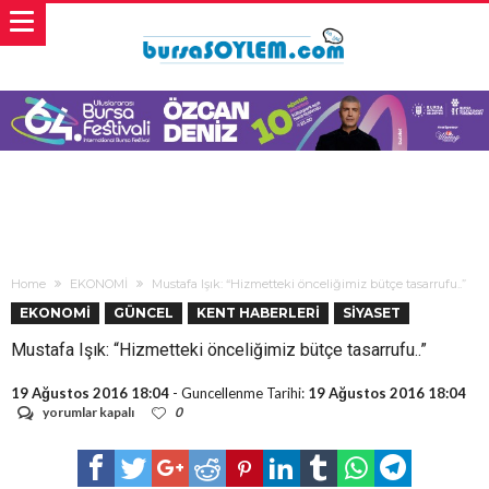
Home
EKONOMİ
Mustafa Işık: “Hizmetteki önceliğimiz bütçe tasarrufu..”
EKONOMİ
GÜNCEL
KENT HABERLERİ
SİYASET
Mustafa Işık: “Hizmetteki önceliğimiz bütçe tasarrufu..”
19 Ağustos 2016 18:04
- Guncellenme Tarihi:
19 Ağustos 2016 18:04
Mustafa
yorumlar kapalı
0
Işık:
“Hizmetteki
önceliğimiz
bütçe