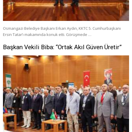
Osmangazi Belediye Başkanı Erkan Aydın, KKTC 5. Cumhurbaşkanı
Ersin Tatar’ı makamında konuk etti. Görüşmede …
Başkan Vekili Biba: “Ortak Akıl Güven Üretir”