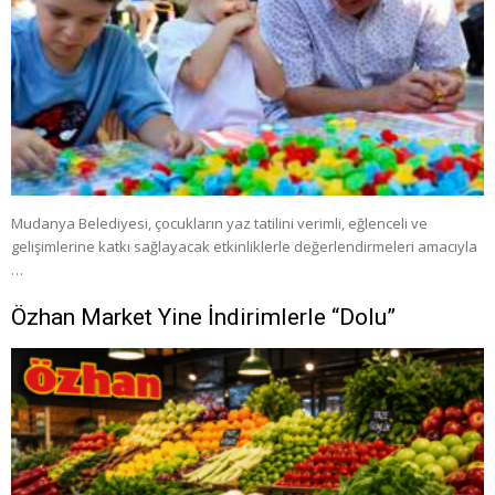
Mudanya Belediyesi, çocukların yaz tatilini verimli, eğlenceli ve
gelişimlerine katkı sağlayacak etkinliklerle değerlendirmeleri amacıyla
…
Özhan Market Yine İndirimlerle “Dolu”