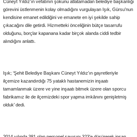
Cüneyt Yıldız’ın vefatının şokunu atlatamadan belediye başkanlığı
görevini üstlenmenin kolay olmadığını vurgulayan Işık, Gürsu’nun
kendisine emanet edildiğini ve emanete en iyi şekilde sahip
çıkacağını dile getirdi. Hizmetteki önceliğinin bütçe tasarrufu
olduğunu, borçlar kapanana kadar birçok alanda ciddi tedbir
alındığını anlattı.
Işık; ‘Şehit Belediye Başkanı Cüneyt Yıldız’ın gayretleriyle
ilçemize kazandırdığı 75 yataklı hastanemizin inşaatı
tamamlanmak üzere ve yine inşaatı bitmek üzere olan sporcu
fabrikamız ile de ilçemizdeki spor yapma imkânını genişletmiş
olduk’ dedi.
2014 yılında 381 olan personel sayısını 323’e düşürerek insan