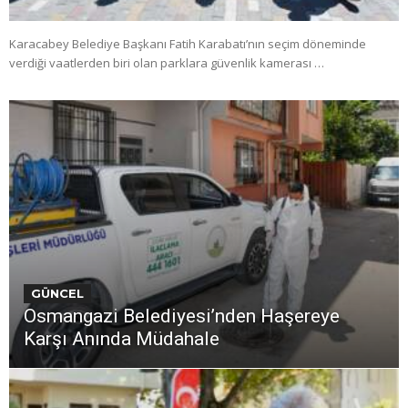
Karacabey Belediye Başkanı Fatih Karabatı’nın seçim döneminde
verdiği vaatlerden biri olan parklara güvenlik kamerası …
GÜNCEL
Osmangazi Belediyesi’nden Haşereye
Karşı Anında Müdahale