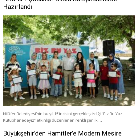
Hazırlandı
Nilüfer Belediyesi’nin bu yıl 15’incisini gerçekleştirdiği “Biz Bu Yaz
Kütüphanedeyiz” etkinliği düzenlenen renkli şenlik …
Büyükşehir’den Hamitler’e Modern Mesire