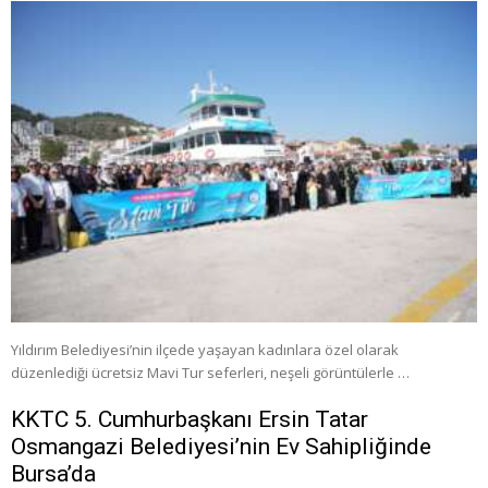
Yıldırım Belediyesi’nin ilçede yaşayan kadınlara özel olarak
düzenlediği ücretsiz Mavi Tur seferleri, neşeli görüntülerle …
KKTC 5. Cumhurbaşkanı Ersin Tatar
Osmangazi Belediyesi’nin Ev Sahipliğinde
Bursa’da