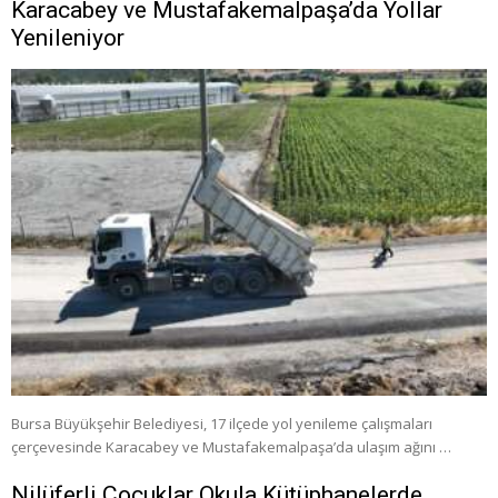
Karacabey ve Mustafakemalpaşa’da Yollar
Yenileniyor
Bursa Büyükşehir Belediyesi, 17 ilçede yol yenileme çalışmaları
çerçevesinde Karacabey ve Mustafakemalpaşa’da ulaşım ağını …
Nilüferli Çocuklar Okula Kütüphanelerde