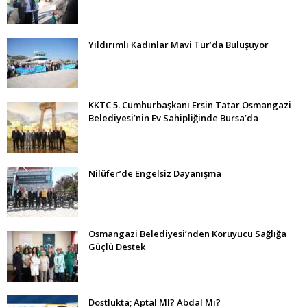
Yıldırımlı Kadınlar Mavi Tur’da Buluşuyor
KKTC 5. Cumhurbaşkanı Ersin Tatar Osmangazi
Belediyesi’nin Ev Sahipliğinde Bursa’da
Nilüfer’de Engelsiz Dayanışma
Osmangazi Belediyesi’nden Koruyucu Sağlığa
Güçlü Destek
Dostlukta; Aptal MI? Abdal Mı?