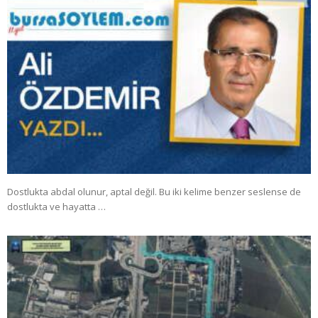
Dostlukta abdal olunur, aptal değil. Bu iki kelime benzer seslense de
dostlukta ve hayatta …