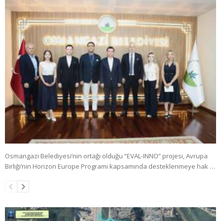
Osmangazi Belediyesi’nin ortağı olduğu “EVAL-INNO” projesi, Avrupa
Birliği’nin Horizon Europe Programı kapsamında desteklenmeye hak …