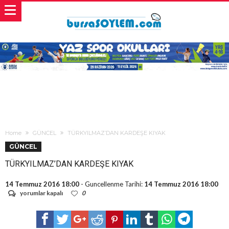
Home
GÜNCEL
TÜRKYILMAZ’DAN KARDEŞE KIYAK
GÜNCEL
TÜRKYILMAZ’DAN KARDEŞE KIYAK
14 Temmuz 2016 18:00
- Guncellenme Tarihi:
14 Temmuz 2016 18:00
TÜRKYILMAZ’DAN
yorumlar kapalı
0
KARDEŞE
KIYAK
için