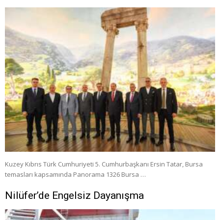
Kuzey Kıbrıs Türk Cumhuriyeti 5. Cumhurbaşkanı Ersin Tatar, Bursa
temasları kapsamında Panorama 1326 Bursa …
Nilüfer’de Engelsiz Dayanışma