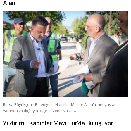
Alanı
Bursa Büyükşehir Belediyesi, Hamitler Mesire Alanı’nı her yaştan
vatandaşın doğayla iç içe güvenle vakit …
Yıldırımlı Kadınlar Mavi Tur’da Buluşuyor