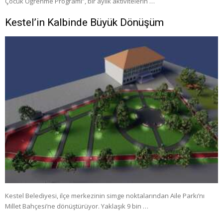
Çocuk Öğrenme Programı”, bir aylık aktivitelerin …
Kestel’in Kalbinde Büyük Dönüşüm
Kestel Belediyesi, ilçe merkezinin simge noktalarından Aile Parkı’nı
Millet Bahçesi’ne dönüştürüyor. Yaklaşık 9 bin …