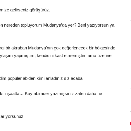
mize gelirseniz görüşürüz.
en nereden topluyorum Mudanya’da yer? Beni yazıyorsun ya
gi bir akraban Mudanya’nın çok değerlenecek bir bölgesinde
paylaşım yapmıştım, kendisini kast etmemiştim ama üzerine
dim popüler abiden kimi anladınız siz acaba
eki inşaatta… Kayınbirader yazmışsınız zaten daha ne
karıyorsunuz.