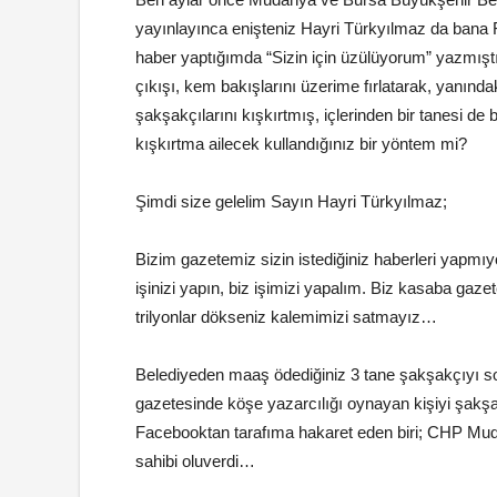
yayınlayınca enişteniz Hayri Türkyılmaz da bana
haber yaptığımda “Sizin için üzülüyorum” yazmışt
çıkışı, kem bakışlarını üzerime fırlatarak, yanında
şakşakçılarını kışkırtmış, içlerinden bir tanesi 
kışkırtma ailecek kullandığınız bir yöntem mi?
Şimdi size gelelim Sayın Hayri Türkyılmaz;
Bizim gazetemiz sizin istediğiniz haberleri yapmı
işinizi yapın, biz işimizi yapalım. Biz kasaba gaze
trilyonlar dökseniz kalemimizi satmayız…
Belediyeden maaş ödediğiniz 3 tane şakşakçıyı so
gazetesinde köşe yazarcılığı oynayan kişiyi şakş
Facebooktan tarafıma hakaret eden biri; CHP Mud
sahibi oluverdi…