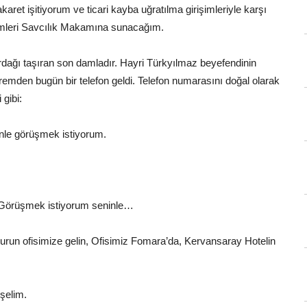
karet işitiyorum ve ticari kayba uğratılma girişimleriyle karşı
imleri Savcılık Makamına sunacağım.
rdağı taşıran son damladır. Hayri Türkyılmaz beyefendinin
remden bugün bir telefon geldi. Telefon numarasını doğal olarak
gibi:
e görüşmek istiyorum.
…
 Görüşmek istiyorum seninle…
urun ofisimize gelin, Ofisimiz Fomara’da, Kervansaray Hotelin
şelim.