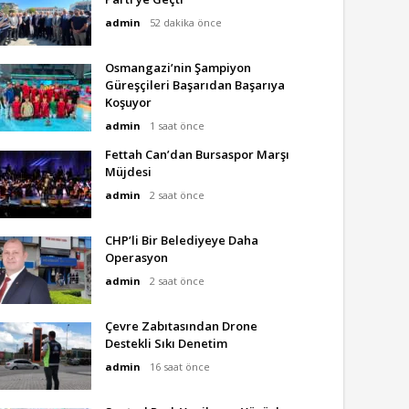
admin
52 dakika önce
Osmangazi’nin Şampiyon
Güreşçileri Başarıdan Başarıya
Koşuyor
admin
1 saat önce
Fettah Can’dan Bursaspor Marşı
Müjdesi
admin
2 saat önce
CHP’li Bir Belediyeye Daha
Operasyon
admin
2 saat önce
Çevre Zabıtasından Drone
Destekli Sıkı Denetim
admin
16 saat önce