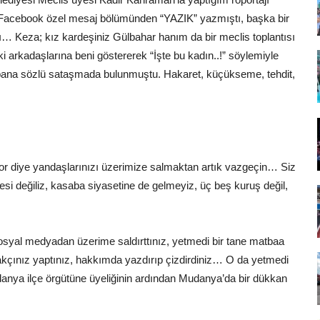
 Facebook özel mesaj bölümünden “YAZIK” yazmıştı, başka bir
ı… Keza; kız kardeşiniz Gülbahar hanım da bir meclis toplantısı
ki arkadaşlarına beni göstererek “İşte bu kadın..!” söylemiyle
de bana sözlü sataşmada bulunmuştu. Hakaret, küçükseme, tehdit,
yor diye yandaşlarınızı üzerimize salmaktan artık vazgeçin… Siz
tesi değiliz, kasaba siyasetine de gelmeyiz, üç beş kuruş değil,
syal medyadan üzerime saldırttınız, yetmedi bir tane matbaa
akçınız yaptınız, hakkımda yazdırıp çizdirdiniz… O da yetmedi
anya ilçe örgütüne üyeliğinin ardından Mudanya’da bir dükkan