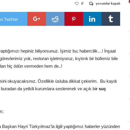
TÜRKYILMAZ’IN
0
yorumlar kapalı
KAYINBİRADERİ
HAKKINDA
AÇIK
on Twitter
SUÇ
DUYURUSU
için
ığımızı hepiniz biliyorsunuz. İşimiz bu; habercilik…! İnşaat
revlerimiz yok, restoran işletmiyoruz, kıytırık bir büfemiz bile
ızdan hiç ödün vermeden hem de..!
sini okuyacaksınız. Özellikle üsluba dikkat çekerim. Bu kaydı
buradan da yetkili kurumlara seslenmek ve açık bi
r suç
m;
 Başkan Hayri Türkyılmaz’la ilgili yaptığımız haberler yüzünden