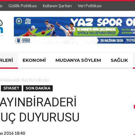
sı
Gizlilik Politikası
Kullanım Şartları
Veri Politikası
RLERİ
EKONOMİ
MUDANYA SÖYLEM
SAĞLIK
KKINDA AÇIK SUÇ DUYURUSU
SİYASET
SON DAKİKA
AYINBİRADERİ
SUÇ DUYURUSU
an 2016 18:40