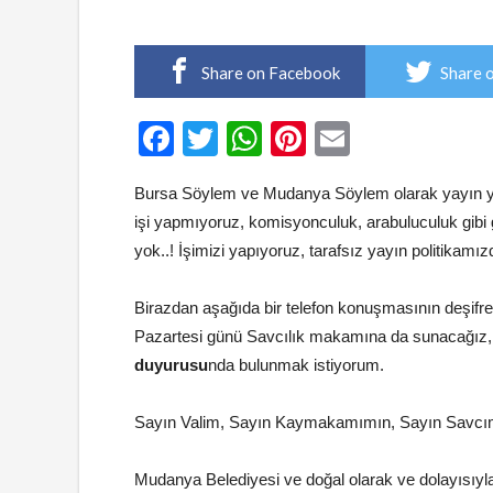
Share on Facebook
Share 
Facebook
Twitter
WhatsApp
Pinterest
Email
Bursa Söylem ve Mudanya Söylem olarak yayın yapt
işi yapmıyoruz, komisyonculuk, arabuluculuk gibi gö
yok..! İşimizi yapıyoruz, tarafsız yayın politikam
Birazdan aşağıda bir telefon konuşmasının deşifre
Pazartesi günü Savcılık makamına da sunacağız, 
duyurusu
nda bulunmak istiyorum.
Sayın Valim, Sayın Kaymakamımın, Sayın Savcı
Mudanya Belediyesi ve doğal olarak ve dolayısıyla