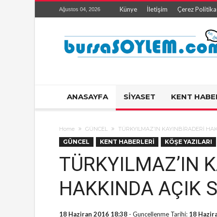
Künye
İletişim
Çerez Politika
Ağustos 04, 2026
ANASAYFA
SİYASET
KENT HABE
Home
GÜNCEL
TÜRKYILMAZ’IN KAYINBİRADERİ HA
GÜNCEL
KENT HABERLERİ
KÖŞE YAZILARI
TÜRKYILMAZ’IN K
HAKKINDA AÇIK 
18 Haziran 2016 18:38
- Guncellenme Tarihi:
18 Hazir