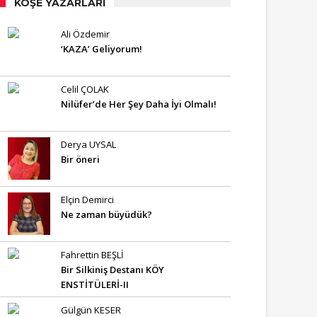
KÖŞE YAZARLARI
Ali Özdemir
‘KAZA’ Geliyorum!
Celil ÇOLAK
Nilüfer’de Her Şey Daha İyi Olmalı!
Derya UYSAL
Bir öneri
Elçin Demirci
Ne zaman büyüdük?
Fahrettin BEŞLİ
Bir Silkiniş Destanı KÖY
ENSTİTÜLERİ-II
Gülgün KESER