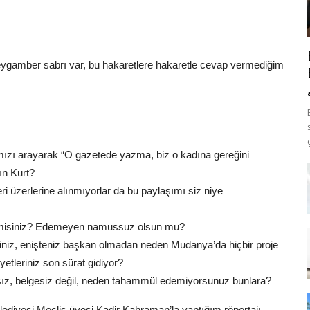
eygamber sabrı var, bu hakaretlere hakaretle cevap vermediğim
ızı arayarak “O gazetede yazma, biz o kadına gereğini
ın Kurt?
ri üzerlerine alınmıyorlar da bu paylaşımı siz niye
lir misiniz? Edemeyen namussuz olsun mu?
siniz, enişteniz başkan olmadan neden Mudanya’da hiçbir proje
etleriniz son sürat gidiyor?
ksız, belgesiz değil, neden tahammül edemiyorsunuz bunlara?
diyesi Meclis üyesi Kadir Kahraman’la yaptığım röportajı