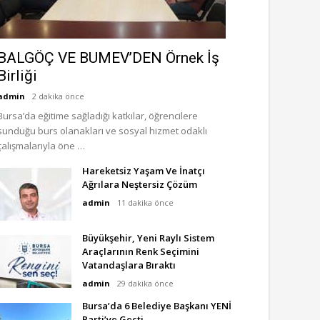
BALGÖÇ VE BUMEV’DEN Örnek İş
Birliği
admin
2 dakika önce
Bursa’da eğitime sağladığı katkılar, öğrencilere
sunduğu burs olanakları ve sosyal hizmet odaklı
çalışmalarıyla öne …
Hareketsiz Yaşam Ve İnatçı
Ağrılara Neştersiz Çözüm
admin
11 dakika önce
Büyükşehir, Yeni Raylı Sistem
Araçlarının Renk Seçimini
Vatandaşlara Bıraktı
admin
29 dakika önce
Bursa’da 6 Belediye Başkanı YENİ
Parti’ye Geçti