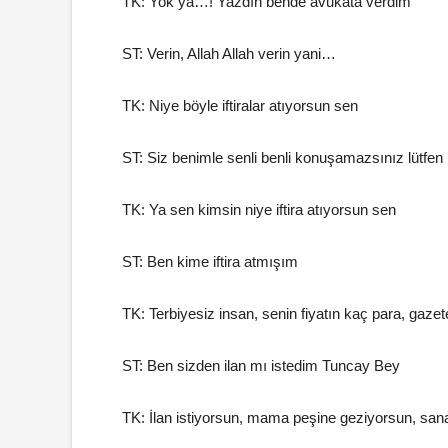
TK: Yok ya…! Yazdın bende avukata verdim
ST: Verin, Allah Allah verin yani…
TK: Niye böyle iftiralar atıyorsun sen
ST: Siz benimle senli benli konuşamazsınız lütfen
TK: Ya sen kimsin niye iftira atıyorsun sen
ST: Ben kime iftira atmışım
TK: Terbiyesiz insan, senin fiyatın kaç para, gaze
ST: Ben sizden ilan mı istedim Tuncay Bey
TK: İlan istiyorsun, mama peşine geziyorsun, sa