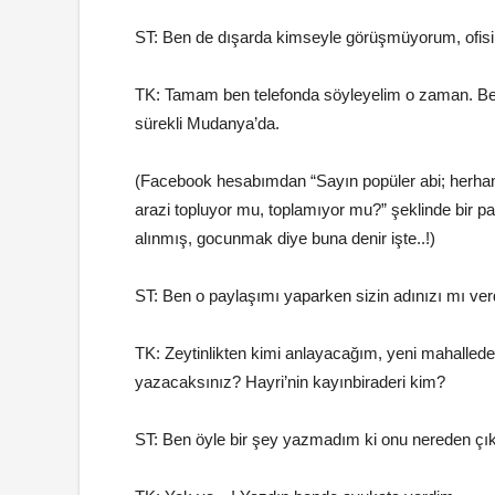
ST: Ben de dışarda kimseyle görüşmüyorum, ofisi
TK: Tamam ben telefonda söyleyelim o zaman. B
sürekli Mudanya’da.
(Facebook hesabımdan “Sayın popüler abi; herhan
arazi topluyor mu, toplamıyor mu?” şeklinde bir 
alınmış, gocunmak diye buna denir işte..!)
ST: Ben o paylaşımı yaparken sizin adınızı mı ver
TK: Zeytinlikten kimi anlayacağım, yeni mahalled
yazacaksınız? Hayri’nin kayınbiraderi kim?
ST: Ben öyle bir şey yazmadım ki onu nereden çı