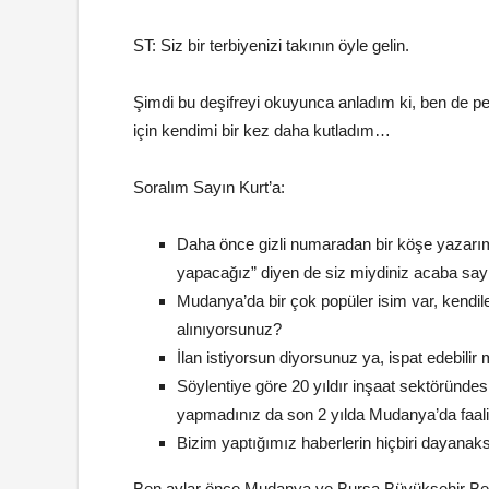
ST: Siz bir terbiyenizi takının öyle gelin.
Şimdi bu deşifreyi okuyunca anladım ki, ben de p
için kendimi bir kez daha kutladım…
Soralım Sayın Kurt’a:
Daha önce gizli numaradan bir köşe yazarım
yapacağız” diyen de siz miydiniz acaba say
Mudanya’da bir çok popüler isim var, kendile
alınıyorsunuz?
İlan istiyorsun diyorsunuz ya, ispat edebi
Söylentiye göre 20 yıldır inşaat sektöründe
yapmadınız da son 2 yılda Mudanya’da faaliy
Bizim yaptığımız haberlerin hiçbiri dayana
Ben aylar önce Mudanya ve Bursa Büyükşehir Bele