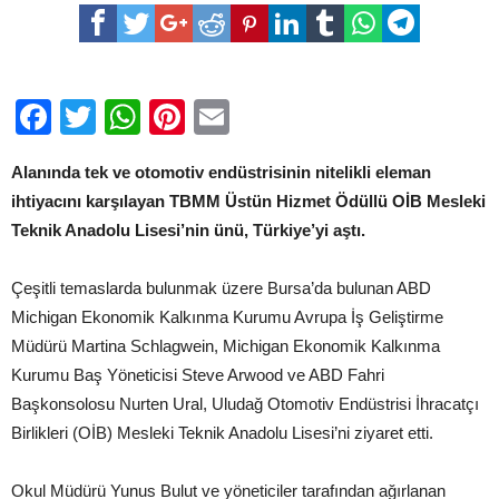
TEKNİK
ANADOLU
LİSESİ’NİN
ÜNÜ
TÜRKİYE’Yİ
AŞTI
Facebook
Twitter
WhatsApp
Pinterest
Email
için
Alanında tek ve otomotiv endüstrisinin nitelikli eleman
ihtiyacını karşılayan TBMM Üstün Hizmet Ödüllü OİB Mesleki
Teknik Anadolu Lisesi’nin ünü, Türkiye’yi aştı.
Çeşitli temaslarda bulunmak üzere Bursa’da bulunan ABD
Michigan Ekonomik Kalkınma Kurumu Avrupa İş Geliştirme
Müdürü Martina Schlagwein, Michigan Ekonomik Kalkınma
Kurumu Baş Yöneticisi Steve Arwood ve ABD Fahri
Başkonsolosu Nurten Ural, Uludağ Otomotiv Endüstrisi İhracatçı
Birlikleri (OİB) Mesleki Teknik Anadolu Lisesi’ni ziyaret etti.
Okul Müdürü Yunus Bulut ve yöneticiler tarafından ağırlanan