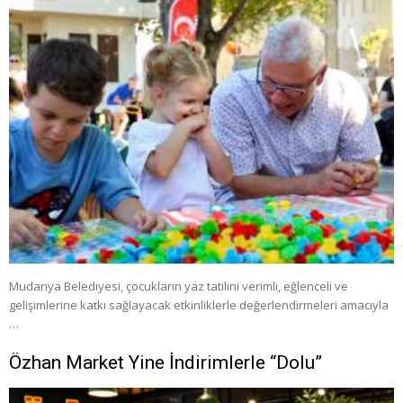
Mudanya Belediyesi, çocukların yaz tatilini verimli, eğlenceli ve
gelişimlerine katkı sağlayacak etkinliklerle değerlendirmeleri amacıyla
…
Özhan Market Yine İndirimlerle “Dolu”