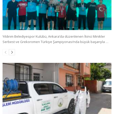
Yıldırım Belediyespor Kulübü, Ankara’da düzenlenen İkinci Minikler
Serbest ve Grekoromen Türkiye Şampiyonası’nda büyük başarıyla …