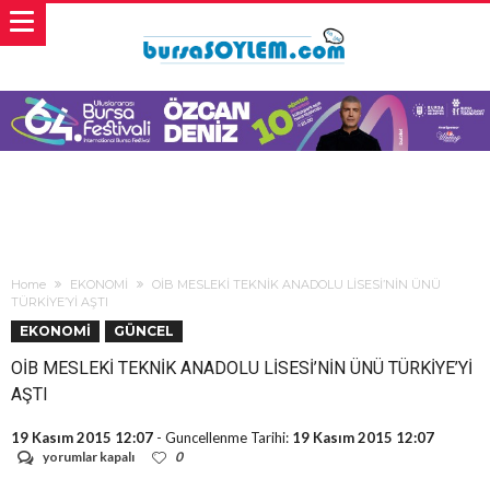
Home
EKONOMİ
OİB MESLEKİ TEKNİK ANADOLU LİSESİ’NİN ÜNÜ
TÜRKİYE’Yİ AŞTI
EKONOMİ
GÜNCEL
OİB MESLEKİ TEKNİK ANADOLU LİSESİ’NİN ÜNÜ TÜRKİYE’Yİ
AŞTI
19 Kasım 2015 12:07
- Guncellenme Tarihi:
19 Kasım 2015 12:07
OİB
yorumlar kapalı
0
MESLEKİ