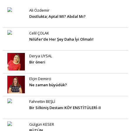
Ali Özdemir
Dostlukta; Aptal MI? Abdal Mı?
Celil ÇOLAK
Nilüfer’de Her Şey Daha İyi Olmalı!
Derya UYSAL
Bir öneri
Elçin Demirci
Ne zaman büyüdük?
Fahrettin BEŞLİ
Bir Silkiniş Destanı KÖY ENSTİTÜLERİ-II
Gülgün KESER
BÜTÜN