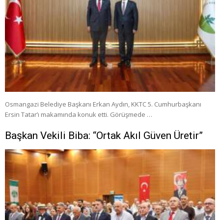
Osmangazi Belediye Başkanı Erkan Aydın, KKTC 5. Cumhurbaşkanı
Ersin Tatar’ı makamında konuk etti. Görüşmede …
Başkan Vekili Biba: “Ortak Akıl Güven Üretir”