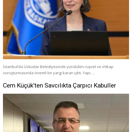
İstanbul’da Üsküdar Belediyesinde yürütülen rüşvet ve irtikap
soruşturmasında önemli bir yargı kararı çıktı. Yapı …
Cem Küçük’ten Savcılıkta Çarpıcı Kabuller