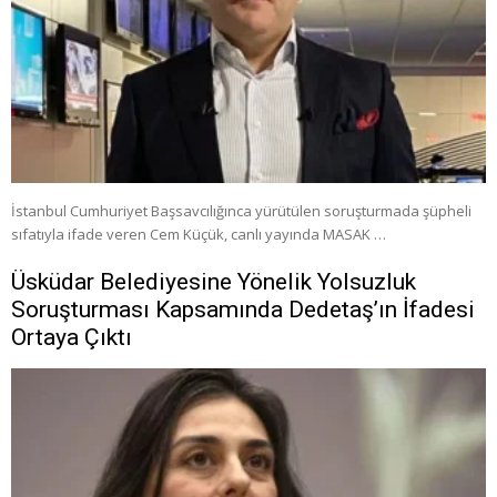
İstanbul Cumhuriyet Başsavcılığınca yürütülen soruşturmada şüpheli
sıfatıyla ifade veren Cem Küçük, canlı yayında MASAK …
Üsküdar Belediyesine Yönelik Yolsuzluk
Soruşturması Kapsamında Dedetaş’ın İfadesi
Ortaya Çıktı