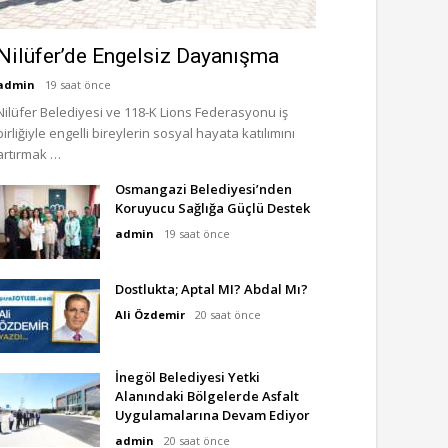
Nilüfer’de Engelsiz Dayanışma
admin
19 saat önce
Nilüfer Belediyesi ve 118-K Lions Federasyonu iş
birliğiyle engelli bireylerin sosyal hayata katılımını
artırmak …
Osmangazi Belediyesi’nden
Koruyucu Sağlığa Güçlü Destek
admin
19 saat önce
Dostlukta; Aptal MI? Abdal Mı?
Ali Özdemir
20 saat önce
İnegöl Belediyesi Yetki
Alanındaki Bölgelerde Asfalt
Uygulamalarına Devam Ediyor
admin
20 saat önce