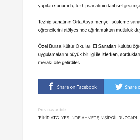
yapılan sunumda, tezhipsanatının tarihsel geçmişi 
Tezhip sanatının Orta Asya menşeli süsleme sanat
öğrencilerini atölyesinde ağırlamaktan mutluluk du
Özel Bursa Kültür Okulları El Sanatları Kulübü öğren
uygulamalarını büyük bir ilgi ile izlerken, sordukl
merakı dile getirdiler.
Share on Facebook
Share 
Previous article
‘FİKİR ATÖLYESİ’NDE AHMET ŞİMŞİRGİL RÜZGARI