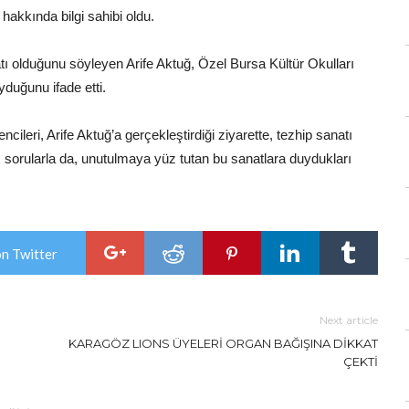
hakkında bilgi sahibi oldu.
ı olduğunu söyleyen Arife Aktuğ, Özel Bursa Kültür Okulları
yduğunu ifade etti.
cileri, Arife Aktuğ’a gerçekleştirdiği ziyarette, tezhip sanatı
arı sorularla da, unutulmaya yüz tutan bu sanatlara duydukları
on Twitter
Next article
KARAGÖZ LIONS ÜYELERİ ORGAN BAĞIŞINA DİKKAT
ÇEKTİ