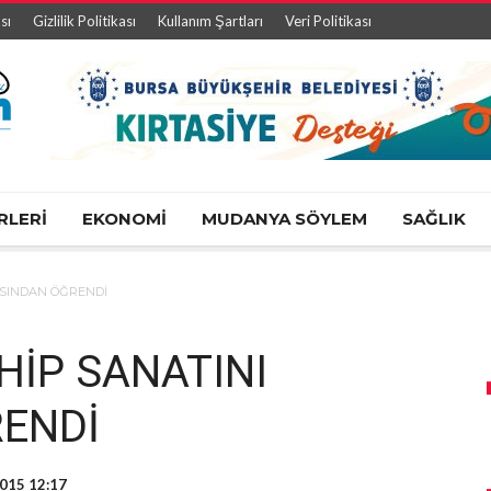
sı
Gizlilik Politikası
Kullanım Şartları
Veri Politikası
RLERİ
EKONOMİ
MUDANYA SÖYLEM
SAĞLIK
ASINDAN ÖĞRENDİ
HİP SANATINI
ENDİ
015 12:17