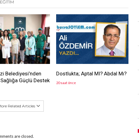
EĞİTİM
i Belediyesi’nden
Dostlukta; Aptal MI? Abdal Mı?
Sağlığa Güçlü Destek
20 saat önce
ore Related Articles
ments are closed.