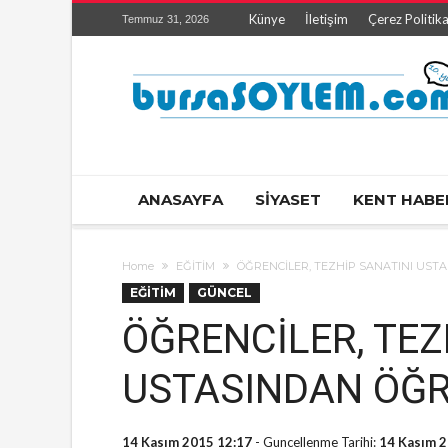
Künye
İletişim
Çerez Politika
Temmuz 31, 2026
ANASAYFA
SİYASET
KENT HABE
Home
EĞİTİM
ÖĞRENCİLER, TEZHİP SANATINI UST
EĞİTİM
GÜNCEL
ÖĞRENCİLER, TEZ
USTASINDAN ÖĞR
14 Kasım 2015 12:17
- Guncellenme Tarihi:
14 Kasım 2