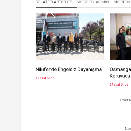
RELATED ARTICLES
MORE BY ADMIN
MORE IN 
Nilüfer’de Engelsiz Dayanışma
Osmangaz
Koruyucu 
19 saat önce
19 saat önce
Load M
Com