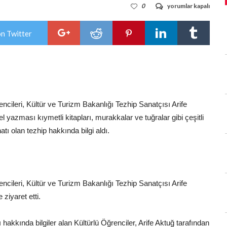
ÖĞRENCİLER,
0
yorumlar kapalı
TEZHİP
SANATINI
USTASINDAN
on Twitter
ÖĞRENDİ
için
ncileri, Kültür ve Turizm Bakanlığı Tezhip Sanatçısı Arife
el yazması kıymetli kitapları, murakkalar ve tuğralar gibi çeşitli
tı olan tezhip hakkında bilgi aldı.
ncileri, Kültür ve Turizm Bakanlığı Tezhip Sanatçısı Arife
ziyaret etti.
ı hakkında bilgiler alan Kültürlü Öğrenciler, Arife Aktuğ tarafından