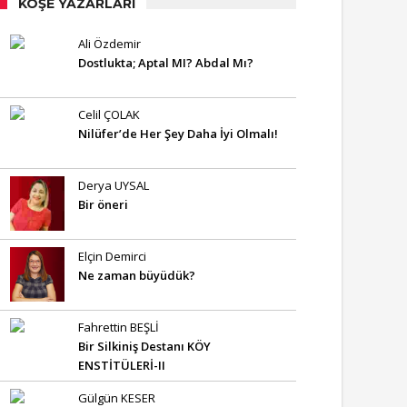
KÖŞE YAZARLARI
Ali Özdemir
Dostlukta; Aptal MI? Abdal Mı?
Celil ÇOLAK
Nilüfer’de Her Şey Daha İyi Olmalı!
Derya UYSAL
Bir öneri
Elçin Demirci
Ne zaman büyüdük?
Fahrettin BEŞLİ
Bir Silkiniş Destanı KÖY
ENSTİTÜLERİ-II
Gülgün KESER