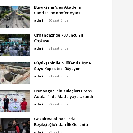
Büyükşehir’den Akademi
Caddesi’ne Konfor Ayarı
admin
20 saat önce
Orhangazi’de 700’üncü Yıl
Coşkusu
admin
21 saat önce
Büyükşehir ile Nilüfer’de İçme
Suyu Kapasitesi Büyüyor
admin
21 saat önce
Osmangazi’nin Kulaçları Prens
Adaları’nda Madalyaya Uzandı
admin
22 saat önce
Gözaltına Alınan Erdal
Beşikçioğlu’ndan İlk Görüntü
admin
22 saat önce