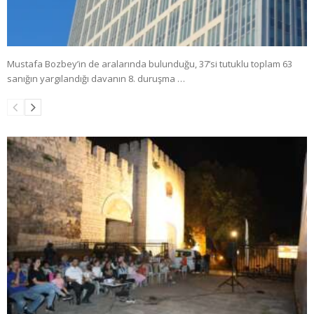
Mustafa Bozbey’in de aralarında bulunduğu, 37’si tutuklu toplam 63
sanığın yargılandığı davanın 8. duruşma …