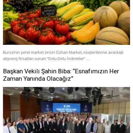
Bursa’nın yerel market zinciri Özhan Market, müşterilerine avantajlı
alışveriş fırsatları sunan “Dolu Dolu İndirimler” …
Başkan Vekili Şahin Biba: “Esnafımızın Her
Zaman Yanında Olacağız”