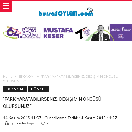
Home
EKONOMİ
“FARK YARATABİLİRSENİZ, DEĞİŞİMİN ÖNCÜSÜ
OLURSUNUZ”
EKONOMİ
GÜNCEL
“FARK YARATABİLİRSENİZ, DEĞİŞİMİN ÖNCÜSÜ
OLURSUNUZ”
14 Kasım 2015 11:57
- Guncellenme Tarihi:
14 Kasım 2015 11:57
“FARK
yorumlar kapalı
0
YARATABİLİRSENİZ,