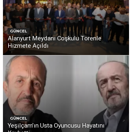
GÜNCEL
Alanyurt Meydanı Coşkulu Törenle
Hizmete Açıldı
GÜNCEL
Yeşilçam’ın Usta Oyuncusu Hayatını