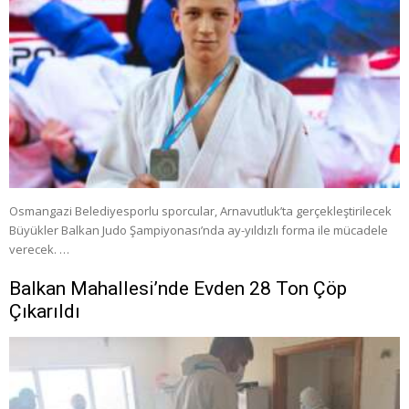
Osmangazi Belediyesporlu sporcular, Arnavutluk’ta gerçekleştirilecek
Büyükler Balkan Judo Şampiyonası’nda ay-yıldızlı forma ile mücadele
verecek. …
Balkan Mahallesi’nde Evden 28 Ton Çöp
Çıkarıldı