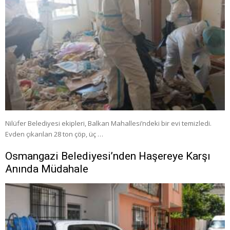
Nilüfer Belediyesi ekipleri, Balkan Mahallesi’ndeki bir evi temizledi.
Evden çıkarılan 28 ton çöp, üç …
Osmangazi Belediyesi’nden Haşereye Karşı
Anında Müdahale