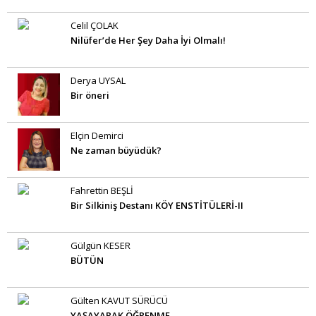
Celil ÇOLAK
Nilüfer’de Her Şey Daha İyi Olmalı!
Derya UYSAL
Bir öneri
Elçin Demirci
Ne zaman büyüdük?
Fahrettin BEŞLİ
Bir Silkiniş Destanı KÖY ENSTİTÜLERİ-II
Gülgün KESER
BÜTÜN
Gülten KAVUT SÜRÜCÜ
YAŞAYARAK ÖĞRENME