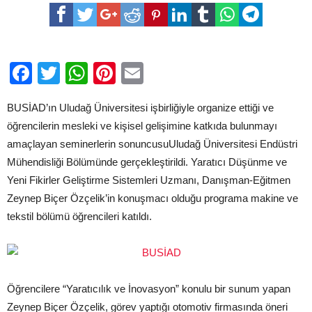
DEĞİŞİMİN
ÖNCÜSÜ
OLURSUNUZ”
için
Facebook
Twitter
WhatsApp
Pinterest
Email
BUSİAD’ın Uludağ Üniversitesi işbirliğiyle organize ettiği ve
öğrencilerin mesleki ve kişisel gelişimine katkıda bulunmayı
amaçlayan seminerlerin sonuncusuUludağ Üniversitesi Endüstri
Mühendisliği Bölümünde gerçekleştirildi. Yaratıcı Düşünme ve
Yeni Fikirler Geliştirme Sistemleri Uzmanı, Danışman-Eğitmen
Zeynep Biçer Özçelik’in konuşmacı olduğu programa makine ve
tekstil bölümü öğrencileri katıldı.
Öğrencilere “Yaratıcılık ve İnovasyon” konulu bir sunum yapan
Zeynep Biçer Özçelik, görev yaptığı otomotiv firmasında öneri