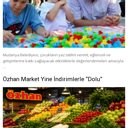
Mudanya Belediyesi, çocukların yaz tatilini verimli, eğlenceli ve
gelişimlerine katkı sağlayacak etkinliklerle değerlendirmeleri amacıyla
…
Özhan Market Yine İndirimlerle “Dolu”