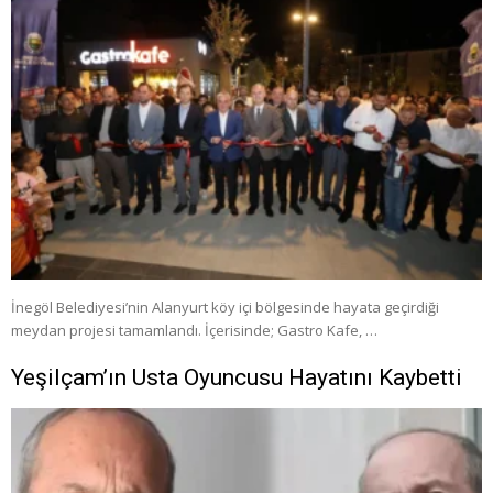
İnegöl Belediyesi’nin Alanyurt köy içi bölgesinde hayata geçirdiği
meydan projesi tamamlandı. İçerisinde; Gastro Kafe, …
Yeşilçam’ın Usta Oyuncusu Hayatını Kaybetti