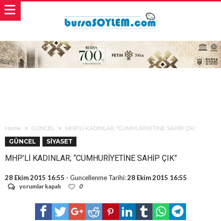
Home
GÜNCEL
MHP’Lİ KADINLAR; “CUMHURİYETİNE SAHİP ÇIK”
GÜNCEL
SİYASET
MHP’Lİ KADINLAR; “CUMHURİYETİNE SAHİP ÇIK”
28 Ekim 2015 16:55
- Guncellenme Tarihi:
28 Ekim 2015 16:55
MHP’Lİ
yorumlar kapalı
0
KADINLAR;
“CUMHURİYETİNE
SAHİP
ÇIK”