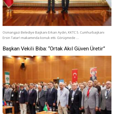
Osmangazi Belediye Başkanı Erkan Aydın, KKTC 5. Cumhurbaşkanı
Ersin Tatar’ı makamında konuk etti. Görüşmede …
Başkan Vekili Biba: “Ortak Akıl Güven Üretir”