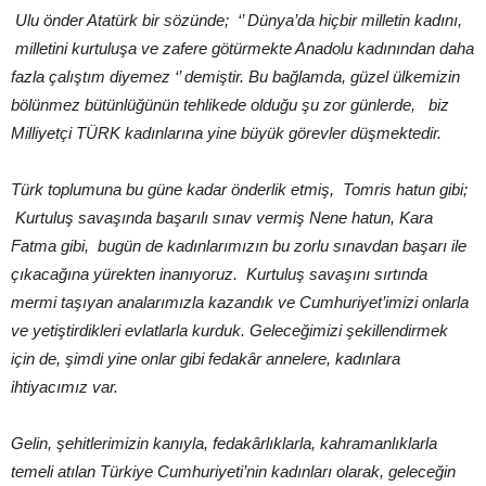
Ulu önder Atatürk bir sözünde; ‘’ Dünya’da hiçbir milletin kadını,
milletini kurtuluşa ve zafere götürmekte Anadolu kadınından daha
fazla çalıştım diyemez ‘’ demiştir. Bu bağlamda, güzel ülkemizin
bölünmez bütünlüğünün tehlikede olduğu şu zor günlerde, biz
Milliyetçi TÜRK kadınlarına yine büyük görevler düşmektedir.
Türk toplumuna bu güne kadar önderlik etmiş, Tomris hatun gibi;
Kurtuluş savaşında başarılı sınav vermiş Nene hatun, Kara
Fatma gibi, bugün de kadınlarımızın bu zorlu sınavdan başarı ile
çıkacağına yürekten inanıyoruz. Kurtuluş savaşını sırtında
mermi taşıyan analarımızla kazandık ve Cumhuriyet’imizi onlarla
ve yetiştirdikleri evlatlarla kurduk. Geleceğimizi şekillendirmek
için de, şimdi yine onlar gibi fedakâr annelere, kadınlara
ihtiyacımız var.
Gelin, şehitlerimizin kanıyla, fedakârlıklarla, kahramanlıklarla
temeli atılan Türkiye Cumhuriyeti’nin kadınları olarak, geleceğin