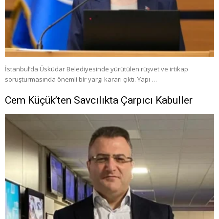
İstanbul’da Üsküdar Belediyesinde yürütülen rüşvet ve irtikap
soruşturmasında önemli bir yargı kararı çıktı. Yapı …
Cem Küçük’ten Savcılıkta Çarpıcı Kabuller