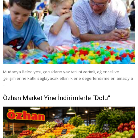
Mudanya Belediyesi, çocukların yaz tatilini verimli, eğlenceli ve
gelişimlerine katkı sağlayacak etkinliklerle değerlendirmeleri amacıyla
…
Özhan Market Yine İndirimlerle “Dolu”