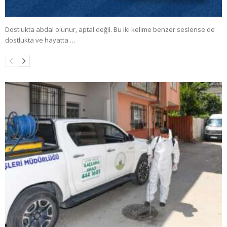
Dostlukta abdal olunur, aptal değil. Bu iki kelime benzer seslense de
dostlukta ve hayatta …