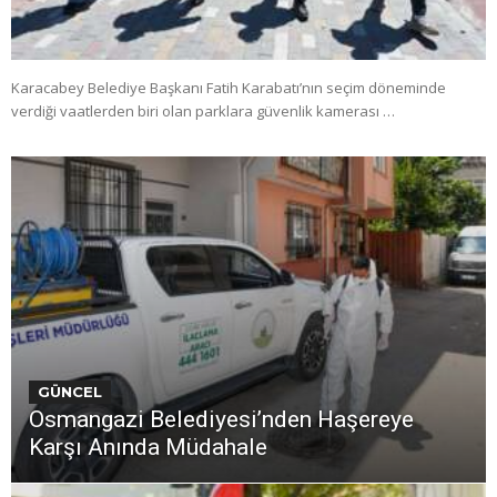
Karacabey Belediye Başkanı Fatih Karabatı’nın seçim döneminde
verdiği vaatlerden biri olan parklara güvenlik kamerası …
GÜNCEL
Osmangazi Belediyesi’nden Haşereye
Karşı Anında Müdahale