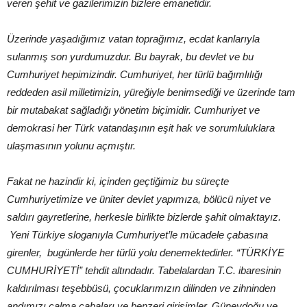
veren şehit ve gazilerimizin bizlere emanetidir.
Üzerinde yaşadığımız vatan toprağımız, ecdat kanlarıyla
sulanmış son yurdumuzdur. Bu bayrak, bu devlet ve bu
Cumhuriyet hepimizindir. Cumhuriyet, her türlü bağımlılığı
reddeden asil milletimizin, yüreğiyle benimsediği ve üzerinde tam
bir mutabakat sağladığı yönetim biçimidir. Cumhuriyet ve
demokrasi her Türk vatandaşının eşit hak ve sorumluluklara
ulaşmasının yolunu açmıştır.
Fakat ne hazindir ki, içinden geçtiğimiz bu süreçte
Cumhuriyetimize ve üniter devlet yapımıza, bölücü niyet ve
saldırı gayretlerine, herkesle birlikte bizlerde şahit olmaktayız.
Yeni Türkiye sloganıyla Cumhuriyet’le mücadele çabasına
girenler, bugünlerde her türlü yolu denemektedirler. “TÜRKİYE
CUMHURİYETİ” tehdit altındadır. Tabelalardan T.C. ibaresinin
kaldırılması teşebbüsü, çocuklarımızın dilinden ve zihninden
andımızı çalma çabaları ve benzeri girişimler, Güneydoğu ve