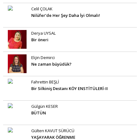
Celil ÇOLAK
Nilüfer’de Her Şey Daha İyi Olmalı!
Derya UYSAL
Bir öneri
Elçin Demirci
Ne zaman büyüdük?
Fahrettin BEŞLİ
Bir Silkiniş Destanı KÖY ENSTİTÜLERİ-II
Gülgün KESER
BÜTÜN
Gülten KAVUT SÜRÜCÜ
YAŞAYARAK ÖĞRENME