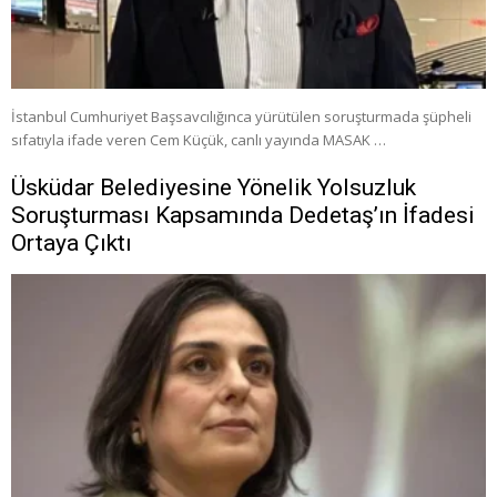
İstanbul Cumhuriyet Başsavcılığınca yürütülen soruşturmada şüpheli
sıfatıyla ifade veren Cem Küçük, canlı yayında MASAK …
Üsküdar Belediyesine Yönelik Yolsuzluk
Soruşturması Kapsamında Dedetaş’ın İfadesi
Ortaya Çıktı