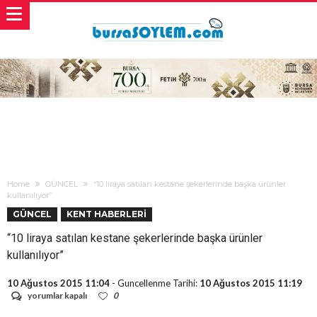
Home
GÜNCEL
“10 liraya satılan kestane şekerlerinde başka ürünler
kullanılıyor”
GÜNCEL
KENT HABERLERİ
“10 liraya satılan kestane şekerlerinde başka ürünler
kullanılıyor”
10 Ağustos 2015 11:04
- Guncellenme Tarihi:
10 Ağustos 2015 11:19
“10
yorumlar kapalı
0
liraya