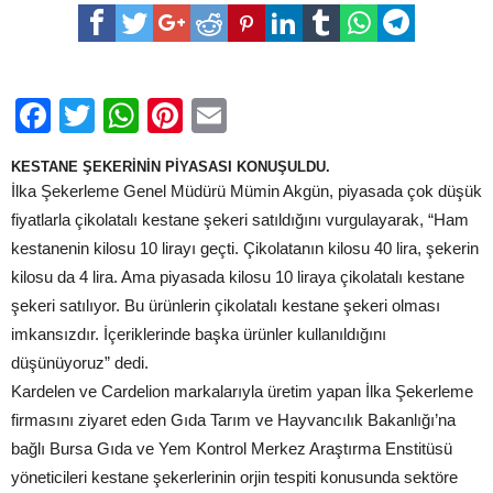
satılan
kestane
şekerlerinde
başka
ürünler
kullanılıyor”
Facebook
Twitter
WhatsApp
Pinterest
Email
için
KESTANE ŞEKERİNİN PİYASASI KONUŞULDU.
İlka Şekerleme Genel Müdürü Mümin Akgün, piyasada çok düşük
fiyatlarla çikolatalı kestane şekeri satıldığını vurgulayarak, “Ham
kestanenin kilosu 10 lirayı geçti. Çikolatanın kilosu 40 lira, şekerin
kilosu da 4 lira. Ama piyasada kilosu 10 liraya çikolatalı kestane
şekeri satılıyor. Bu ürünlerin çikolatalı kestane şekeri olması
imkansızdır. İçeriklerinde başka ürünler kullanıldığını
düşünüyoruz” dedi.
Kardelen ve Cardelion markalarıyla üretim yapan İlka Şekerleme
firmasını ziyaret eden Gıda Tarım ve Hayvancılık Bakanlığı’na
bağlı Bursa Gıda ve Yem Kontrol Merkez Araştırma Enstitüsü
yöneticileri kestane şekerlerinin orjin tespiti konusunda sektöre