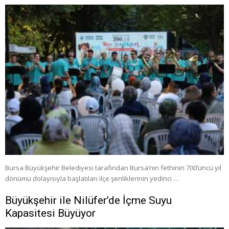
Bursa Büyükşehir Belediyesi tarafından Bursa’nın fethinin 700’üncü yıl
dönümü dolayısıyla başlatılan ilçe şenliklerinin yedinci …
Büyükşehir ile Nilüfer’de İçme Suyu
Kapasitesi Büyüyor