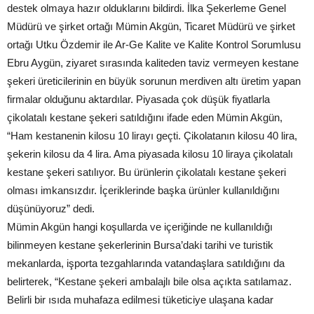
destek olmaya hazır olduklarını bildirdi. İlka Şekerleme Genel
Müdürü ve şirket ortağı Mümin Akgün, Ticaret Müdürü ve şirket
ortağı Utku Özdemir ile Ar-Ge Kalite ve Kalite Kontrol Sorumlusu
Ebru Aygün, ziyaret sırasında kaliteden taviz vermeyen kestane
şekeri üreticilerinin en büyük sorunun merdiven altı üretim yapan
firmalar olduğunu aktardılar. Piyasada çok düşük fiyatlarla
çikolatalı kestane şekeri satıldığını ifade eden Mümin Akgün,
“Ham kestanenin kilosu 10 lirayı geçti. Çikolatanın kilosu 40 lira,
şekerin kilosu da 4 lira. Ama piyasada kilosu 10 liraya çikolatalı
kestane şekeri satılıyor. Bu ürünlerin çikolatalı kestane şekeri
olması imkansızdır. İçeriklerinde başka ürünler kullanıldığını
düşünüyoruz” dedi.
Mümin Akgün hangi koşullarda ve içeriğinde ne kullanıldığı
bilinmeyen kestane şekerlerinin Bursa’daki tarihi ve turistik
mekanlarda, işporta tezgahlarında vatandaşlara satıldığını da
belirterek, “Kestane şekeri ambalajlı bile olsa açıkta satılamaz.
Belirli bir ısıda muhafaza edilmesi tüketiciye ulaşana kadar