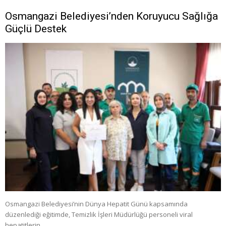
Osmangazi Belediyesi’nden Koruyucu Sağlığa
Güçlü Destek
Osmangazi Belediyesi’nin Dünya Hepatit Günü kapsamında
düzenlediği eğitimde, Temizlik İşleri Müdürlüğü personeli viral
hepatitlerin …