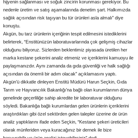
hijyenin sağlanması ve soğuk zincirin korunması gerekiyor. Bu
nedenle üretim ve satış aşamalarında denetim şart. Halkımızda
sağlık açısından risk taşıyan bu tür ürünleri asla almalı” diye
konuştu.
Akgün, bu tarz ürünlerin içeriğinin tespit edilmesini istediklerini
belirterek, “Enstitünüzün laboratuvarlarında çok gelişmiş cihazlar
olduğunu biliyoruz. Sizlerden beklentimiz piyasada üretilen her
marka kestane şekerini analiz etmeniz ve içeriklerini kamuoyu ile
paylaşmanızdır. Aynı zamanda da gıda güvenliği ve halk sağlığı
açısından da önemli bir adım olacak” açıklamasını yaptı.
Akgün’ü dikkatle dinleyen Enstitü Müdürü Harun Seçkin, Gıda
Tarım ve Hayvancılık Bakanlığı’na bağlı olan kurumlarının dünya
genelinde geçerliliğe sahip akredite bir laboratuvar olduğunu
söyledi. Bakanlığa bağlı kurumlardan gelen ürünlerin içeriklerini
araştırdıkları gibi özel sektörden gelen talepler üzerine de ürün
analiz yaptıklarını ifade eden Seçkin, “Kestane şekeri üreticileri
olarak münferiden veya kuracağınız bir dernek ile bize
başvurabilir ve ürün analizi isteyebilirsiniz” dedi.