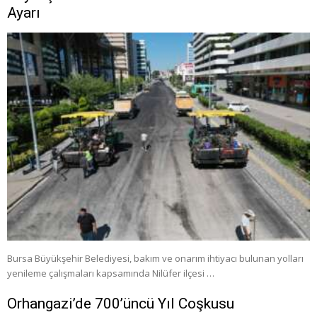
Ayarı
Bursa Büyükşehir Belediyesi, bakım ve onarım ihtiyacı bulunan yolları
yenileme çalışmaları kapsamında Nilüfer ilçesi …
Orhangazi’de 700’üncü Yıl Coşkusu