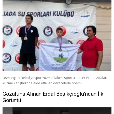
Osmangazi Belediyespor Yüzme Takımı sporcuları, 39. Prens Adaları
Yüzme Yarışları’nda elde ettikleri derecelerle önemli …
Gözaltına Alınan Erdal Beşikçioğlu’ndan İlk
Görüntü