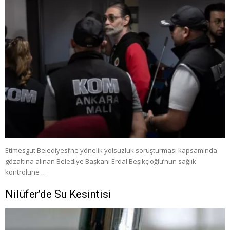
Etimesgut Belediyesi’ne yönelik yolsuzluk soruşturması kapsamında
gözaltına alınan Belediye Başkanı Erdal Beşikçioğlu’nun sağlık
kontrolüne …
Nilüfer’de Su Kesintisi