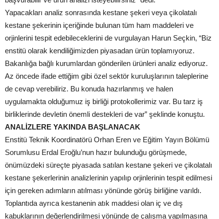
Yapacakları analiz sonrasında kestane şekeri veya çikolatalı
kestane şekerinin içeriğinde bulunan tüm ham maddeleri ve
orjinlerini tespit edebileceklerini de vurgulayan Harun Seçkin, “Biz
enstitü olarak kendiliğimizden piyasadan ürün toplamıyoruz.
Bakanlığa bağlı kurumlardan gönderilen ürünleri analiz ediyoruz.
Az öncede ifade ettiğim gibi özel sektör kuruluşlarının taleplerine
de cevap verebiliriz. Bu konuda hazırlanmış ve halen
uygulamakta olduğumuz iş birliği protokollerimiz var. Bu tarz iş
birliklerinde devletin önemli destekleri de var” şeklinde konuştu.
ANALİZLERE YAKINDA BAŞLANACAK
Enstitü Teknik Koordinatörü Orhan Eren ve Eğitim Yayın Bölümü
Sorumlusu Erdal Eroğlu’nun hazır bulunduğu görüşmede,
önümüzdeki süreçte piyasada satılan kestane şekeri ve çikolatalı
kestane şekerlerinin analizlerinin yapılıp orjinlerinin tespit edilmesi
için gereken adımların atılması yönünde görüş birliğine varıldı.
Toplantıda ayrıca kestanenin atık maddesi olan iç ve dış
kabuklarının değerlendirilmesi yönünde de çalışma yapılmasına