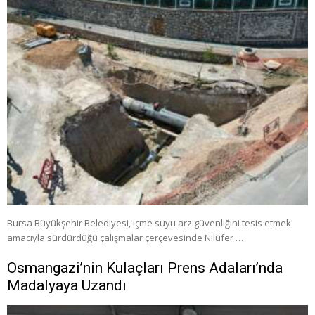
Bursa Büyükşehir Belediyesi, içme suyu arz güvenliğini tesis etmek
amacıyla sürdürdüğü çalışmalar çerçevesinde Nilüfer …
Osmangazi’nin Kulaçları Prens Adaları’nda
Madalyaya Uzandı