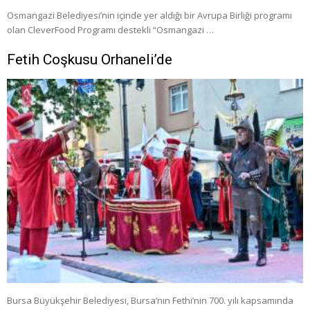
Osmangazi Belediyesi’nin içinde yer aldığı bir Avrupa Birliği programı
olan CleverFood Programı destekli “Osmangazi …
Fetih Coşkusu Orhaneli’de
Bursa Büyükşehir Belediyesi, Bursa’nın Fethi’nin 700. yılı kapsamında