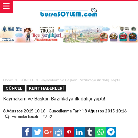
Home
GÜNCEL
Kaymakam ve Başkan Bazilika’ya ilk dalışı yaptı!
GÜNCEL
KENT HABERLERİ
Kaymakam ve Başkan Bazilika’ya ilk dalışı yaptı!
8 Ağustos 2015 10:16
- Guncellenme Tarihi:
8 Ağustos 2015 10:16
Kaymakam
yorumlar kapalı
0
ve
Başkan
Bazilika’ya
ilk