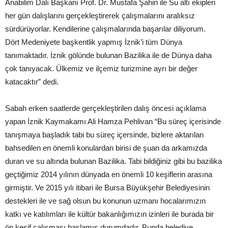
Anabilim Dalı Başkanı Prof. Dr. Mustafa Şahin ile Su altı ekipleri
her gün dalışlarını gerçekleştirerek çalışmalarını aralıksız
sürdürüyorlar. Kendilerine çalışmalarında başarılar diliyorum.
Dört Medeniyete başkentlik yapmış İznik’i tüm Dünya
tanımaktadır. İznik gölünde bulunan Bazilika ile de Dünya daha
çok tanıyacak. Ülkemiz ve ilçemiz turizmine ayrı bir değer
katacaktır” dedi.
Sabah erken saatlerde gerçekleştirilen dalış öncesi açıklama
yapan İznik Kaymakamı Ali Hamza Pehlivan “Bu süreç içerisinde
tanışmaya başladık tabi bu süreç içersinde, bizlere aktarılan
bahsedilen en önemli konulardan birisi de şuan da arkamızda
duran ve su altında bulunan Bazilika. Tabi bildiğiniz gibi bu bazilika
geçtiğimiz 2014 yılının dünyada en önemli 10 keşiflerin arasına
girmiştir. Ve 2015 yılı itibari ile Bursa Büyükşehir Belediyesinin
destekleri ile ve sağ olsun bu konunun uzmanı hocalarımızın
katkı ve katılımları ile kültür bakanlığımızın izinleri ile burada bir
ön keşif çalışması başlamış durumdadır. Bunda belediye