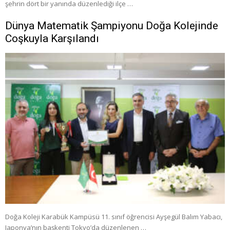
şehrin dört bir yanında düzenlediği ilçe …
Dünya Matematik Şampiyonu Doğa Kolejinde
Coşkuyla Karşılandı
Doğa Koleji Karabük Kampüsü 11. sınıf öğrencisi Ayşegül Balım Yabacı,
Japonya’nın başkenti Tokyo’da düzenlenen …