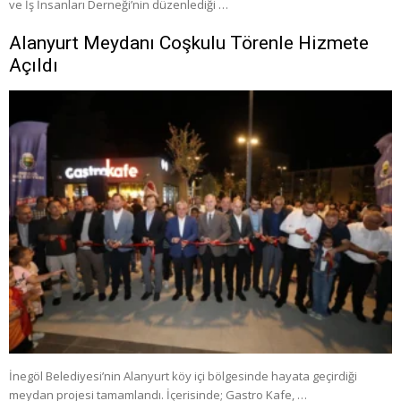
ve İş İnsanları Derneği’nin düzenlediği …
Alanyurt Meydanı Coşkulu Törenle Hizmete
Açıldı
İnegöl Belediyesi’nin Alanyurt köy içi bölgesinde hayata geçirdiği
meydan projesi tamamlandı. İçerisinde; Gastro Kafe, …