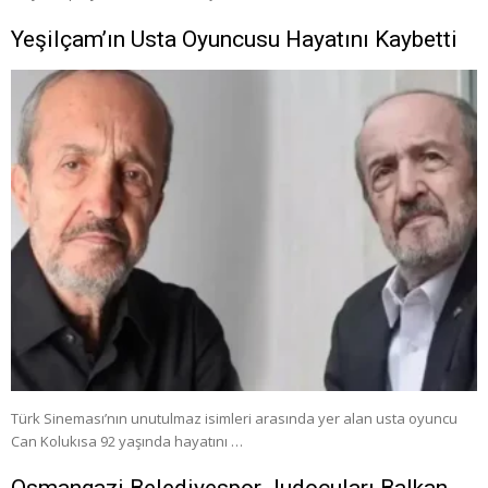
Yeşilçam’ın Usta Oyuncusu Hayatını Kaybetti
Türk Sineması’nın unutulmaz isimleri arasında yer alan usta oyuncu
Can Kolukısa 92 yaşında hayatını …
Osmangazi Belediyespor Judocuları Balkan