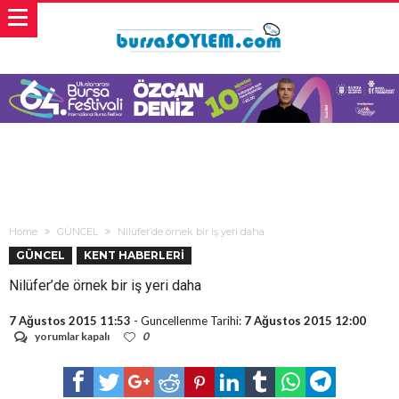
Home
GÜNCEL
Nilüfer’de örnek bir iş yeri daha
GÜNCEL
KENT HABERLERİ
Nilüfer’de örnek bir iş yeri daha
7 Ağustos 2015 11:53
- Guncellenme Tarihi:
7 Ağustos 2015 12:00
Nilüfer’de
yorumlar kapalı
0
örnek
bir
iş
yeri