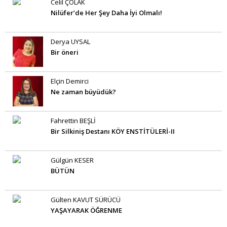
Celil ÇOLAK
Nilüfer’de Her Şey Daha İyi Olmalı!
Derya UYSAL
Bir öneri
Elçin Demirci
Ne zaman büyüdük?
Fahrettin BEŞLİ
Bir Silkiniş Destanı KÖY ENSTİTÜLERİ-II
Gülgün KESER
BÜTÜN
Gülten KAVUT SÜRÜCÜ
YAŞAYARAK ÖĞRENME