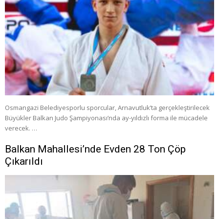
Osmangazi Belediyesporlu sporcular, Arnavutluk’ta gerçekleştirilecek
Büyükler Balkan Judo Şampiyonası’nda ay-yıldızlı forma ile mücadele
verecek. …
Balkan Mahallesi’nde Evden 28 Ton Çöp
Çıkarıldı