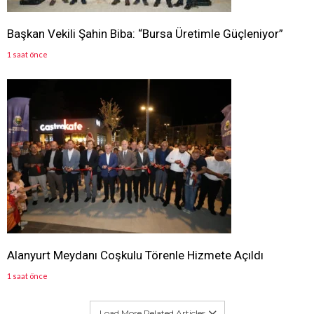
Başkan Vekili Şahin Biba: “Bursa Üretimle Güçleniyor”
1 saat önce
Alanyurt Meydanı Coşkulu Törenle Hizmete Açıldı
1 saat önce
Load More Related Articles