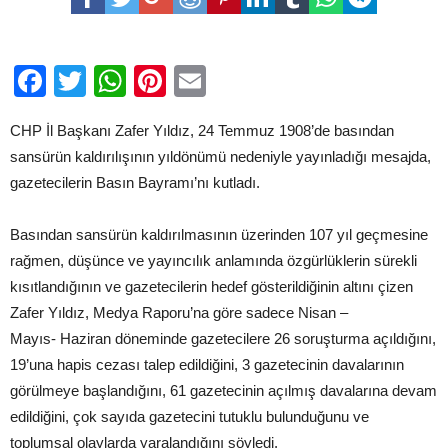
basın
emekçilerinin
bayramını
kutladı
Facebook
Twitter
WhatsApp
Pinterest
Email
için
CHP İl Başkanı Zafer Yıldız, 24 Temmuz 1908’de basından
sansürün kaldırılışının yıldönümü nedeniyle yayınladığı mesajda,
gazetecilerin Basın Bayramı’nı kutladı.
Basından sansürün kaldırılmasının üzerinden 107 yıl geçmesine
rağmen, düşünce ve yayıncılık anlamında özgürlüklerin sürekli
kısıtlandığının ve gazetecilerin hedef gösterildiğinin altını çizen
Zafer Yıldız, Medya Raporu’na göre sadece Nisan –
Mayıs- Haziran döneminde gazetecilere 26 soruşturma açıldığını,
19’una hapis cezası talep edildiğini, 3 gazetecinin davalarının
görülmeye başlandığını, 61 gazetecinin açılmış davalarına devam
edildiğini, çok sayıda gazetecini tutuklu bulunduğunu ve
toplumsal olaylarda yaralandığını söyledi.