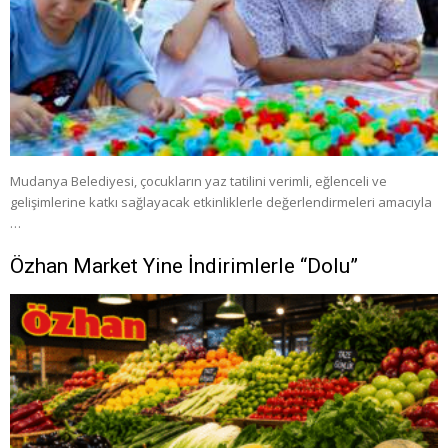
Mudanya Belediyesi, çocukların yaz tatilini verimli, eğlenceli ve
gelişimlerine katkı sağlayacak etkinliklerle değerlendirmeleri amacıyla
…
Özhan Market Yine İndirimlerle “Dolu”