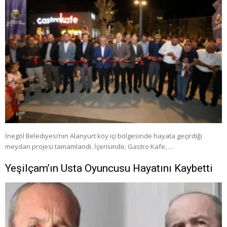
İnegöl Belediyesi’nin Alanyurt köy içi bölgesinde hayata geçirdiği
meydan projesi tamamlandı. İçerisinde; Gastro Kafe, …
Yeşilçam’ın Usta Oyuncusu Hayatını Kaybetti