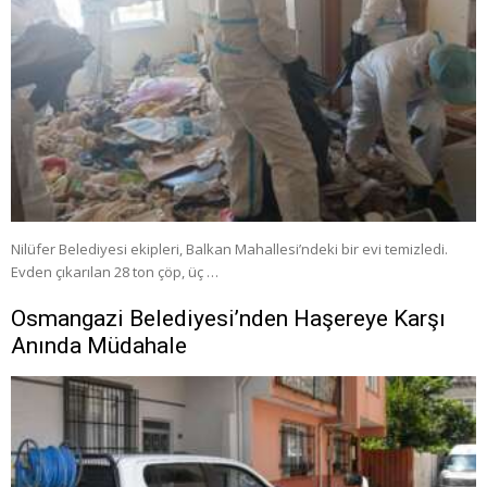
Nilüfer Belediyesi ekipleri, Balkan Mahallesi’ndeki bir evi temizledi.
Evden çıkarılan 28 ton çöp, üç …
Osmangazi Belediyesi’nden Haşereye Karşı
Anında Müdahale