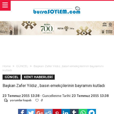
Home
GÜNCEL
Başkan Zafer Yıldız , basın emekçilerinin bayramını
kutladı
GÜNCEL
KENT HABERLERİ
Başkan Zafer Yıldız , basın emekçilerinin bayramını kutladı
23 Temmuz 2015 13:38
- Guncellenme Tarihi:
23 Temmuz 2015 13:38
Başkan
yorumlar kapalı
0
Zafer
Yıldız
,