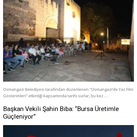
Osmangazi Belediyesi tarafından düzenlenen “Osmangazi’de Yaz Film
Gösterimleri” etkinliği kapsamında tarihi surlar, bu kez …
Başkan Vekili Şahin Biba: “Bursa Üretimle
Güçleniyor”