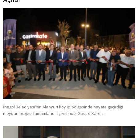
İnegöl Belediyesi’nin Alanyurt köy içi bölgesinde hayata geçirdiği
meydan projesi tamamlandı. İçerisinde; Gastro Kafe, …