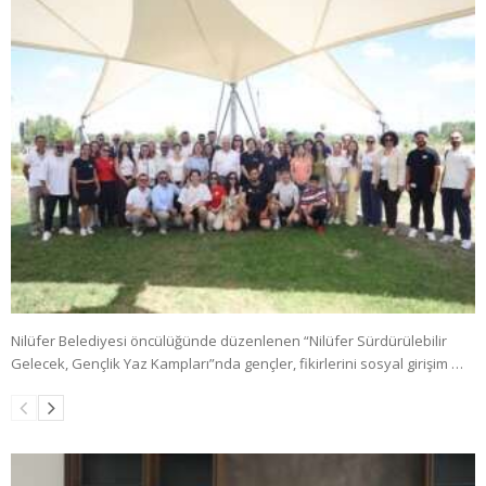
Nilüfer Belediyesi öncülüğünde düzenlenen “Nilüfer Sürdürülebilir
Gelecek, Gençlik Yaz Kampları”nda gençler, fikirlerini sosyal girişim …