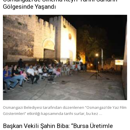
Gölgesinde Yaşandı
Osmangazi Belediyesi tarafından düzenlenen “Osmangazi’de Yaz Film
Gösterimleri” etkinliği kapsamında tarihi surlar, bu kez …
Başkan Vekili Şahin Biba: “Bursa Üretimle