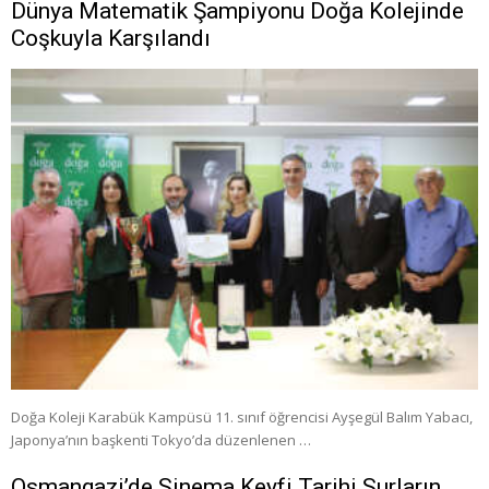
Dünya Matematik Şampiyonu Doğa Kolejinde
Coşkuyla Karşılandı
Doğa Koleji Karabük Kampüsü 11. sınıf öğrencisi Ayşegül Balım Yabacı,
Japonya’nın başkenti Tokyo’da düzenlenen …
Osmangazi’de Sinema Keyfi Tarihi Surların