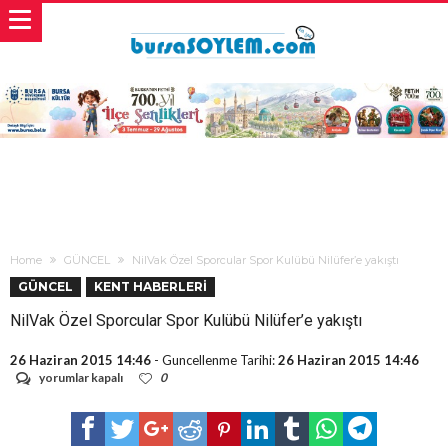
Home
GÜNCEL
NilVak Özel Sporcular Spor Kulübü Nilüfer’e yakıştı
GÜNCEL
KENT HABERLERİ
NilVak Özel Sporcular Spor Kulübü Nilüfer’e yakıştı
26 Haziran 2015 14:46
- Guncellenme Tarihi:
26 Haziran 2015 14:46
NilVak
yorumlar kapalı
0
Özel
Sporcular
Spor
Kulübü