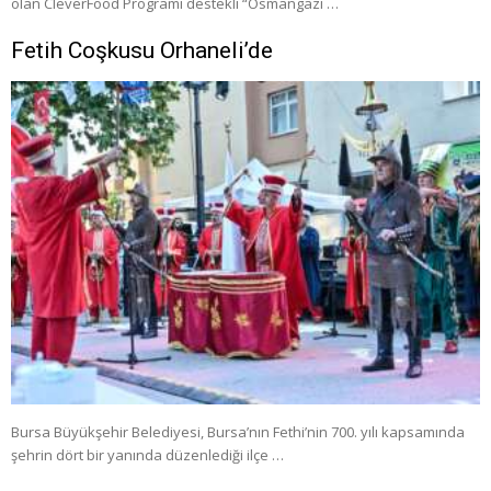
olan CleverFood Programı destekli “Osmangazi …
Fetih Coşkusu Orhaneli’de
Bursa Büyükşehir Belediyesi, Bursa’nın Fethi’nin 700. yılı kapsamında
şehrin dört bir yanında düzenlediği ilçe …