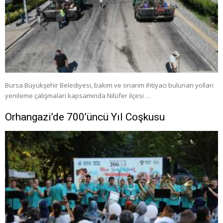
Bursa Büyükşehir Belediyesi, bakım ve onarım ihtiyacı bulunan yolları
yenileme çalışmaları kapsamında Nilüfer ilçesi …
Orhangazi’de 700’üncü Yıl Coşkusu