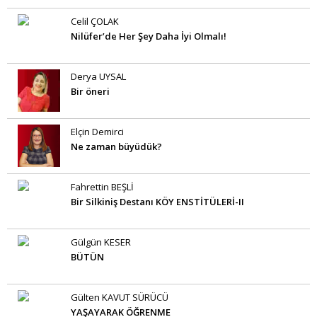
Celil ÇOLAK
Nilüfer’de Her Şey Daha İyi Olmalı!
Derya UYSAL
Bir öneri
Elçin Demirci
Ne zaman büyüdük?
Fahrettin BEŞLİ
Bir Silkiniş Destanı KÖY ENSTİTÜLERİ-II
Gülgün KESER
BÜTÜN
Gülten KAVUT SÜRÜCÜ
YAŞAYARAK ÖĞRENME