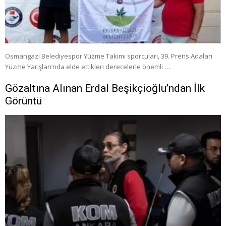
Osmangazi Belediyespor Yüzme Takımı sporcuları, 39. Prens Adaları
Yüzme Yarışları’nda elde ettikleri derecelerle önemli …
Gözaltına Alınan Erdal Beşikçioğlu’ndan İlk
Görüntü