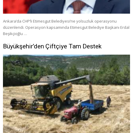
Ankara’da CHP’li Etimesgut Belediyesi’ne yolsuzluk operasyonu
düzenlendi. Operasyon kapsamında Etimesgut Belediye Başkanı Erdal
Beşikçioğlu …
Büyükşehir’den Çiftçiye Tam Destek