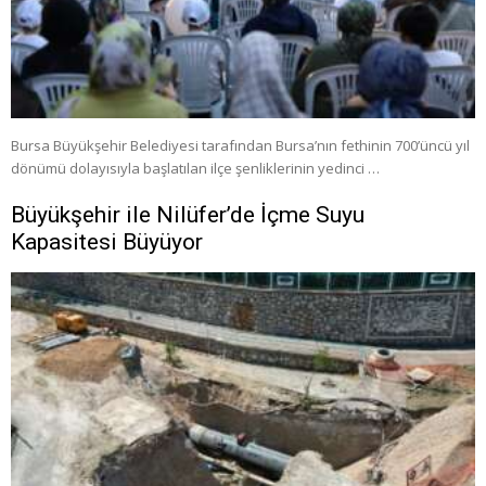
Bursa Büyükşehir Belediyesi tarafından Bursa’nın fethinin 700’üncü yıl
dönümü dolayısıyla başlatılan ilçe şenliklerinin yedinci …
Büyükşehir ile Nilüfer’de İçme Suyu
Kapasitesi Büyüyor