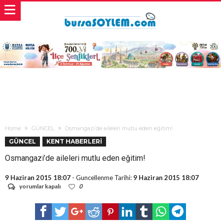
Home
GÜNCEL
Osmangazi’de aileleri mutlu eden eğitim!
GÜNCEL
KENT HABERLERİ
Osmangazi’de aileleri mutlu eden eğitim!
9 Haziran 2015 18:07
- Guncellenme Tarihi:
9 Haziran 2015 18:07
Osmangazi’de
yorumlar kapalı
0
aileleri
mutlu
eden
eğitim!