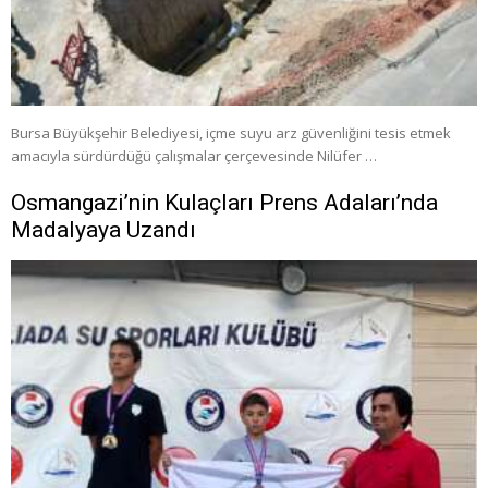
Bursa Büyükşehir Belediyesi, içme suyu arz güvenliğini tesis etmek
amacıyla sürdürdüğü çalışmalar çerçevesinde Nilüfer …
Osmangazi’nin Kulaçları Prens Adaları’nda
Madalyaya Uzandı