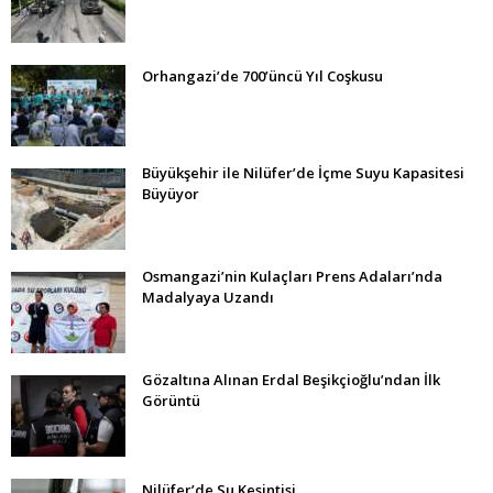
Orhangazi’de 700’üncü Yıl Coşkusu
Büyükşehir ile Nilüfer’de İçme Suyu Kapasitesi
Büyüyor
Osmangazi’nin Kulaçları Prens Adaları’nda
Madalyaya Uzandı
Gözaltına Alınan Erdal Beşikçioğlu’ndan İlk
Görüntü
Nilüfer’de Su Kesintisi