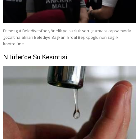
Etimesgut Belediyesi’ne yönelik yolsuzluk soruşturması kapsamında
gözaltına alınan Belediye Başkanı Erdal Beşikçioğlu’nun sağlık
kontrolüne …
Nilüfer’de Su Kesintisi