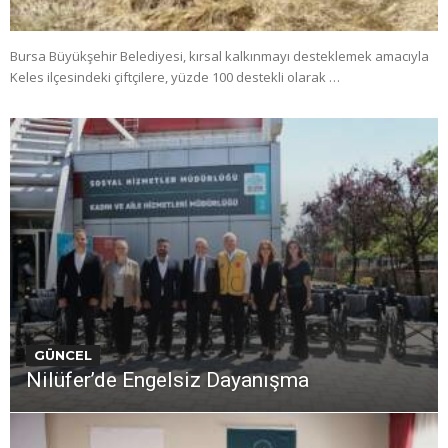
Bursa Büyükşehir Belediyesi, kırsal kalkınmayı desteklemek amacıyla
Keles ilçesindeki çiftçilere, yüzde 100 destekli olarak …
GÜNCEL
Nilüfer’de Engelsiz Dayanışma