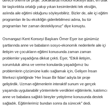
derece önemli bir proje. Sokaklarda molotof kokteyli atan, en ufak
bir taşkınlıkta ortalığı yakıp yıkan kesimlerdeki tek eksiğin,
aslında aile eğitimi olduğunu söyleyebiliriz. Bizler de, aile içi eğitim
programları ile bu eksikliğin giderilebilmesi adına, bu tür
programları her zaman destekliyoruz” diye konuştu.
Osmangazi Kent Konseyi Başkanı Ömer Eşer ise günümüz
şartlarında anne ve babaların sosyo-ekonomik nedenlerle aile içi
iletişim ve çocukların eğitimi konusunda zaman zaman
problemler yaşadığına dikkat çekti. Eşer, “Etkili iletişim,
sorumluluk alma ve verme konularda yaşadığımız bu
problemlerin çözümüne katkı sağlamak için, Gelişen İnsan
Merkezi işbirliğinde ‘Her İnsan Bir fidan’ adıyla bir proje
geliştirdik. Uzman eğitmenlerin interaktif sunum ve gerçek
yaşamda uygulanabilir yöntemlerle verdikleri eğitimlerle, katılımcı
anne ve babalara sağlıklı bireyler yetiştirme konusunda destek
sağladık. Eğitimlerimiz bundan sonra da sürecek” dedi.