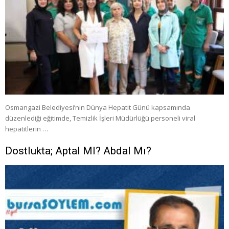
Osmangazi Belediyesi’nin Dünya Hepatit Günü kapsamında
düzenlediği eğitimde, Temizlik İşleri Müdürlüğü personeli viral
hepatitlerin …
Dostlukta; Aptal MI? Abdal Mı?