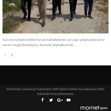
Yaz mevsimiyle birlikte kırsal mahallelerde üst yapı çalışmalarına hız
veren İnegöl Belediyesi, Akıncılar Mahallesinde …
Sitemizde yayınlanan haberlerin telif hakları haber kaynaklarına aittir,
haberleri kopyalamayınız.