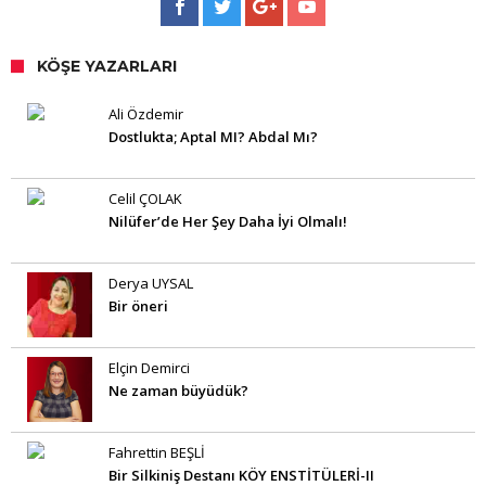
KÖŞE YAZARLARI
Ali Özdemir
Dostlukta; Aptal MI? Abdal Mı?
Celil ÇOLAK
Nilüfer’de Her Şey Daha İyi Olmalı!
Derya UYSAL
Bir öneri
Elçin Demirci
Ne zaman büyüdük?
Fahrettin BEŞLİ
Bir Silkiniş Destanı KÖY ENSTİTÜLERİ-II