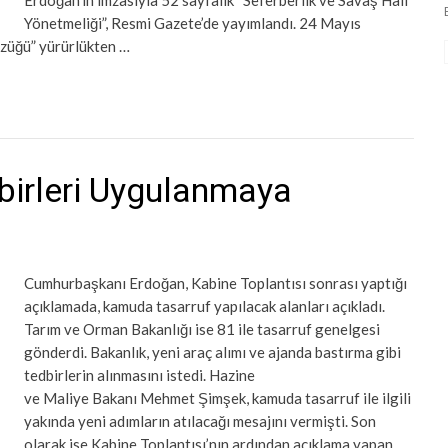
Erdoğan’ın imzasıyla 52 sayfalık “Seferberlik ve Savaş Hâli
Yönetmeliği”, Resmi Gazete’de yayımlandı. 24 Mayıs
üzüğü” yürürlükten …
irleri Uygulanmaya
Cumhurbaşkanı Erdoğan, Kabine Toplantısı sonrası yaptığı
açıklamada, kamuda tasarruf yapılacak alanları açıkladı.
Tarım ve Orman Bakanlığı ise 81 ile tasarruf genelgesi
gönderdi. Bakanlık, yeni araç alımı ve ajanda bastırma gibi
tedbirlerin alınmasını istedi. Hazine
ve Maliye Bakanı Mehmet Şimşek, kamuda tasarruf ile ilgili
yakında yeni adımların atılacağı mesajını vermişti. Son
olarak ise Kabine Toplantısı’nın ardından açıklama yapan