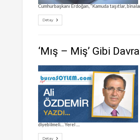
Cumhurbaşkanı Erdoğan, “Kamuda taşıtlar, binalar,
Detay
‘Mış – Miş’ Gibi Davr
diyebilmeli… Yerel …
Detay