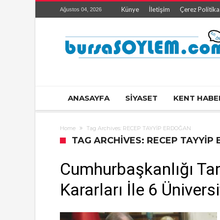
Künye
İletişim
Çerez Politika
Ağustos 04, 2026
ANASAYFA
SİYASET
KENT HABE
Home
Tag Archives: RECEP TAYYİP ERDOĞAN
TAG ARCHIVES: RECEP TAYYİP
Cumhurbaşkanlığı Ta
Kararları İle 6 Üniver