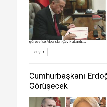
göreve ise Alparslan Çevik atandı. …
Detay
Cumhurbaşkanı Erdoğa
Görüşecek