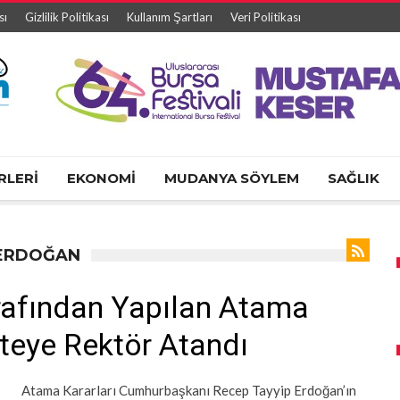
sı
Gizlilik Politikası
Kullanım Şartları
Veri Politikası
RLERİ
EKONOMİ
MUDANYA SÖYLEM
SAĞLIK
 ERDOĞAN
rafından Yapılan Atama
siteye Rektör Atandı
Atama Kararları Cumhurbaşkanı Recep Tayyip Erdoğan’ın