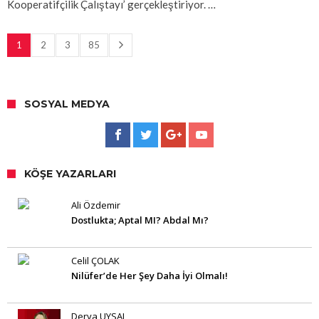
Kooperatifçilik Çalıştayı’ gerçekleştiriyor. …
1
2
3
85
SOSYAL MEDYA
KÖŞE YAZARLARI
Ali Özdemir
Dostlukta; Aptal MI? Abdal Mı?
Celil ÇOLAK
Nilüfer’de Her Şey Daha İyi Olmalı!
Derya UYSAL