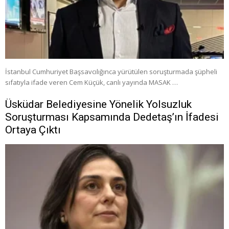
İstanbul Cumhuriyet Başsavcılığınca yürütülen soruşturmada şüpheli
sıfatıyla ifade veren Cem Küçük, canlı yayında MASAK …
Üsküdar Belediyesine Yönelik Yolsuzluk
Soruşturması Kapsamında Dedetaş’ın İfadesi
Ortaya Çıktı