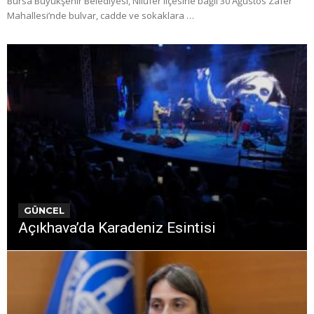
Bursa Büyükşehir Belediyesi, Nilüfer ilçesine bağlı 30 Ağustos Zafer
Mahallesi’nde bulvar, cadde ve sokaklara …
GÜNCEL
Açıkhava’da Karadeniz Esintisi