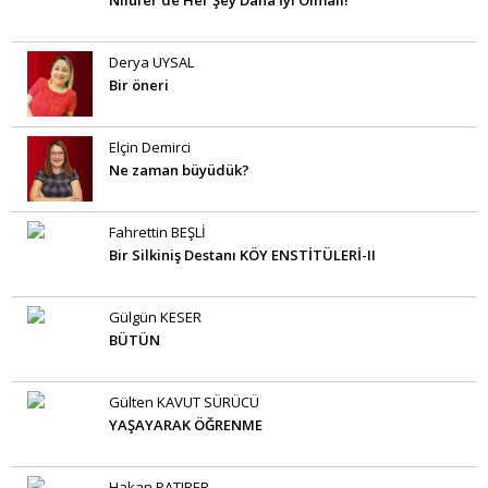
Nilüfer’de Her Şey Daha İyi Olmalı!
Derya UYSAL
Bir öneri
Elçin Demirci
Ne zaman büyüdük?
Fahrettin BEŞLİ
Bir Silkiniş Destanı KÖY ENSTİTÜLERİ-II
Gülgün KESER
BÜTÜN
Gülten KAVUT SÜRÜCÜ
YAŞAYARAK ÖĞRENME
Hakan PATIRER