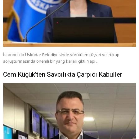
İstanbul’da Üsküdar Belediyesinde yürütülen rüşvet ve irtikap
soruşturmasında önemli bir yargı kararı çıktı. Yapı …
Cem Küçük’ten Savcılıkta Çarpıcı Kabuller