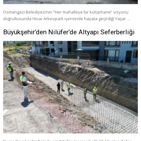
Osmangazi Belediyesi’nin “Her mahalleye bir kütüphane” vizyonu
doğrultusunda Hisar Arkeopark içerisinde hayata geçirdiği Yaşar …
Büyükşehir’den Nilüfer’de Altyapı Seferberliği