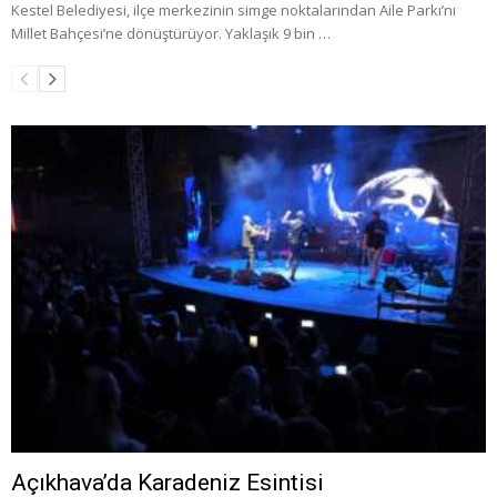
Kestel Belediyesi, ilçe merkezinin simge noktalarından Aile Parkı’nı
Millet Bahçesi’ne dönüştürüyor. Yaklaşık 9 bin …
Açıkhava’da Karadeniz Esintisi