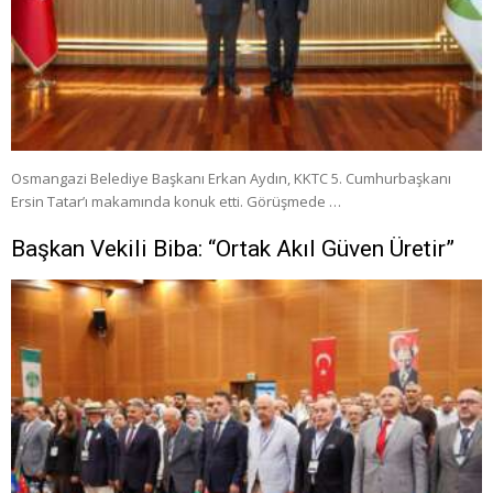
Osmangazi Belediye Başkanı Erkan Aydın, KKTC 5. Cumhurbaşkanı
Ersin Tatar’ı makamında konuk etti. Görüşmede …
Başkan Vekili Biba: “Ortak Akıl Güven Üretir”