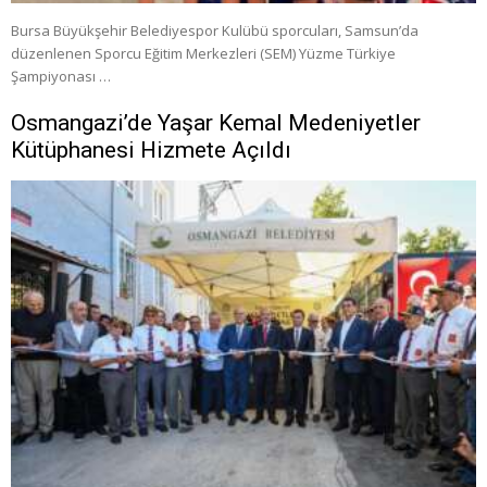
Bursa Büyükşehir Belediyespor Kulübü sporcuları, Samsun’da
düzenlenen Sporcu Eğitim Merkezleri (SEM) Yüzme Türkiye
Şampiyonası …
Osmangazi’de Yaşar Kemal Medeniyetler
Kütüphanesi Hizmete Açıldı