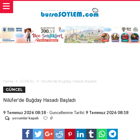
Home
GÜNCEL
Nilüfer’de Buğday Hasadı Başladı
GÜNCEL
Nilüfer’de Buğday Hasadı Başladı
9 Temmuz 2026 08:18
- Guncellenme Tarihi:
9 Temmuz 2026 08:18
Nilüfer’de
yorumlar kapalı
0
Buğday
Hasadı
Başladı
için