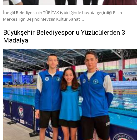
İnegöl Belediyesi’nin TÜBİTAK iş birliğinde hayata geçirdiği Bilim
Merkezi için Beşinci Mevsim Kültür Sanat …
Büyükşehir Belediyesporlu Yüzücülerden 3
Madalya