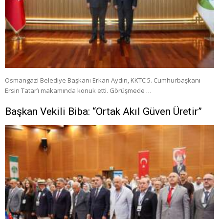
Osmangazi Belediye Başkanı Erkan Aydın, KKTC 5. Cumhurbaşkanı
Ersin Tatar’ı makamında konuk etti. Görüşmede …
Başkan Vekili Biba: “Ortak Akıl Güven Üretir”