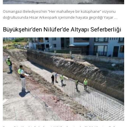
Osmangazi Belediyesi’nin “Her mahalleye bir kütüphane” vizyonu
doğrultusunda Hisar Arkeopark içerisinde hayata geçirdiği Yaşar …
Büyükşehir’den Nilüfer’de Altyapı Seferberliği