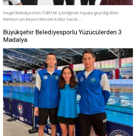
İnegöl Belediyesi’nin TÜBİTAK iş birliğinde hayata geçirdiği Bilim
Merkezi için Beşinci Mevsim Kültür Sanat …
Büyükşehir Belediyesporlu Yüzücülerden 3
Madalya