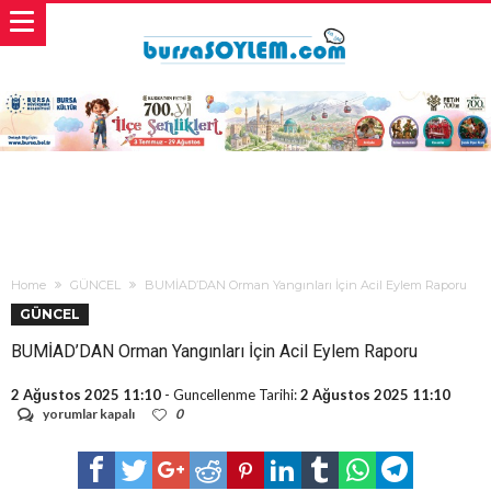
Home
GÜNCEL
BUMİAD’DAN Orman Yangınları İçin Acil Eylem Raporu
GÜNCEL
BUMİAD’DAN Orman Yangınları İçin Acil Eylem Raporu
2 Ağustos 2025 11:10
- Guncellenme Tarihi:
2 Ağustos 2025 11:10
BUMİAD’DAN
yorumlar kapalı
0
Orman
Yangınları
İçin
Acil