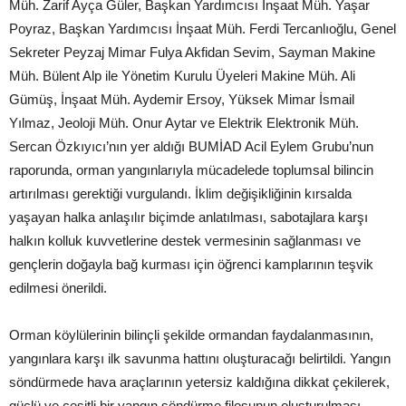
Müh. Zarif Ayça Güler, Başkan Yardımcısı İnşaat Müh. Yaşar
Poyraz, Başkan Yardımcısı İnşaat Müh. Ferdi Tercanlıoğlu, Genel
Sekreter Peyzaj Mimar Fulya Akfidan Sevim, Sayman Makine
Müh. Bülent Alp ile Yönetim Kurulu Üyeleri Makine Müh. Ali
Gümüş, İnşaat Müh. Aydemir Ersoy, Yüksek Mimar İsmail
Yılmaz, Jeoloji Müh. Onur Aytar ve Elektrik Elektronik Müh.
Sercan Özkıyıcı’nın yer aldığı BUMİAD Acil Eylem Grubu’nun
raporunda, orman yangınlarıyla mücadelede toplumsal bilincin
artırılması gerektiği vurgulandı. İklim değişikliğinin kırsalda
yaşayan halka anlaşılır biçimde anlatılması, sabotajlara karşı
halkın kolluk kuvvetlerine destek vermesinin sağlanması ve
gençlerin doğayla bağ kurması için öğrenci kamplarının teşvik
edilmesi önerildi.
Orman köylülerinin bilinçli şekilde ormandan faydalanmasının,
yangınlara karşı ilk savunma hattını oluşturacağı belirtildi. Yangın
söndürmede hava araçlarının yetersiz kaldığına dikkat çekilerek,
güçlü ve çeşitli bir yangın söndürme filosunun oluşturulması