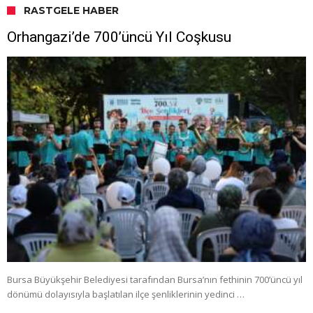
RASTGELE HABER
Orhangazi’de 700’üncü Yıl Coşkusu
Bursa Büyükşehir Belediyesi tarafından Bursa’nın fethinin 700’üncü yıl
dönümü dolayısıyla başlatılan ilçe şenliklerinin yedinci …