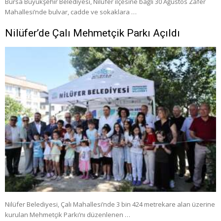
Bursa Büyükşehir Belediyesi, Nilüfer ilçesine bağlı 30 Ağustos Zafer
Mahallesi’nde bulvar, cadde ve sokaklara …
Nilüfer’de Çalı Mehmetçik Parkı Açıldı
Nilüfer Belediyesi, Çalı Mahallesi’nde 3 bin 424 metrekare alan üzerine
kurulan Mehmetçik Parkı’nı düzenlenen …