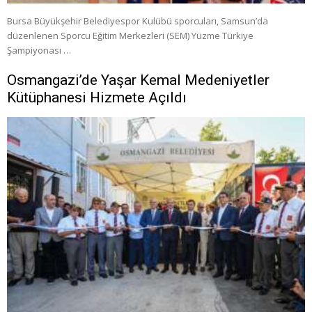
Bursa Büyükşehir Belediyespor Kulübü sporcuları, Samsun’da
düzenlenen Sporcu Eğitim Merkezleri (SEM) Yüzme Türkiye
Şampiyonası …
Osmangazi’de Yaşar Kemal Medeniyetler
Kütüphanesi Hizmete Açıldı