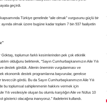
hayata geçirdi.
ri kapsamında Türkiye genelinde “aile olmak” vurgusunu güçlü bir
ayında olmak üzere bugüne kadar toplam 7 bin 937 faaliyetin
uz”
Göktaş, toplumun farklı kesimlerinden pek çok etkinlik
 katılım olduğunu belirterek, “Sayın Cumhurbaşkanımızın Aile Yılı
i ve destek gördük. Ailenin öneminin vurgulanması ve
erek ekonomik destek programlarına başvurular, gerekse
 bir teveccüh gördü. Bu da Sayın Cumhurbaşkanımızın Aile Yılı
z de bu toplumsal sahiplenmenin hakkını vermek için
 Yılı vesilesiyle oluşan bu olumlu karşılığın Aile ve Nüfus 10
 gösterici olacağına inanıyoruz.” ifadelerini kullandı.