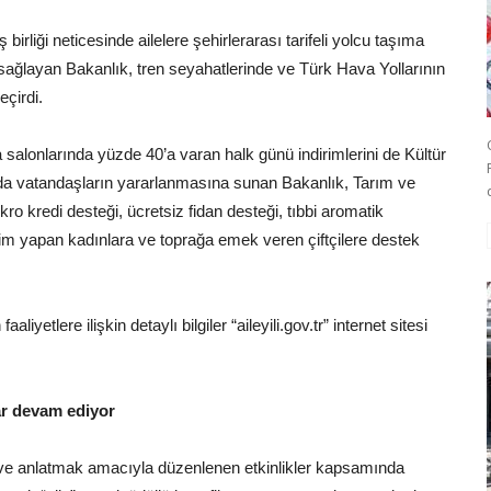
 birliği neticesinde ailelere şehirlerarası tarifeli yolcu taşıma
sağlayan Bakanlık, tren seyahatlerinde ve Türk Hava Yollarının
eçirdi.
salonlarında yüzde 40’a varan halk günü indirimlerini de Kültür
nda vatandaşların yararlanmasına sunan Bakanlık, Tarım ve
ro kredi desteği, ücretsiz fidan desteği, tıbbi aromatik
etim yapan kadınlara ve toprağa emek veren çiftçilere destek
iyetlere ilişkin detaylı bilgiler “aileyili.gov.tr” internet sitesi
ar devam ediyor
ve anlatmak amacıyla düzenlenen etkinlikler kapsamında