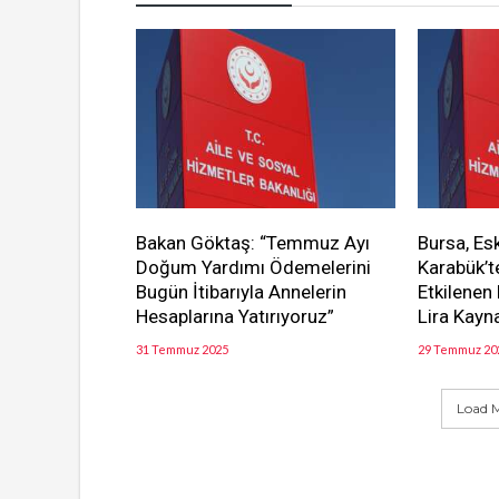
Bakan Göktaş: “Temmuz Ayı
Bursa, Es
Doğum Yardımı Ödemelerini
Karabük’t
Bugün İtibarıyla Annelerin
Etkilenen
Hesaplarına Yatırıyoruz”
Lira Kayna
31 Temmuz 2025
29 Temmuz 20
Load M