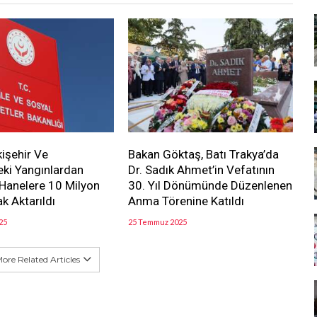
kişehir Ve
Bakan Göktaş, Batı Trakya’da
eki Yangınlardan
Dr. Sadık Ahmet’in Vefatının
 Hanelere 10 Milyon
30. Yıl Dönümünde Düzenlenen
k Aktarıldı
Anma Törenine Katıldı
25
25 Temmuz 2025
ore Related Articles