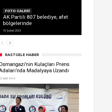
FOTO GALERİ
AK Partili 807 belediye, afet
bölgelerinde
10 Şubat 2023
RASTGELE HABER
Osmangazi’nin Kulaçları Prens
Adaları’nda Madalyaya Uzandı
22 saat önce