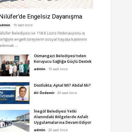
Nilüfer’de Engelsiz Dayanışma
admin
19 saat önce
Nilüfer Belediyesi ve 118-K Lions Federasyonu iş
birliğiyle engelli bireylerin sosyal hayata katılımını
artırmak …
Osmangazi Belediyesi’nden
Koruyucu Sağlığa Güçlü Destek
admin
19 saat önce
Dostlukta; Aptal MI? Abdal Mı?
Ali Özdemir
20 saat önce
İnegöl Belediyesi Yetki
Alanındaki Bölgelerde Asfalt
Uygulamalarına Devam Ediyor
admin
20 saat önce