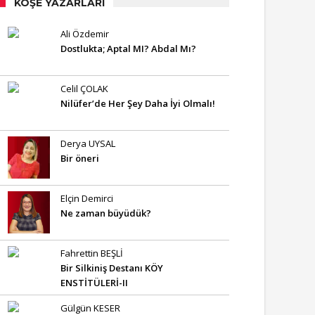
KÖŞE YAZARLARI
Ali Özdemir
Dostlukta; Aptal MI? Abdal Mı?
Celil ÇOLAK
Nilüfer’de Her Şey Daha İyi Olmalı!
Derya UYSAL
Bir öneri
Elçin Demirci
Ne zaman büyüdük?
Fahrettin BEŞLİ
Bir Silkiniş Destanı KÖY
ENSTİTÜLERİ-II
Gülgün KESER