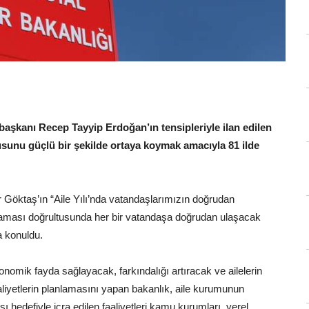
aşkanı Recep Tayyip Erdoğan’ın tensipleriyle ilan edilen
usunu güçlü bir şekilde ortaya koymak amacıyla 81 ilde
Göktaş’ın “Aile Yılı’nda vatandaşlarımızın doğrudan
laması doğrultusunda her bir vatandaşa doğrudan ulaşacak
a konuldu.
nomik fayda sağlayacak, farkındalığı artıracak ve ailelerin
aliyetlerin planlamasını yapan bakanlık, aile kurumunun
sı hedefiyle icra edilen faaliyetleri kamu kurumları, yerel