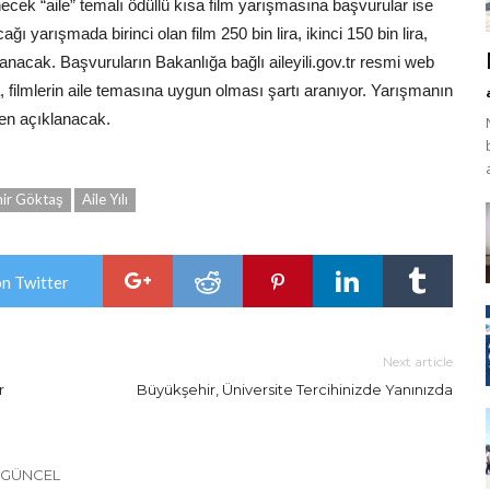
ecek “aile” temalı ödüllü kısa film yarışmasına başvurular ise
 yarışmada birinci olan film 250 bin lira, ikinci 150 bin lira,
nacak. Başvuruların Bakanlığa bağlı aileyili.gov.tr resmi web
, filmlerin aile temasına uygun olması şartı aranıyor. Yarışmanın
nden açıklanacak.
mir Göktaş
Aile Yılı
on Twitter
Next article
r
Büyükşehir, Üniversite Tercihinizde Yanınızda
 GÜNCEL