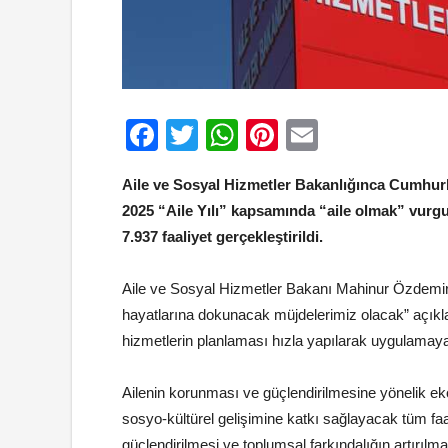
Facebook
Twitter
WhatsApp
Pinterest
Email
Aile ve Sosyal Hizmetler Bakanlığınca Cumhurb
2025 “Aile Yılı” kapsamında “aile olmak” vurg
7.937 faaliyet gerçekleştirildi.
Aile ve Sosyal Hizmetler Bakanı Mahinur Özdemir 
hayatlarına dokunacak müjdelerimiz olacak” açık
hizmetlerin planlaması hızla yapılarak uygulamay
Ailenin korunması ve güçlendirilmesine yönelik eko
sosyo-kültürel gelişimine katkı sağlayacak tüm fa
güçlendirilmesi ve toplumsal farkındalığın artırılma