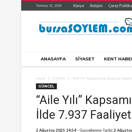
Künye
İletişim
Çerez Politika
Temmuz 31, 2026
ANASAYFA
SİYASET
KENT HABE
Home
GÜNCEL
“Aile Yılı” Kapsamında Bugüne Kadar 81 
GÜNCEL
“Aile Yılı” Kapsa
İlde 7.937 Faaliyet
2 Ağustos 2025 14:54
- Guncellenme Tarihi:
2 Ağustos