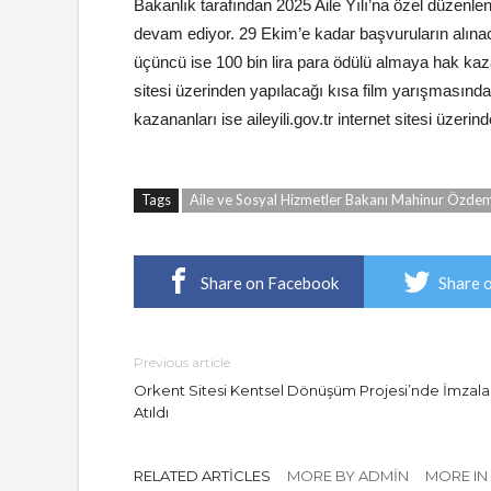
Bakanlık tarafından 2025 Aile Yılı’na özel düzenlen
devam ediyor. 29 Ekim’e kadar başvuruların alınacağı
üçüncü ise 100 bin lira para ödülü almaya hak kaza
sitesi üzerinden yapılacağı kısa film yarışmasında
kazananları ise aileyili.gov.tr internet sitesi üzeri
Tags
Aile ve Sosyal Hizmetler Bakanı Mahinur Özde
Share on Facebook
Share 
Previous article
Orkent Sitesi Kentsel Dönüşüm Projesi’nde İmzala
Atıldı
RELATED ARTICLES
MORE BY ADMIN
MORE IN