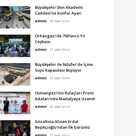
Büyükşehir’den Akademi
Caddesi’ne Konfor Ayarı
admin
20 saat önce
Orhangazi’de 700’üncü Yıl
Coşkusu
admin
21 saat önce
Büyükşehir ile Nilüfer’de İçme
Suyu Kapasitesi Büyüyor
admin
21 saat önce
Osmangazi’nin Kulaçları Prens
Adaları’nda Madalyaya Uzandı
admin
22 saat önce
Gözaltına Alınan Erdal
Beşikçioğlu’ndan İlk Görüntü
admin
22 saat önce