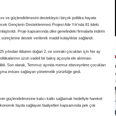
sını ve güçlendirilmesini destekleyici birçok politika hayata
necek Gençlerin Desteklenmesi Projesi Aile Yılı’nda 81 ildeki
nlaştırıldı. Proje kapsamında ülke genelindeki firmalarla indirim
 süreçlerine destek verilerek maddi kolaylıklar sağlandı.
5 yılından itibaren doğan 2. ve sonraki çocukları için her ay
itikalarının uzun vadeli bir bakış açısıyla ele alınması
 edildi. Son olarak, Temmuz ayında memur ebeveynlere çocukları
ışma imkanı sağlayan yönetmelik yürürlüğe girdi.
enin güçlendirilmesine kalıcı katkı sağlamak hedefiyle hareket
 ekonomik fayda sağlayan faaliyetleri kapsamında pek çok