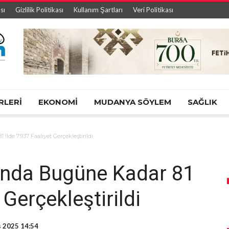
sı
Gizlilik Politikası
Kullanım Şartları
Veri Politikası
RLERİ
EKONOMİ
MUDANYA SÖYLEM
SAĞLIK
İlde 7.937 Faaliyet Gerçekleştirildi
mında Bugüne Kadar 81
 Gerçekleştirildi
 2025 14:54