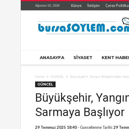
Künye
İletişim
Çerez Politika
Ağustos 02, 2026
ANASAYFA
SİYASET
KENT HABE
Home
GÜNCEL
Büyükşehir, Yangın Bölgesindeki Yaral
GÜNCEL
Büyükşehir, Yangın
Sarmaya Başlıyor
29 Temmuz 2025 18:40
- Guncellenme Tarihi:
29 Temm