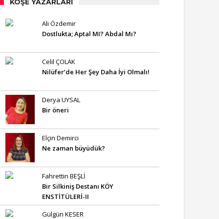
KÖŞE YAZARLARI
Ali Özdemir
Dostlukta; Aptal MI? Abdal Mı?
Celil ÇOLAK
Nilüfer’de Her Şey Daha İyi Olmalı!
Derya UYSAL
Bir öneri
Elçin Demirci
Ne zaman büyüdük?
Fahrettin BEŞLİ
Bir Silkiniş Destanı KÖY
ENSTİTÜLERİ-II
Gülgün KESER