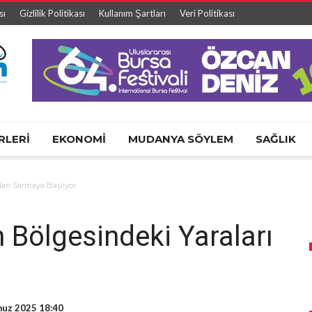
sı
Gizlilik Politikası
Kullanım Şartları
Veri Politikası
RLERİ
EKONOMİ
MUDANYA SÖYLEM
SAĞLIK
arı Sarmaya Başlıyor
 Bölgesindeki Yaraları
uz 2025 18:40