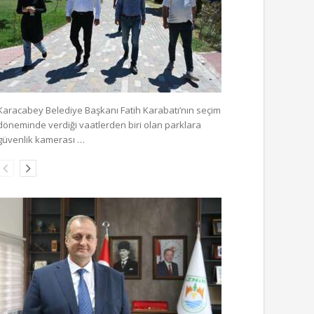
Karacabey Belediye Başkanı Fatih Karabatı’nın seçim
döneminde verdiği vaatlerden biri olan parklara
güvenlik kamerası …