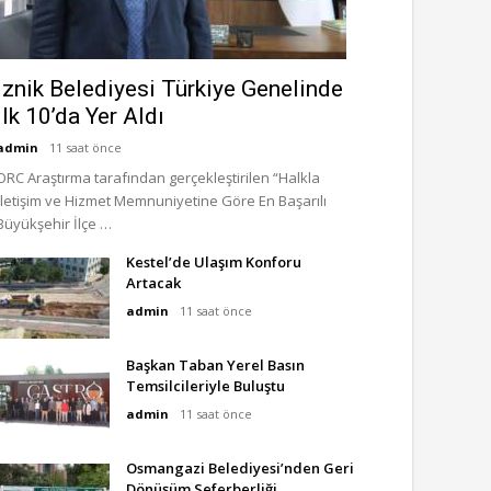
İznik Belediyesi Türkiye Genelinde
İlk 10’da Yer Aldı
admin
11 saat önce
ORC Araştırma tarafından gerçekleştirilen “Halkla
İletişim ve Hizmet Memnuniyetine Göre En Başarılı
Büyükşehir İlçe …
Kestel’de Ulaşım Konforu
Artacak
admin
11 saat önce
Başkan Taban Yerel Basın
Temsilcileriyle Buluştu
admin
11 saat önce
Osmangazi Belediyesi’nden Geri
Dönüşüm Seferberliği