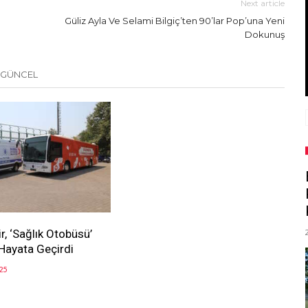
Next article
Güliz Ayla Ve Selami Bilgiç’ten 90’lar Pop’una Yeni
Dokunuş
 GÜNCEL
r, ‘Sağlık Otobüsü’
 Hayata Geçirdi
25