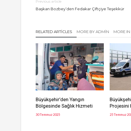
Previous article
Başkan Bozbey’den Fedakar Çiftçiye Teşekkür
RELATED ARTICLES
MORE BY ADMIN
MORE IN
Büyükşehir’den Yangın
Büyükşehi
Bölgesinde Sağlık Hizmeti
Projesini
30 Temmuz 2025
25 Temmuz 20