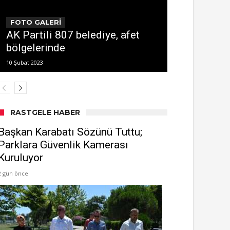
FOTO GALERİ
AK Partili 807 belediye, afet
bölgelerinde
10 Şubat 2023
RASTGELE HABER
Başkan Karabatı Sözünü Tuttu;
Parklara Güvenlik Kamerası
Kuruluyor
2 gün önce