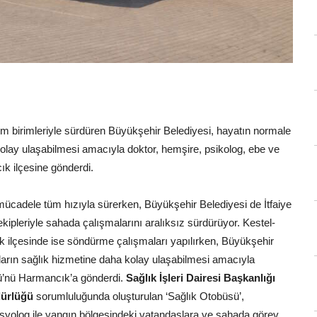
m birimleriyle sürdüren Büyükşehir Belediyesi, hayatın normale
olay ulaşabilmesi amacıyla doktor, hemşire, psikolog, ebe ve
k ilçesine gönderdi.
 mücadele tüm hızıyla sürerken, Büyükşehir Belediyesi de İtfaiye
ipleriyle sahada çalışmalarını aralıksız sürdürüyor. Kestel-
ilçesinde ise söndürme çalışmaları yapılırken, Büyükşehir
arın sağlık hizmetine daha kolay ulaşabilmesi amacıyla
sü’nü Harmancık’a gönderdi.
Sağlık İşleri Dairesi Başkanlığı
dürlüğü
sorumluluğunda oluşturulan ‘Sağlık Otobüsü’,
osyolog ile yangın bölgesindeki vatandaşlara ve sahada görev