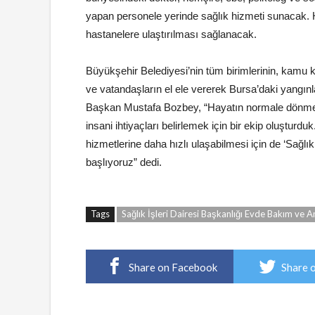
yapan personele yerinde sağlık hizmeti sunacak. H
hastanelere ulaştırılması sağlanacak.
Büyükşehir Belediyesi’nin tüm birimlerinin, kamu kur
ve vatandaşların el ele vererek Bursa’daki yangın
Başkan Mustafa Bozbey, “Hayatın normale dönmesi 
insani ihtiyaçları belirlemek için bir ekip oluştur
hizmetlerine daha hızlı ulaşabilmesi için de ‘Sağ
başlıyoruz” dedi.
Tags
Sağlık İşleri Dairesi Başkanlığı Evde Bakım ve
Share on Facebook
Share 