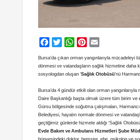
Facebook
Twitter
WhatsApp
Pinterest
Email
Bursa’da çıkan orman yangınlarıyla mücadeleyi tü
dönmesi ve vatandaşların sağlık hizmetine daha k
sosyologdan oluşan ‘
Sağlık Otobüsü
’nü Harmancı
Bursa’da 4 gündür etkili olan orman yangınlarıyla
Daire Başkanlığı başta olmak üzere tüm birim ve ek
Gürsu bölgesinde soğutma çalışmaları, Harmancık 
Belediyesi, hayatın normale dönmesi ve vatandaşl
geçtiğimiz günlerde hizmete aldığı ‘Sağlık Otobü
Evde Bakım ve Ambulans Hizmetleri Şube Mü
bünyesindeki doktor, hemşire, ebe, psikolog ve s