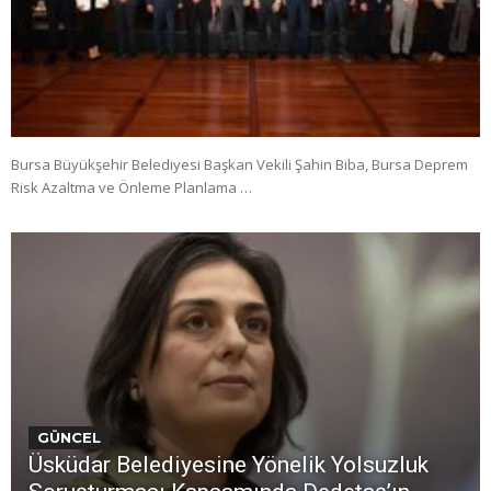
Bursa Büyükşehir Belediyesi Başkan Vekili Şahin Biba, Bursa Deprem
Risk Azaltma ve Önleme Planlama …
GÜNCEL
Üsküdar Belediyesine Yönelik Yolsuzluk