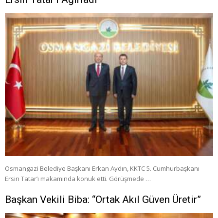
Osmangazi Belediye Başkanı Erkan Aydın, KKTC 5. Cumhurbaşkanı
Ersin Tatar’ı makamında konuk etti. Görüşmede …
Başkan Vekili Biba: “Ortak Akıl Güven Üretir”