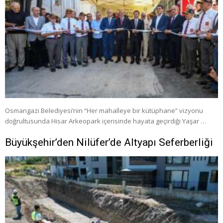
Osmangazi Belediyesi’nin “Her mahalleye bir kütüphane” vizyonu
doğrultusunda Hisar Arkeopark içerisinde hayata geçirdiği Yaşar …
Büyükşehir’den Nilüfer’de Altyapı Seferberliği