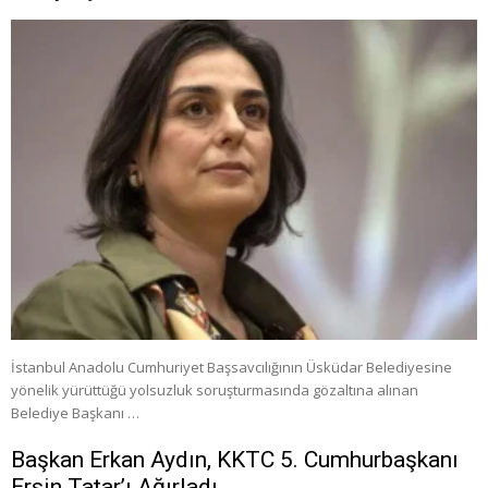
İstanbul Anadolu Cumhuriyet Başsavcılığının Üsküdar Belediyesine
yönelik yürüttüğü yolsuzluk soruşturmasında gözaltına alınan
Belediye Başkanı …
Başkan Erkan Aydın, KKTC 5. Cumhurbaşkanı
Ersin Tatar’ı Ağırladı