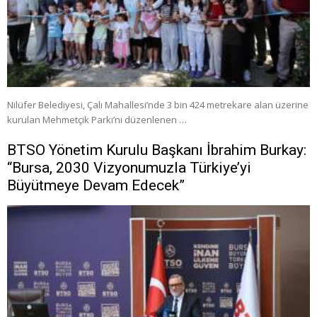
Nilüfer Belediyesi, Çalı Mahallesi’nde 3 bin 424 metrekare alan üzerine
kurulan Mehmetçik Parkı’nı düzenlenen …
BTSO Yönetim Kurulu Başkanı İbrahim Burkay:
“Bursa, 2030 Vizyonumuzla Türkiye’yi
Büyütmeye Devam Edecek”