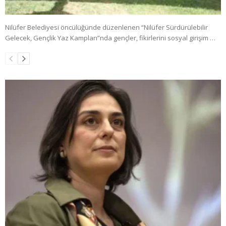
Nilüfer Belediyesi öncülüğünde düzenlenen “Nilüfer Sürdürülebilir
Gelecek, Gençlik Yaz Kampları”nda gençler, fikirlerini sosyal girişim …