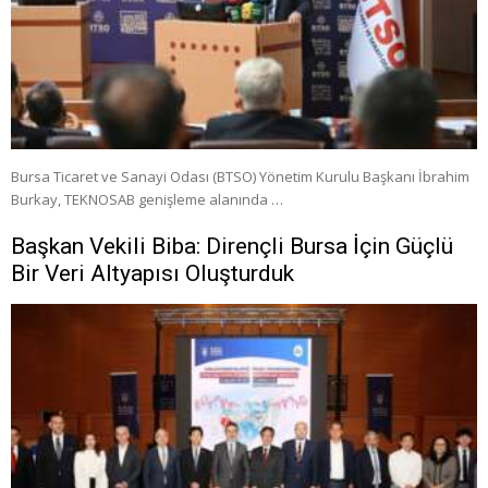
Bursa Ticaret ve Sanayi Odası (BTSO) Yönetim Kurulu Başkanı İbrahim
Burkay, TEKNOSAB genişleme alanında …
Başkan Vekili Biba: Dirençli Bursa İçin Güçlü
Bir Veri Altyapısı Oluşturduk