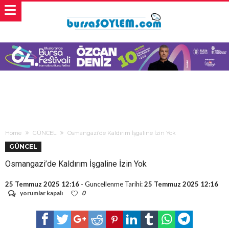
Home
GÜNCEL
Osmangazi’de Kaldırım İşgaline İzin Yok
GÜNCEL
Osmangazi’de Kaldırım İşgaline İzin Yok
25 Temmuz 2025 12:16
- Guncellenme Tarihi:
25 Temmuz 2025 12:16
Osmangazi’de
yorumlar kapalı
0
Kaldırım
İşgaline
İzin
Yok