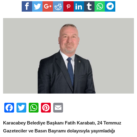
24
Temmuz
Gazeteciler
Ve
Basın
Bayramı
Mesajı
için
Facebook
Twitter
WhatsApp
Pinterest
Email
Karacabey Belediye Başkanı Fatih Karabatı, 24 Temmuz
Gazeteciler ve Basın Bayramı dolayısıyla yayımladığı