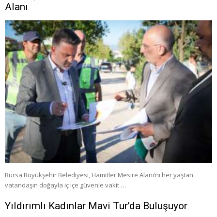
Alanı
Bursa Büyükşehir Belediyesi, Hamitler Mesire Alanı’nı her yaştan
vatandaşın doğayla iç içe güvenle vakit …
Yıldırımlı Kadınlar Mavi Tur’da Buluşuyor