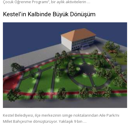
Çocuk Öğrenme Programı”, bir aylık aktivitelerin …
Kestel’in Kalbinde Büyük Dönüşüm
Kestel Belediyesi, ilçe merkezinin simge noktalarından Aile Parkı’nı
Millet Bahçesi’ne dönüştürüyor. Yaklaşık 9 bin …