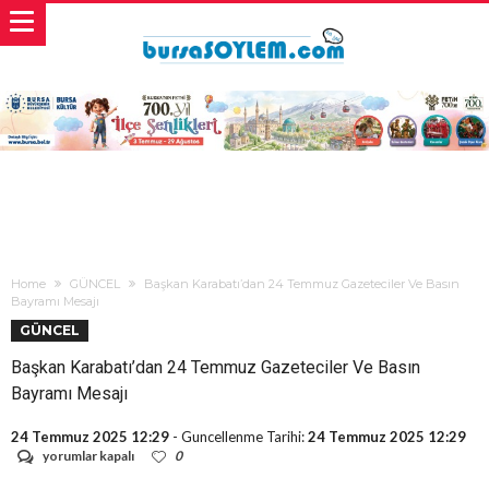
Home
GÜNCEL
Başkan Karabatı’dan 24 Temmuz Gazeteciler Ve Basın
Bayramı Mesajı
GÜNCEL
Başkan Karabatı’dan 24 Temmuz Gazeteciler Ve Basın
Bayramı Mesajı
24 Temmuz 2025 12:29
- Guncellenme Tarihi:
24 Temmuz 2025 12:29
Başkan
yorumlar kapalı
0
Karabatı’dan