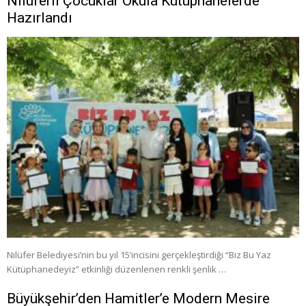
Nilüferli Çocuklar Okula Kütüphanelerde
Hazırlandı
Nilüfer Belediyesi’nin bu yıl 15’incisini gerçekleştirdiği “Biz Bu Yaz
Kütüphanedeyiz” etkinliği düzenlenen renkli şenlik …
Büyükşehir’den Hamitler’e Modern Mesire