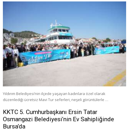
Yıldırım Belediyesi’nin ilçede yaşayan kadınlara özel olarak
düzenlediği ücretsiz Mavi Tur seferleri, neşeli görüntülerle …
KKTC 5. Cumhurbaşkanı Ersin Tatar
Osmangazi Belediyesi’nin Ev Sahipliğinde
Bursa’da