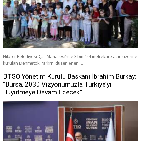
Nilüfer Belediyesi, Çalı Mahallesi’nde 3 bin 424 metrekare alan üzerine
kurulan Mehmetçik Parkı’nı düzenlenen …
BTSO Yönetim Kurulu Başkanı İbrahim Burkay:
“Bursa, 2030 Vizyonumuzla Türkiye’yi
Büyütmeye Devam Edecek”