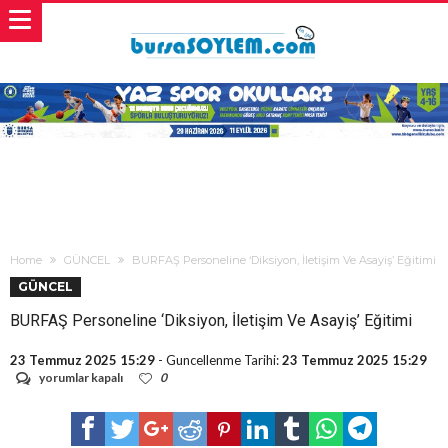
Home
GÜNCEL
BURFAŞ Personeline ‘Diksiyon, İletişim Ve Asayiş’ Eğitimi
GÜNCEL
BURFAŞ Personeline ‘Diksiyon, İletişim Ve Asayiş’ Eğitimi
23 Temmuz 2025 15:29
- Guncellenme Tarihi:
23 Temmuz 2025 15:29
BURFAŞ
yorumlar kapalı
0
Personeline
‘Diksiyon,
İletişim
Ve