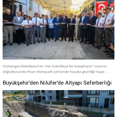
Osmangazi Belediyesi’nin “Her mahalleye bir kütüphane” vizyonu
doğrultusunda Hisar Arkeopark içerisinde hayata geçirdiği Yaşar …
Büyükşehir’den Nilüfer’de Altyapı Seferberliği