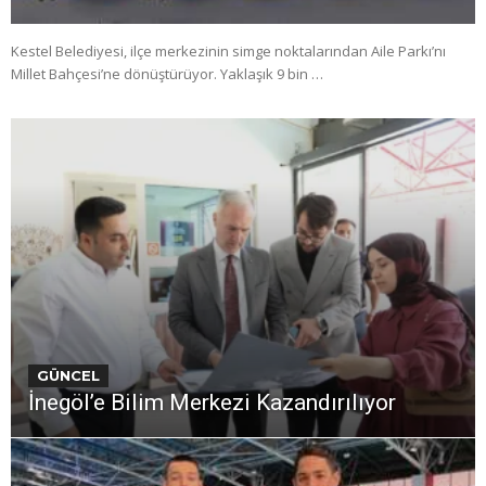
Kestel Belediyesi, ilçe merkezinin simge noktalarından Aile Parkı’nı
Millet Bahçesi’ne dönüştürüyor. Yaklaşık 9 bin …
GÜNCEL
İnegöl’e Bilim Merkezi Kazandırılıyor