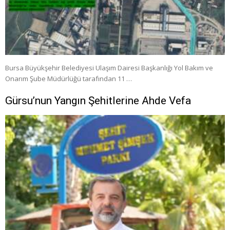
Bursa Büyükşehir Belediyesi Ulaşım Dairesi Başkanlığı Yol Bakım ve
Onarım Şube Müdürlüğü tarafından 11 …
Gürsu’nun Yangın Şehitlerine Ahde Vefa