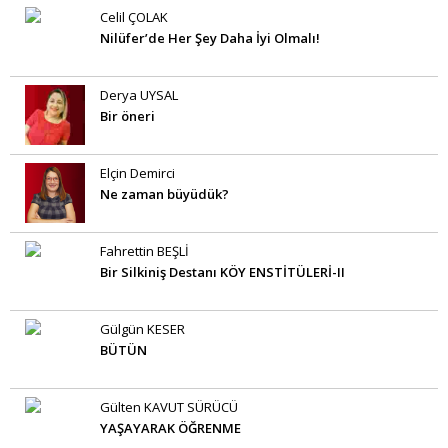
Celil ÇOLAK
Nilüfer’de Her Şey Daha İyi Olmalı!
Derya UYSAL
Bir öneri
Elçin Demirci
Ne zaman büyüdük?
Fahrettin BEŞLİ
Bir Silkiniş Destanı KÖY ENSTİTÜLERİ-II
Gülgün KESER
BÜTÜN
Gülten KAVUT SÜRÜCÜ
YAŞAYARAK ÖĞRENME