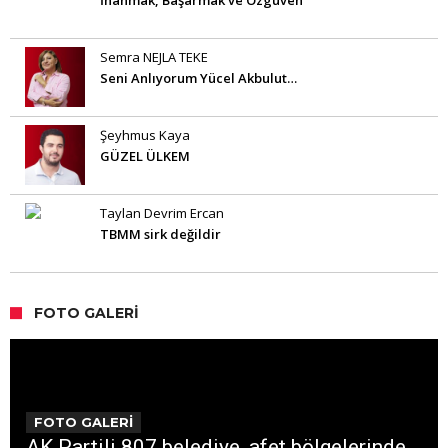
İnanmak, Başarmak ve Özgüven
Semra NEJLA TEKE
Seni Anlıyorum Yücel Akbulut…
Şeyhmus Kaya
GÜZEL ÜLKEM
Taylan Devrim Ercan
TBMM sirk değildir
FOTO GALERI
FOTO GALERİ
AK Partili 807 belediye, afet bölgelerinde