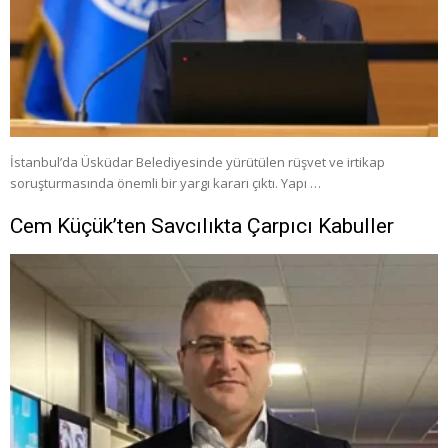
İstanbul’da Üsküdar Belediyesinde yürütülen rüşvet ve irtikap
soruşturmasında önemli bir yargı kararı çıktı. Yapı …
Cem Küçük’ten Savcılıkta Çarpıcı Kabuller