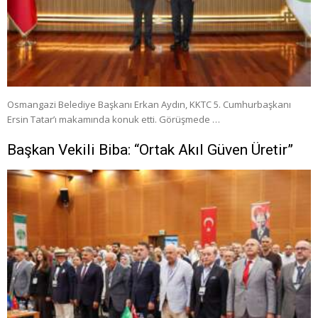
Osmangazi Belediye Başkanı Erkan Aydın, KKTC 5. Cumhurbaşkanı
Ersin Tatar’ı makamında konuk etti. Görüşmede …
Başkan Vekili Biba: “Ortak Akıl Güven Üretir”