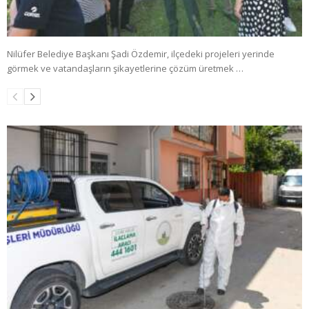
Nilüfer Belediye Başkanı Şadi Özdemir, ilçedeki projeleri yerinde
görmek ve vatandaşların şikayetlerine çözüm üretmek …