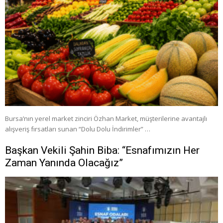
Bursa’nın yerel market zinciri Özhan Market, müşterilerine avantajlı
alışveriş fırsatları sunan “Dolu Dolu İndirimler” …
Başkan Vekili Şahin Biba: “Esnafımızın Her
Zaman Yanında Olacağız”