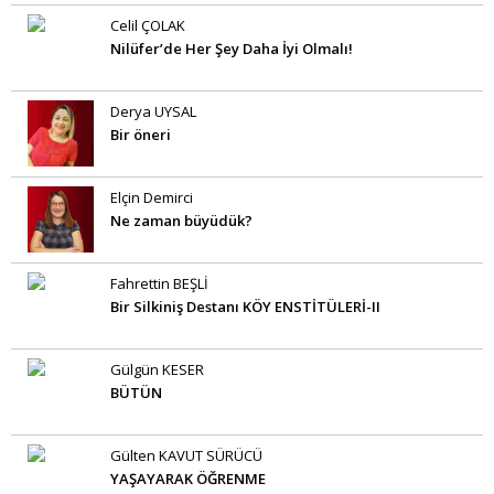
Celil ÇOLAK
Nilüfer’de Her Şey Daha İyi Olmalı!
Derya UYSAL
Bir öneri
Elçin Demirci
Ne zaman büyüdük?
Fahrettin BEŞLİ
Bir Silkiniş Destanı KÖY ENSTİTÜLERİ-II
Gülgün KESER
BÜTÜN
Gülten KAVUT SÜRÜCÜ
YAŞAYARAK ÖĞRENME