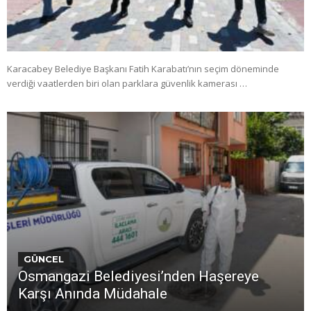
Karacabey Belediye Başkanı Fatih Karabatı’nın seçim döneminde
verdiği vaatlerden biri olan parklara güvenlik kamerası …
GÜNCEL
Osmangazi Belediyesi’nden Haşereye
Karşı Anında Müdahale