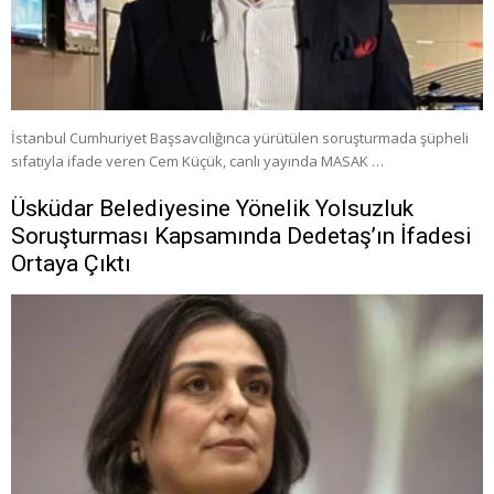
İstanbul Cumhuriyet Başsavcılığınca yürütülen soruşturmada şüpheli
sıfatıyla ifade veren Cem Küçük, canlı yayında MASAK …
Üsküdar Belediyesine Yönelik Yolsuzluk
Soruşturması Kapsamında Dedetaş’ın İfadesi
Ortaya Çıktı