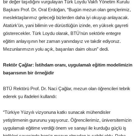
bir değer taşıdığını vurgulayan Türk Loydu Vakfı Yönetim Kurulu
Başkanı Prof. Dr. Oral Erdoğan, “Bugün mezun olan gençlerimiz,
meslektaşlarımız geleceği bizlerden daha iyi okuyup anlayacak.
Atatürk’ün, yani bilimin ve dürüstlüğün izinde, en yüksek gayreti
gösterecekler. Türk Loydu olarak, BTÜ’nün sektörle entegre
eğitim anlayışının her zaman yanındayız ve takdir ediyoruz.
Mezunlarımızın yolu açık, başarıları daim olsun” dedi.
Rektör Çağlar: İstihdam oranı, uygulamalı eğitim modelimizin
başarısının bir örneğidir
BTÜ Rektörü Prof. Dr. Naci Çağlar, mezun olan öğrencileri tebrik
ederek şu ifadeleri kullandı:
“Türkiye Yüzyılı vizyonuna katkı sunacak mühendisler
yetiştirmenin gururunu yaşıyoruz. Öğrencilerimiz, üniversitemizin
uygulamalı eğitime verdiği önem ve sanayi ile kurduğu güçlü iş
birlikleri sayesinde henüz mezun olmadan iş sahibi oldu. Daha