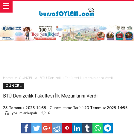
Home
GÜNCEL
BTÜ Denizcilik Fakültesi İlk Mezunlarını Verdi
GÜNCEL
BTÜ Denizcilik Fakültesi İlk Mezunlarını Verdi
23 Temmuz 2025 14:55
- Guncellenme Tarihi:
23 Temmuz 2025 14:55
BTÜ
yorumlar kapalı
0
Denizcilik
Fakültesi
İlk
Mezunlarını