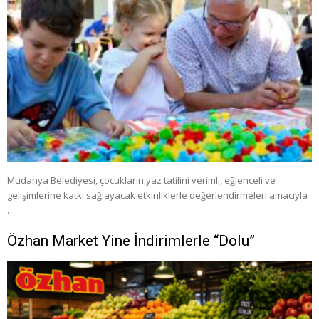
Mudanya Belediyesi, çocukların yaz tatilini verimli, eğlenceli ve
gelişimlerine katkı sağlayacak etkinliklerle değerlendirmeleri amacıyla
…
Özhan Market Yine İndirimlerle “Dolu”